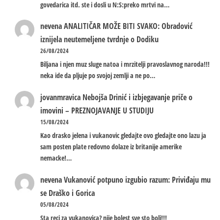
govedarica itd. ste i dosli u N:S:preko mrtvi na…
nevena
ANALITIČAR MOŽE BITI SVAKO: Obradović
iznijela neutemeljene tvrdnje o Dodiku
26/08/2024
Biljana i njen muz sluge natoa i mrzitelji pravoslavnog naroda!!!
neka ide da pljuje po svojoj zemlji a ne po…
jovanmravica
Nebojša Drinić i izbjegavanje priče o
imovini – PREZNOJAVANJE U STUDIJU
15/08/2024
Kao drasko jelena i vukanovic gledajte ovo gledajte ono lazu ja
sam posten plate redovno dolaze iz britanije amerike
nemacke!…
nevena
Vukanović potpuno izgubio razum: Priviđaju mu
se Draško i Gorica
05/08/2024
Sta reci za vukanovica? nije bolest sve sto boli!!!