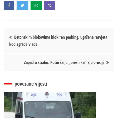
Кретање
Betonskim blokovima blokiran parking, ugašena rasvjeta
kod Zgrade Vlade
чланка
Zapad u strahu: Putin šalje „orešnika“ Bjelorusiji
povezane vijesti