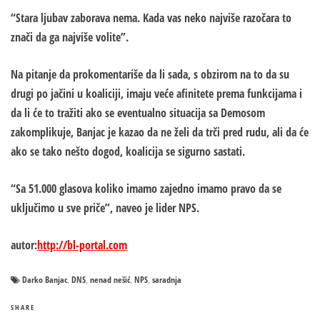
“Stara ljubav zaborava nema. Kada vas neko najviše razočara to
znači da ga najviše volite”.
Na pitanje da prokomentariše da li sada, s obzirom na to da su
drugi po jačini u koaliciji, imaju veće afinitete prema funkcijama i
da li će to tražiti ako se eventualno situacija sa Demosom
zakomplikuje, Banjac je kazao da ne želi da trči pred rudu, ali da će
ako se tako nešto dogod, koalicija se sigurno sastati.
“Sa 51.000 glasova koliko imamo zajedno imamo pravo da se
uključimo u sve priče”, naveo je lider NPS.
autor:
http://bl-portal.com
Darko Banjac
DNS
nenad nešić
NPS
saradnja
,
,
,
,
SHARE