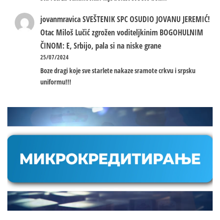
jovanmravica
SVEŠTENIK SPC OSUDIO JOVANU JEREMIĆ!
Otac Miloš Lučić zgrožen voditeljkinim BOGOHULNIM
ČINOM: E, Srbijo, pala si na niske grane
25/07/2024
Boze dragi koje sve starlete nakaze sramote crkvu i srpsku
uniformu!!!