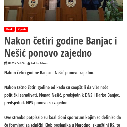
Desk
Vijesti
Nakon četiri godine Banjac i
Nešić ponovo zajedno
06/12/2024
FaktorAdmin
Nakon četiri godine Banjac i Nešić ponovo zajedno.
Nakon tačno četiri godine od kada su saopštili da više neće
politički sarađivati, Nenad Nešić, predsjednik DNS i Darko Banjac,
predsjednik NPS ponovo su zajedno.
Ove stranke potpisale su koalicioni sporazum kojim se definiše da
će formirati zajednički Klub poslanika u Narodnoj skupštini RS, te