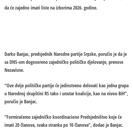
da će zajedno imati liste na izborima 2026. godine.
Darko Banjac, predsjednik Narodne partije Srpske, poručio je da je
sa DNS-om dogovoreno zajedničko političko djelovanje, prenose
Nezavisne.
“Ove dvije političke partije će jedinstveno delovati kao jedna grupa
u Narodnoj skupštini RS tako i unutar koalicije, kao na nivou BiH”,
poručio je Banjac.
“Formiraćemo zajedničko koordinaciono Predsjedništvo koje će
imati 20 članova, svaka stranka po 10 članova”, dodao je Banjac.