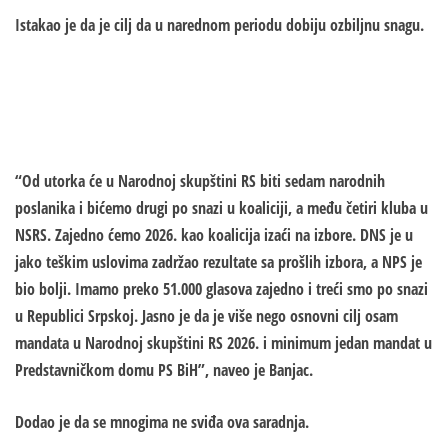
Istakao je da je cilj da u narednom periodu dobiju ozbiljnu snagu.
“Od utorka će u Narodnoj skupštini RS biti sedam narodnih
poslanika i bićemo drugi po snazi u koaliciji, a među četiri kluba u
NSRS. Zajedno ćemo 2026. kao koalicija izaći na izbore. DNS je u
jako teškim uslovima zadržao rezultate sa prošlih izbora, a NPS je
bio bolji. Imamo preko 51.000 glasova zajedno i treći smo po snazi
u Republici Srpskoj. Jasno je da je više nego osnovni cilj osam
mandata u Narodnoj skupštini RS 2026. i minimum jedan mandat u
Predstavničkom domu PS BiH”, naveo je Banjac.
Dodao je da se mnogima ne sviđa ova saradnja.