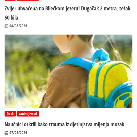
Zvijer uhvaćena na Bilećkom jezeru! Dugačak 2 metra, težak
50 kila
08/08/2026
Desk
zanimljivosti
Naučnici otkrili kako trauma iz d‌jetinjstva mijenja mozak
07/08/2026