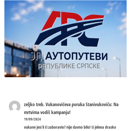
zeljko treb.
Vukanovićeva poruka Stanivukoviću: Na
mrtvima vodiš kampanju!
19/09/2024
vukane jesi li ti zaboravio? nije davno bilo! ti jelena drasko