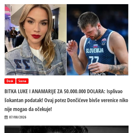
Desk
Scena
BITKA LUKE I ANAMARIJE ZA 50.000.000 DOLARA: Isplivao
šokantan podatak! Ovaj potez Dončićeve bivše verenice niko
nije mogao da očekuje!
07/08/2026