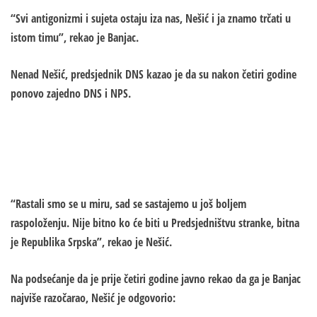
“Svi antigonizmi i sujeta ostaju iza nas, Nešić i ja znamo trčati u
istom timu”, rekao je Banjac.
Nenad Nešić, predsjednik DNS kazao je da su nakon četiri godine
ponovo zajedno DNS i NPS.
“Rastali smo se u miru, sad se sastajemo u još boljem
raspoloženju. Nije bitno ko će biti u Predsjedništvu stranke, bitna
je Republika Srpska”, rekao je Nešić.
Na podsećanje da je prije četiri godine javno rekao da ga je Banjac
najviše razočarao, Nešić je odgovorio: