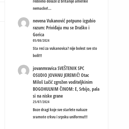
redovno dolaze iz britanije amerike
nemacke!…
nevena
Vukanović potpuno izgubio
razum: Priviđaju mu se Draško i
Gorica
05/08/2024
Sta reci za vukanovica? nije bolest sve sto
boli!!!
jovanmravica
SVEŠTENIK SPC
OSUDIO JOVANU JEREMIĆ! Otac
Miloš Lučić zgrožen voditeljkinim
BOGOHULNIM ČINOM: E, Srbijo, pala
si na niske grane
25/07/2024
Boze dragi koje sve starlete nakaze
sramote crkvu i srpsku uniformu!!!