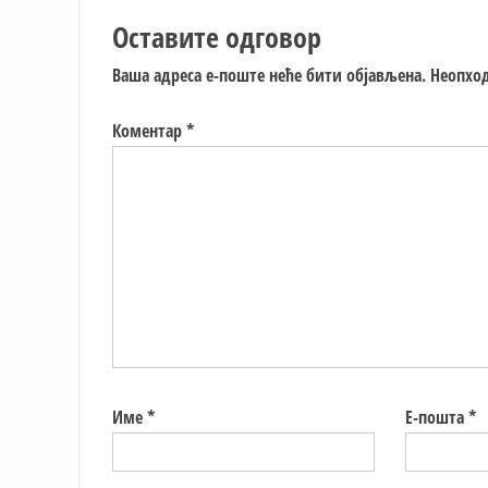
Оставите одговор
Ваша адреса е-поште неће бити објављена.
Неопход
Коментар
*
Име
*
Е-пошта
*