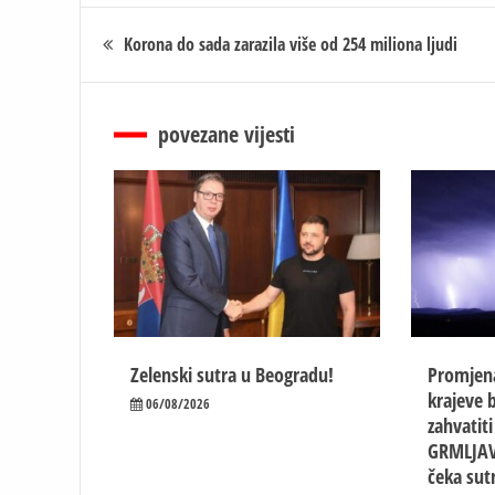
Кретање
Korona do sada zarazila više od 254 miliona ljudi
чланка
povezane vijesti
Zelenski sutra u Beogradu!
Promjen
krajeve b
06/08/2026
zahvatit
GRMLJAV
čeka sut