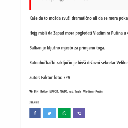
Kaže da to možda zvuči dramatično ali da se mora poka
Hejg misli da Zapad mora pogledati Vladimira Putina u o
Balkan je ključno mjesto za primjenu toga.
Ratnohučkački zaključio je bivši državni sekretar Velike 
autor: Faktor foto: EPA
BiH
Brčko
EUFOR
NATO
rat
Tuzla
Vladimir Putin
,
,
,
,
,
,
SHARE