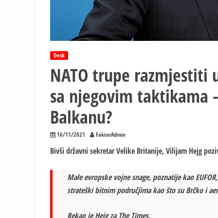
Desk
NATO trupe razmjestiti u
sa njegovim taktikama – 
Balkanu?
16/11/2021
FaktorAdmin
Bivši državni sekretar Velike Britanije, Vilijam Hejg po
Male evropske vojne snage, poznatije kao EUFOR,
strateški bitnim područjima kao što su Brčko i ae
Rekao je Hejg za The Times.