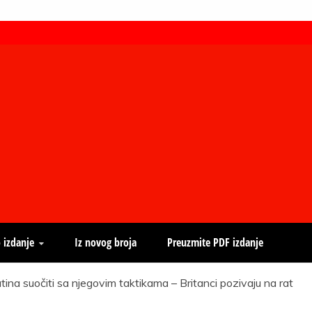
 izdanje
Iz novog broja
Preuzmite PDF izdanje
tina suočiti sa njegovim taktikama – Britanci pozivaju na rat