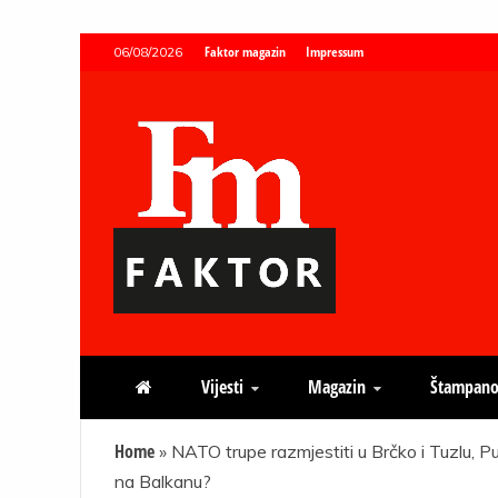
Skip
Faktor magazin
Impressum
06/08/2026
to
content
Faktor magazin
Uvijek presudan
Vijesti
Magazin
Štampano
Home
»
NATO trupe razmjestiti u Brčko i Tuzlu, Pu
na Balkanu?