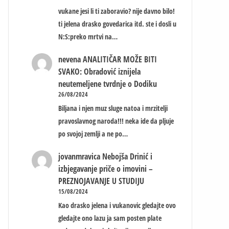
vukane jesi li ti zaboravio? nije davno bilo!
ti jelena drasko govedarica itd. ste i dosli u
N:S:preko mrtvi na…
nevena
ANALITIČAR MOŽE BITI
SVAKO: Obradović iznijela
neutemeljene tvrdnje o Dodiku
26/08/2024
Biljana i njen muz sluge natoa i mrzitelji
pravoslavnog naroda!!! neka ide da pljuje
po svojoj zemlji a ne po…
jovanmravica
Nebojša Drinić i
izbjegavanje priče o imovini –
PREZNOJAVANJE U STUDIJU
15/08/2024
Kao drasko jelena i vukanovic gledajte ovo
gledajte ono lazu ja sam posten plate