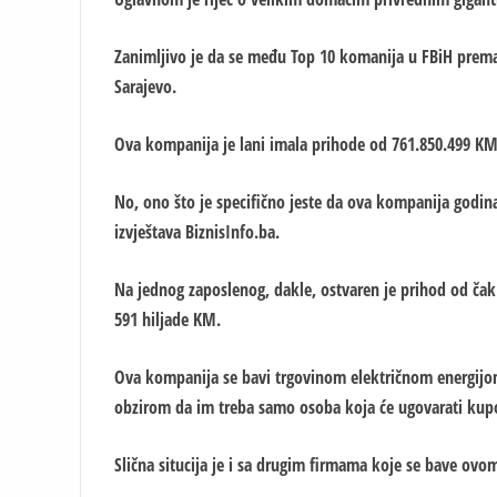
Zanimljivo je da se među Top 10 komanija u FBiH prem
Sarajevo.
Ova kompanija je lani imala prihode od 761.850.499 KM 
No, ono što je specifično jeste da ova kompanija godi
izvještava BiznisInfo.ba.
Na jednog zaposlenog, dakle, ostvaren je prihod od ča
591 hiljade KM.
Ova kompanija se bavi trgovinom električnom energijom.
obzirom da im treba samo osoba koja će ugovarati kupo
Slična situcija je i sa drugim firmama koje se bave ovo