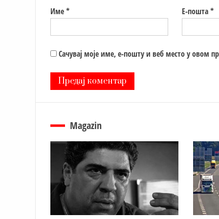
Име
*
Е-пошта
*
Сачувај моје име, е-пошту и веб место у овом п
Magazin