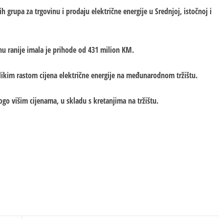
h grupa za trgovinu i prodaju električne energije u Srednjoj, istočnoj i
u ranije imala je prihode od 431 milion KM.
elikim rastom cijena električne energije na međunarodnom tržištu.
go višim cijenama, u skladu s kretanjima na tržištu.