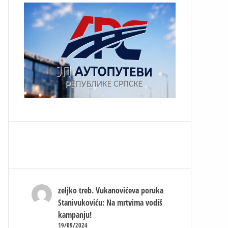
zeljko treb.
Vukanovićeva poruka
Stanivukoviću: Na mrtvima vodiš
kampanju!
19/09/2024