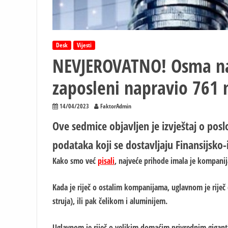
Desk
Vijesti
NEVJEROVATNO! Osma naj
zaposleni napravio 761 
14/04/2023
FaktorAdmin
Ove sedmice objavljen je izvještaj o pos
podataka koji se dostavljaju Finansijsko-
Kako smo već
pisali
, najveće prihode imala je kompanij
Kada je riječ o ostalim kompanijama, uglavnom je riječ
struja), ili pak čelikom i aluminijem.
Uglavnom je riječ o velikim domaćim privrednim gigant