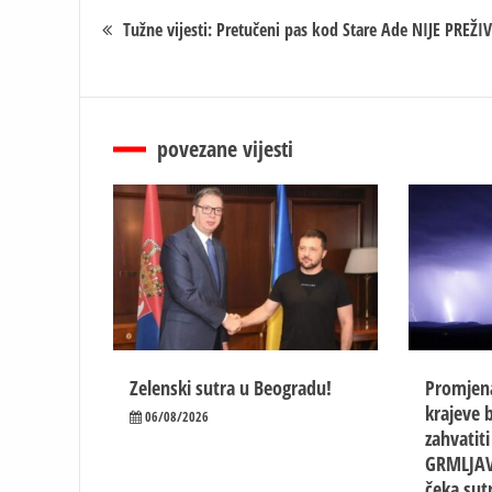
Кретање
Tužne vijesti: Pretučeni pas kod Stare Ade NIJE PREŽI
чланка
povezane vijesti
Zelenski sutra u Beogradu!
Promjen
krajeve b
06/08/2026
zahvatit
GRMLJAV
čeka sut