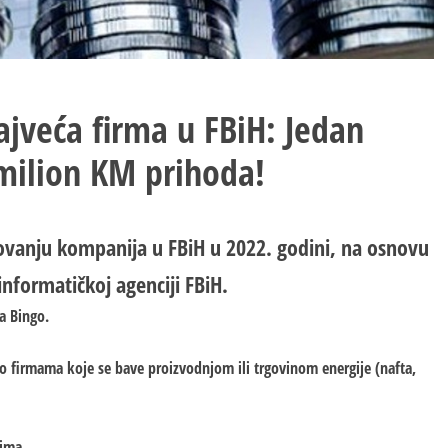
veća firma u FBiH: Jedan
milion KM prihoda!
lovanju kompanija u FBiH u 2022. godini, na osnovu
informatičkoj agenciji FBiH.
a Bingo.
 o firmama koje se bave proizvodnjom ili trgovinom energije (nafta,
ima.