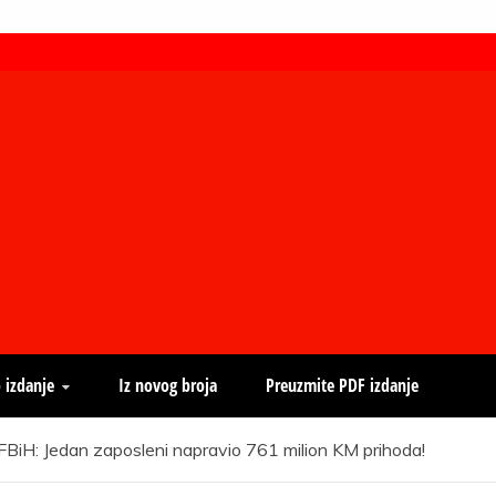
 izdanje
Iz novog broja
Preuzmite PDF izdanje
H: Jedan zaposleni napravio 761 milion KM prihoda!