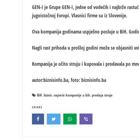
GEN-I je Grupe GEN-I, jedne od vodećih i najbrže rastući
jugoistočnoj Evropi. Vlasnici firme su iz Slovenije.
Ova kompanija godinama uspješno posluje u BiH. Godin
Nagli rast prihoda u prošloj godini može se objasniti v
Kompanija je očito struju i kupovala i prodavala po mno
autor:biznisinfo.ba, foto: biznisinfo.ba
BiH
biznis
najveće kompanije u bih
prodaja struje
,
,
,
SHARE