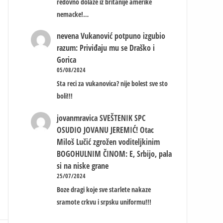
redovno dolaze iz britanije amerike
nemacke!…
nevena
Vukanović potpuno izgubio
razum: Priviđaju mu se Draško i
Gorica
05/08/2024
Sta reci za vukanovica? nije bolest sve sto
boli!!!
jovanmravica
SVEŠTENIK SPC
OSUDIO JOVANU JEREMIĆ! Otac
Miloš Lučić zgrožen voditeljkinim
BOGOHULNIM ČINOM: E, Srbijo, pala
si na niske grane
25/07/2024
Boze dragi koje sve starlete nakaze
sramote crkvu i srpsku uniformu!!!