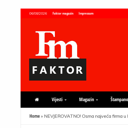
Skip
Faktor magazin
Impressum
06/08/2026
to
content
Faktor magazin
Uvijek presudan
Vijesti
Magazin
Štampano
Home
»
NEVJEROVATNO! Osma najveća firma u FBi