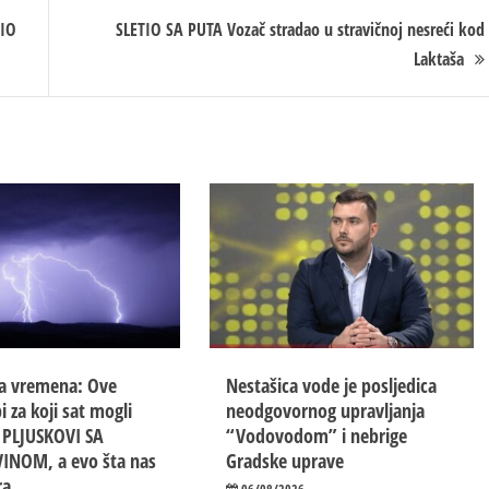
VIO
SLETIO SA PUTA Vozač stradao u stravičnoj nesreći kod
Laktaša
a vremena: Ove
Nestašica vode je posljedica
i za koji sat mogli
neodgovornog upravljanja
i PLJUSKOVI SA
“Vodovodom” i nebrige
INOM, a evo šta nas
Gradske uprave
ra