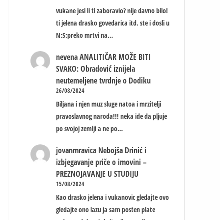
vukane jesi li ti zaboravio? nije davno bilo!
ti jelena drasko govedarica itd. ste i dosli u
N:S:preko mrtvi na…
nevena
ANALITIČAR MOŽE BITI
SVAKO: Obradović iznijela
neutemeljene tvrdnje o Dodiku
26/08/2024
Biljana i njen muz sluge natoa i mrzitelji
pravoslavnog naroda!!! neka ide da pljuje
po svojoj zemlji a ne po…
jovanmravica
Nebojša Drinić i
izbjegavanje priče o imovini –
PREZNOJAVANJE U STUDIJU
15/08/2024
Kao drasko jelena i vukanovic gledajte ovo
gledajte ono lazu ja sam posten plate