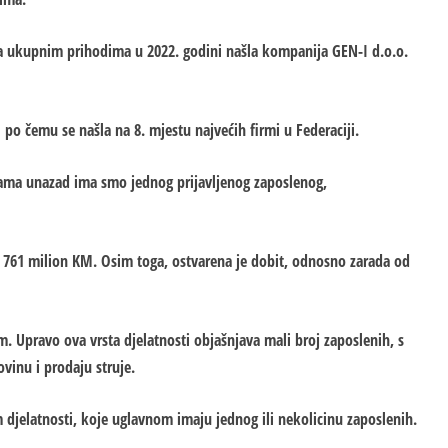
a ukupnim prihodima u 2022. godini našla kompanija GEN-I d.o.o.
po čemu se našla na 8. mjestu najvećih firmi u Federaciji.
nama unazad ima smo jednog prijavljenog zaposlenog,
k 761 milion KM. Osim toga, ostvarena je dobit, odnosno zarada od
 Upravo ova vrsta djelatnosti objašnjava mali broj zaposlenih, s
vinu i prodaju struje.
m djelatnosti, koje uglavnom imaju jednog ili nekolicinu zaposlenih.