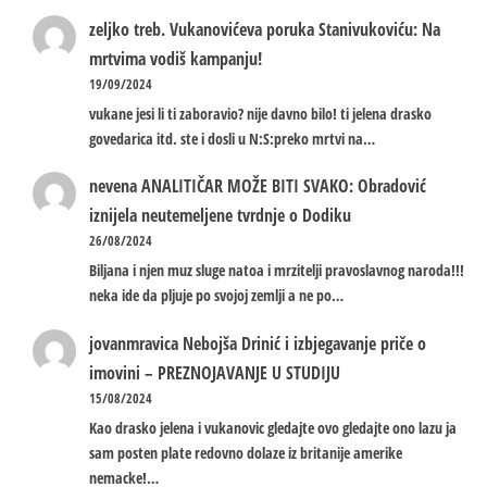
zeljko treb.
Vukanovićeva poruka Stanivukoviću: Na
mrtvima vodiš kampanju!
19/09/2024
vukane jesi li ti zaboravio? nije davno bilo! ti jelena drasko
govedarica itd. ste i dosli u N:S:preko mrtvi na…
nevena
ANALITIČAR MOŽE BITI SVAKO: Obradović
iznijela neutemeljene tvrdnje o Dodiku
26/08/2024
Biljana i njen muz sluge natoa i mrzitelji pravoslavnog naroda!!!
neka ide da pljuje po svojoj zemlji a ne po…
jovanmravica
Nebojša Drinić i izbjegavanje priče o
imovini – PREZNOJAVANJE U STUDIJU
15/08/2024
Kao drasko jelena i vukanovic gledajte ovo gledajte ono lazu ja
sam posten plate redovno dolaze iz britanije amerike
nemacke!…