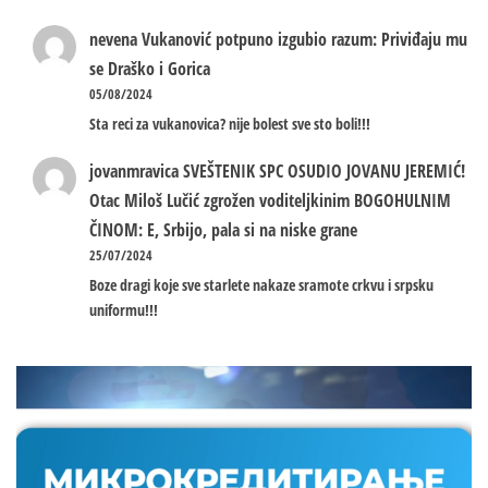
nevena
Vukanović potpuno izgubio razum: Priviđaju mu
se Draško i Gorica
05/08/2024
Sta reci za vukanovica? nije bolest sve sto boli!!!
jovanmravica
SVEŠTENIK SPC OSUDIO JOVANU JEREMIĆ!
Otac Miloš Lučić zgrožen voditeljkinim BOGOHULNIM
ČINOM: E, Srbijo, pala si na niske grane
25/07/2024
Boze dragi koje sve starlete nakaze sramote crkvu i srpsku
uniformu!!!