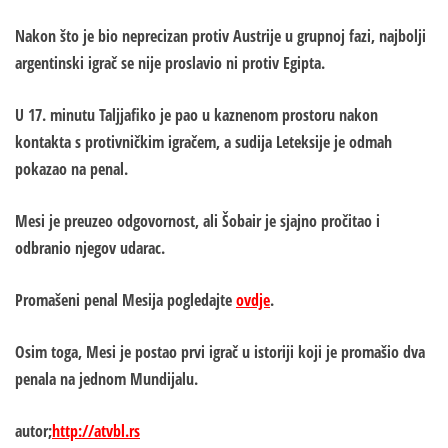
Nakon što je bio neprecizan protiv Austrije u grupnoj fazi, najbolji
argentinski igrač se nije proslavio ni protiv Egipta.
U 17. minutu Taljjafiko je pao u kaznenom prostoru nakon
kontakta s protivničkim igračem, a sudija Leteksije je odmah
pokazao na penal.
Mesi je preuzeo odgovornost, ali Šobair je sjajno pročitao i
odbranio njegov udarac.
Promašeni penal Mesija pogledajte
ovdje
.
Osim toga, Mesi je postao prvi igrač u istoriji koji je promašio dva
penala na jednom Mundijalu.
autor;
http://atvbl.rs