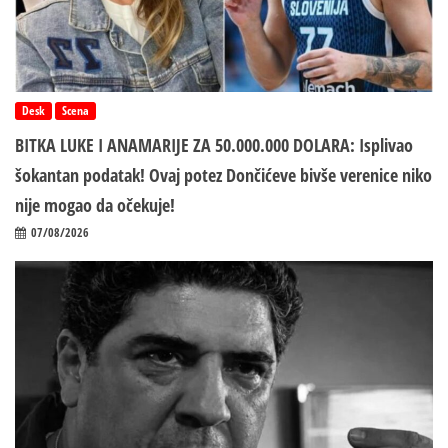
Desk
Scena
BITKA LUKE I ANAMARIJE ZA 50.000.000 DOLARA: Isplivao
šokantan podatak! Ovaj potez Dončićeve bivše verenice niko
nije mogao da očekuje!
07/08/2026