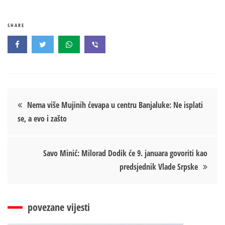
SHARE
Кретање
Nema više Mujinih ćevapa u centru Banjaluke: Ne isplati
se, a evo i zašto
чланка
Savo Minić: Milorad Dodik će 9. januara govoriti kao
predsjednik Vlade Srpske
povezane vijesti