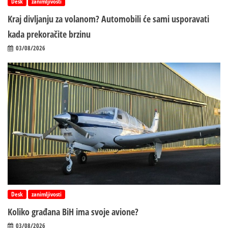
Desk
zanimljivosti
Kraj divljanju za volanom? Automobili će sami usporavati
kada prekoračite brzinu
03/08/2026
Desk
zanimljivosti
Koliko građana BiH ima svoje avione?
03/08/2026