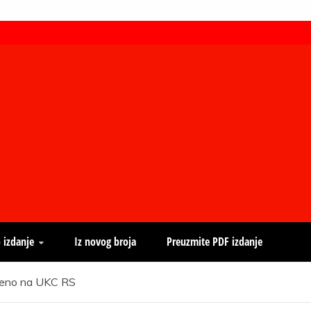
 izdanje
Iz novog broja
Preuzmite PDF izdanje
ezeno na UKC RS