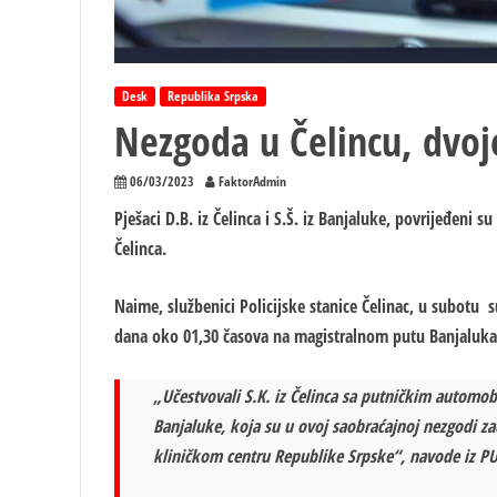
Desk
Republika Srpska
Nezgoda u Čelincu, dvoj
06/03/2023
FaktorAdmin
Pješaci D.B. iz Čelinca i S.Š. iz Banjaluke, povrijeđeni
Čelinca.
Naime, službenici Policijske stanice Čelinac, u subotu s
dana oko 01,30 časova na magistralnom putu Banjaluka 
„Učestvovali S.K. iz Čelinca sa putničkim automobi
Banjaluke, koja su u ovoj saobraćajnoj nezgodi za
kliničkom centru Republike Srpske“, navode iz PU