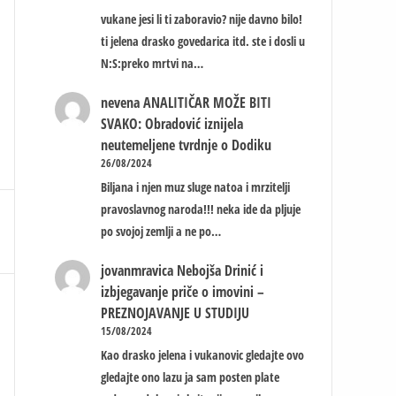
vukane jesi li ti zaboravio? nije davno bilo!
ti jelena drasko govedarica itd. ste i dosli u
N:S:preko mrtvi na…
nevena
ANALITIČAR MOŽE BITI
SVAKO: Obradović iznijela
neutemeljene tvrdnje o Dodiku
26/08/2024
Biljana i njen muz sluge natoa i mrzitelji
pravoslavnog naroda!!! neka ide da pljuje
po svojoj zemlji a ne po…
jovanmravica
Nebojša Drinić i
izbjegavanje priče o imovini –
PREZNOJAVANJE U STUDIJU
15/08/2024
Kao drasko jelena i vukanovic gledajte ovo
gledajte ono lazu ja sam posten plate