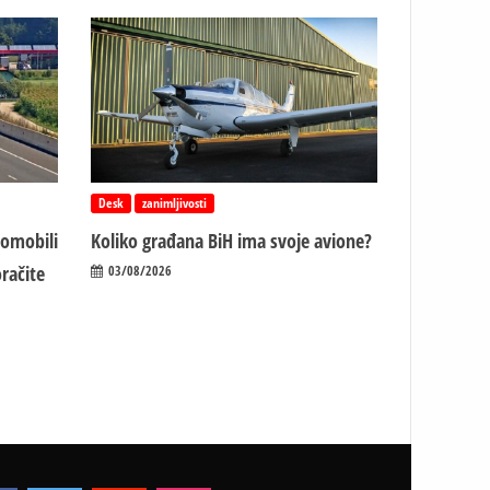
Desk
zanimljivosti
tomobili
Koliko građana BiH ima svoje avione?
račite
03/08/2026