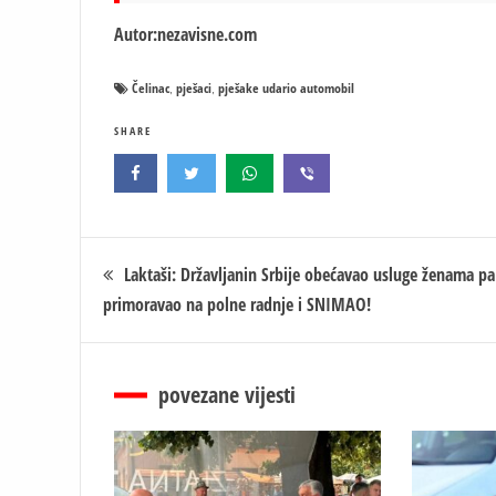
Autor:nezavisne.com
Čelinac
pješaci
pješake udario automobil
,
,
SHARE
Кретање
Laktaši: Državljanin Srbije obećavao usluge ženama pa
primoravao na polne radnje i SNIMAO!
чланка
povezane vijesti