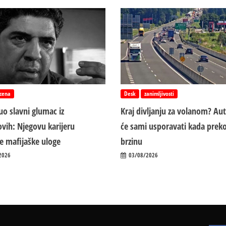
cena
Desk
zanimljivosti
o slavni glumac iz
Kraj divljanju za volanom? Au
vih: Njegovu karijeru
će sami usporavati kada preko
ile mafijaške uloge
brzinu
2026
03/08/2026