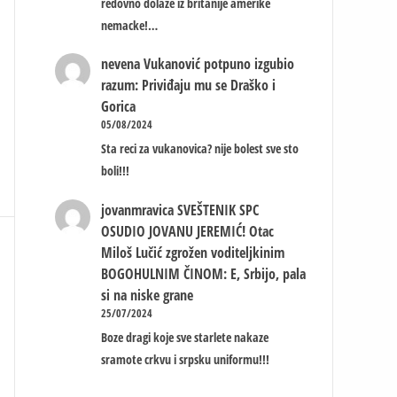
redovno dolaze iz britanije amerike
nemacke!…
nevena
Vukanović potpuno izgubio
razum: Priviđaju mu se Draško i
Gorica
05/08/2024
Sta reci za vukanovica? nije bolest sve sto
boli!!!
jovanmravica
SVEŠTENIK SPC
OSUDIO JOVANU JEREMIĆ! Otac
Miloš Lučić zgrožen voditeljkinim
BOGOHULNIM ČINOM: E, Srbijo, pala
si na niske grane
25/07/2024
Boze dragi koje sve starlete nakaze
sramote crkvu i srpsku uniformu!!!