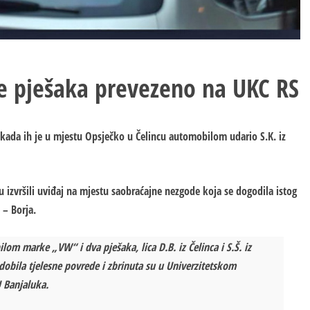
e pješaka prevezeno na UKC RS
 su kada ih je u mjestu Opsječko u Čelincu automobilom udario S.K. iz
u izvršili uviđaj na mjestu saobraćajne nezgode koja se dogodila istog
– Borja.
lom marke „VW“ i dva pješaka, lica D.B. iz Čelinca i S.Š. iz
dobila tjelesne povrede i zbrinuta su u Univerzitetskom
 Banjaluka.