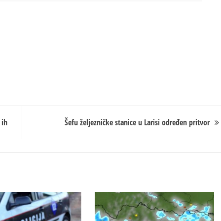
 ih
Šefu željezničke stanice u Larisi određen pritvor