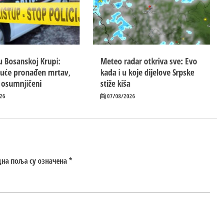
u Bosanskoj Krupi:
Meteo radar otkriva sve: Evo
kuće pronađen mrtav,
kada i u koje dijelove Srpske
 osumnjičeni
stiže kiša
26
07/08/2026
на поља су означена
*