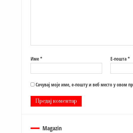
Име
*
Е-пошта
*
Сачувај моје име, е-пошту и веб место у овом п
Magazin