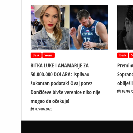
Desk
Scena
Desk
S
BITKA LUKE I ANAMARIJE ZA
Preminu
50.000.000 DOLARA: Isplivao
Soprano
šokantan podatak! Ovaj potez
obiljež
Dončićeve bivše verenice niko nije
03/08/
mogao da očekuje!
07/08/2026