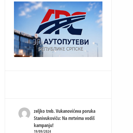
zeljko treb.
Vukanovićeva poruka
Stanivukoviću: Na mrtvima vodiš
kampanju!
19/09/2024