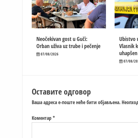
Neočekivan gost u Guči:
Ubistvo 
Orban uživa uz trube i pečenje
Vlasnik 
uhapšen
07/08/2026
07/08/20
Оставите одговор
Ваша адреса е-поште неће бити објављена.
Неопход
Коментар
*