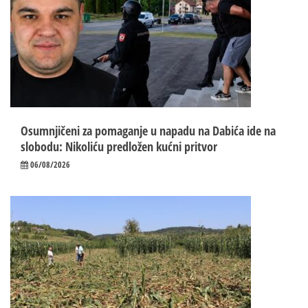
Osumnjičeni za pomaganje u napadu na Dabića ide na
slobodu: Nikoliću predložen kućni pritvor
06/08/2026