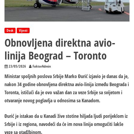
Desk
Vijesti
Obnovljena direktna avio-
linija Beograd – Toronto
23/05/2026
FaktorAdmin
Ministar spoljnih poslova Srbije Marko Đurić izjavio je danas da je,
nakon 34 godine obnovljena direktna avio-linija između Beograda i
Toronta, ističući da je ovo važan dan za veze Srbije sa svijetom i
otvaranje novog poglavlja u odnosima sa Kanadom.
Đurić je istakao da u Kanadi žive stotine hiljada ljudi porijeklom iz
Srbije i iz regiona, navodeći da će im nova linija omogućiti lakše
veze sa otadžbinom.