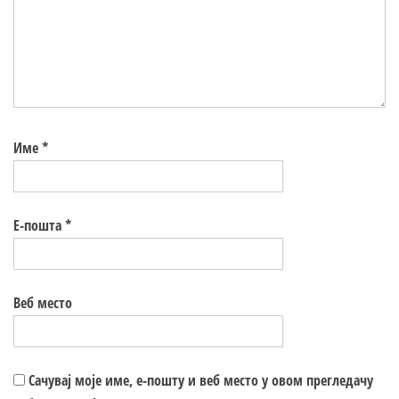
Име
*
Е-пошта
*
Веб место
Сачувај моје име, е-пошту и веб место у овом прегледачу