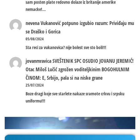
sam posten plate redovno dolaze iz britanije amerike
nemacke!…
nevena
Vukanović potpuno izgubio razum: Priviđaju mu
se Draško i Gorica
05/08/2024
Sta reci za vukanovica? nije bolest sve sto boli!!!
jovanmravica
SVEŠTENIK SPC OSUDIO JOVANU JEREMIĆ!
Otac Miloš Lučić zgrožen voditeljkinim BOGOHULNIM
ČINOM: E, Srbijo, pala si na niske grane
25/07/2024
Boze dragi koje sve starlete nakaze sramote crkvu i srpsku
uniformu!!!