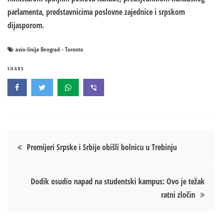
parlamenta, predstavnicima poslovne zajednice i srpskom
dijasporom.
avio-linija Beograd - Toronto
SHARE
Кретање
Premijeri Srpske i Srbije obišli bolnicu u Trebinju
чланка
Dodik osudio napad na studentski kampus: Ovo je težak
ratni zločin