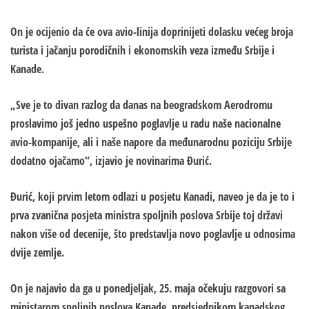
On je ocijenio da će ova avio-linija doprinijeti dolasku većeg broja
turista i jačanju porodičnih i ekonomskih veza između Srbije i
Kanade.
„Sve je to divan razlog da danas na beogradskom Aerodromu
proslavimo još jedno uspešno poglavlje u radu naše nacionalne
avio-kompanije, ali i naše napore da međunarodnu poziciju Srbije
dodatno ojačamo“, izjavio je novinarima Đurić.
Đurić, koji prvim letom odlazi u posjetu Kanadi, naveo je da je to i
prva zvanična posjeta ministra spoljnih poslova Srbije toj državi
nakon više od decenije, što predstavlja novo poglavlje u odnosima
dvije zemlje.
On je najavio da ga u ponedjeljak, 25. maja očekuju razgovori sa
ministarom spoljnih poslova Kanade, predsjednikom kanadskog