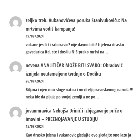
zeljko treb.
Vukanovićeva poruka Stanivukoviću: Na
mrtvima vodiš kampanju!
19/09/2024
vukane jesi li ti zaboravio? nije davno bilo! ti jelena drasko
govedarica itd. ste i dosli u N:S:preko mrtvi na…
nevena
ANALITIČAR MOŽE BITI SVAKO: Obradović
iznijela neutemeljene tvrdnje o Dodiku
26/08/2024
Biljana i njen muz sluge natoa i mrzitelji pravoslavnog naroda!!!
neka ide da pljuje po svojoj zemlji a ne po…
jovanmravica
Nebojša Drinić i izbjegavanje priče o
imovini – PREZNOJAVANJE U STUDIJU
15/08/2024
Kao drasko jelena i vukanovic gledajte ovo gledajte ono lazu ja