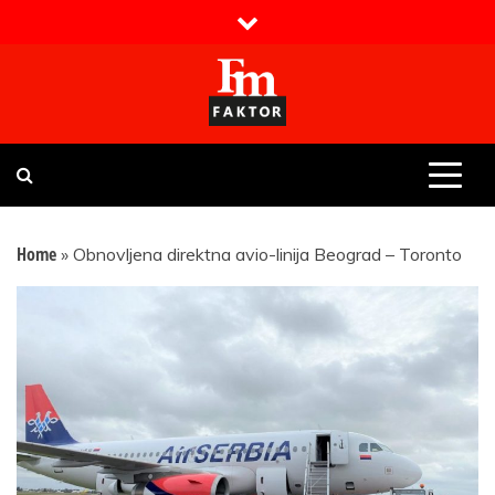
Skip
to
content
Faktor magazin
Uvijek presudan
Home
»
Obnovljena direktna avio-linija Beograd – Toronto