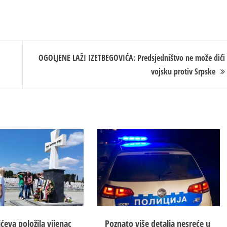
OGOLJENE LAŽI IZETBEGOVIĆA: Predsjedništvo ne može dići
vojsku protiv Srpske
ćeva položila vijenac
Poznato više detalja nesreće u