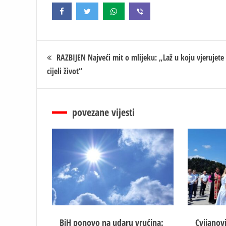
Кретање
RAZBIJEN Najveći mit o mlijeku: „Laž u koju vjerujete
cijeli život“
чланка
povezane vijesti
BiH ponovo na udaru vrućina:
Cvijanovi