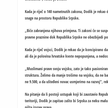
Kada je riječ o 140 nametnutih zakona, Dodik je rekao 
snage na prostoru Republike Srpske.
„Biće zabranjena njihova primjena. Ti zakoni će se suspe
pravne praznine dok Republika Srpske ne obezbijedi pot
Kada je riječ vojsci, Dodik je rekao da je koncipirano 
ali da je polovina hrvatske kvote nepopunjena, a nedost
„Muslimani prave svoju vojsku, zato je tako pasionirano 
struktura. Želimo da manje trošimo na vojsku, da ne ba
ne 9.500, a da ušteđeni novac usmjerimo na razvoj“, re
Na pitanje da li postoji ustupak koji bi zaustavio Repub
teritoriji, Dodik je zapitao zašto bi Srpska za neku ma
ništa izuzev prava.