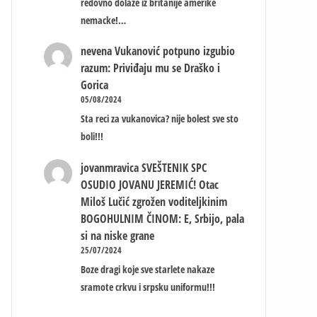
redovno dolaze iz britanije amerike
nemacke!…
nevena
Vukanović potpuno izgubio
razum: Priviđaju mu se Draško i
Gorica
05/08/2024
Sta reci za vukanovica? nije bolest sve sto
boli!!!
jovanmravica
SVEŠTENIK SPC
OSUDIO JOVANU JEREMIĆ! Otac
Miloš Lučić zgrožen voditeljkinim
BOGOHULNIM ČINOM: E, Srbijo, pala
si na niske grane
25/07/2024
Boze dragi koje sve starlete nakaze
sramote crkvu i srpsku uniformu!!!