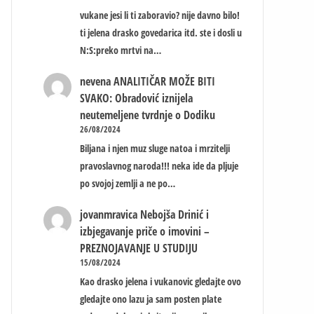
vukane jesi li ti zaboravio? nije davno bilo!
ti jelena drasko govedarica itd. ste i dosli u
N:S:preko mrtvi na…
nevena
ANALITIČAR MOŽE BITI
SVAKO: Obradović iznijela
neutemeljene tvrdnje o Dodiku
26/08/2024
Biljana i njen muz sluge natoa i mrzitelji
pravoslavnog naroda!!! neka ide da pljuje
po svojoj zemlji a ne po…
jovanmravica
Nebojša Drinić i
izbjegavanje priče o imovini –
PREZNOJAVANJE U STUDIJU
15/08/2024
Kao drasko jelena i vukanovic gledajte ovo
gledajte ono lazu ja sam posten plate