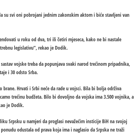
da su svi oni pobrojani jednim zakonskim aktom i biće stavljeni van
ndovati u roku od dva, tri ili četiri mjeseca, kako ne bi nastale
rebnu legislativu“, rekao je Dodik.
da sastav vojske treba da popunjava svaki narod trećinom pripadnika,
aje i 30 odsto Srba.
brane. Hrvati i Srbi neće da rade u vojsci. Bila bi bolja održiva
camo trećinu budžeta. Bilo bi dovoljno da vojska ima 3.500 vojnika, a
kao je Dodik.
liku Srpsku u namjeri da proglasi nevažećim insticije BiH na svojoj
lu ponudu odustala od prava koja ima i naglasio da Srpska ne traži