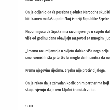
On je ocijenio da će posebna sjednica Naroodne skupšti
biti kamen međaš u političkoj istoriji Republike Srpske i
Napominjuću da Srpska ima razumijevanje u svijetu dalek
više od godinu dana obavljaju razgovori sa mnogim lj
„Imamo razumijevanje u svijetu daleko više nego prij
smo razmislili šta je to što bi moglo da ih iziritira da 
Prema njegovim riječima, Srpska nije protiv dijaloga.
On je rekao da je zahvalan koalicionim partnerima koji s
skupa vjeruju da je ovo ključni trenutak za to.
SHARE