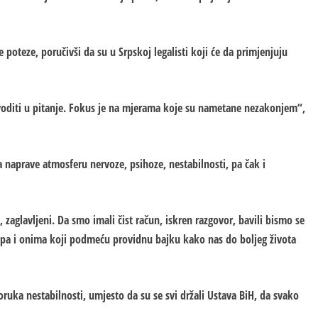
poteze, poručivši da su u Srpskoj legalisti koji će da primjenjuju
oditi u pitanje. Fokus je na mjerama koje su nametane nezakonjem“,
a naprave atmosferu nervoze, psihoze, nestabilnosti, pa čak i
 zaglavljeni. Da smo imali čist račun, iskren razgovor, bavili bismo se
e, pa i onima koji podmeću providnu bajku kako nas do boljeg života
oruka nestabilnosti, umjesto da su se svi držali Ustava BiH, da svako