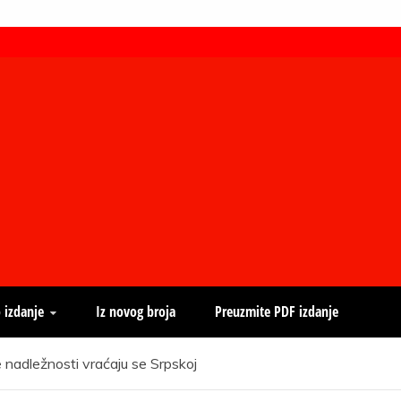
 izdanje
Iz novog broja
Preuzmite PDF izdanje
ležnosti vraćaju se Srpskoj