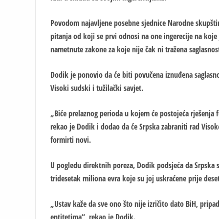
Povodom najavljene posebne sjednice Narodne skupštine
pitanja od koji se prvi odnosi na one ingerecije na koje 
nametnute zakone za koje nije čak ni tražena saglasnost 
Dodik je ponovio da će biti povučena iznuđena saglasnos
Visoki sudski i tužilački savjet.
„Biće prelaznog perioda u kojem će postojeća rješenja f
rekao je Dodik i dodao da će Srpska zabraniti rad Visok
formirti novi.
U pogledu direktnih poreza, Dodik podsjeća da Srpska st
tridesetak miliona evra koje su joj uskraćene prije dese
„Ustav kaže da sve ono što nije izričito dato BiH, pripad
entitetima“, rekao je Dodik.