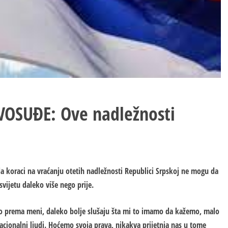
OSUĐE: Ove nadležnosti
da koraci na vraćanju otetih nadležnosti Republici Srpskoj ne mogu da
vijetu daleko više nego prije.
no prema meni, daleko bolje slušaju šta mi to imamo da kažemo, malo
 racionalni ljudi. Hoćemo svoja prava, nikakva prijetnja nas u tome