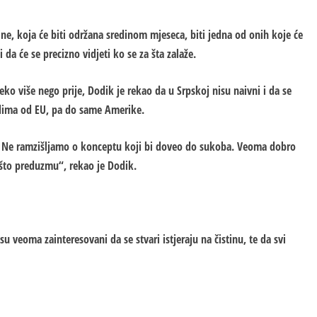
ne, koja će biti održana sredinom mjeseca, biti jedna od onih koje će
 da će se precizno vidjeti ko se za šta zalaže.
o više nego prije, Dodik je rekao da u Srpskoj nisu naivni i da se
udima od EU, pa do same Amerike.
e. Ne ramzišljamo o konceptu koji bi doveo do sukoba. Veoma dobro
nešto preduzmu“, rekao je Dodik.
u veoma zainteresovani da se stvari istjeraju na čistinu, te da svi