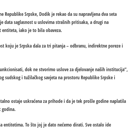
 Republike Srpske, Dodik je rekao da su napravljena dva seta
je data saglasnost u uslovima strašnih pritisaka, a drugi na
entiteta, iako je to bila obaveza.
t koju je Srpska dala za tri pitanja – odbranu, indirektne poreze i
unkcionisati, dok ne stvorimo uslove za djelovanje naših institucija“,
og sudskog i tužilačkog savjeta na prostoru Republike Srpske i
alno ostaje uskraćena za prihode i da je tek prošle godine naplatila
t godina.
a entitetima. To što joj je dato nećemo dirati. Sve ostalo ide