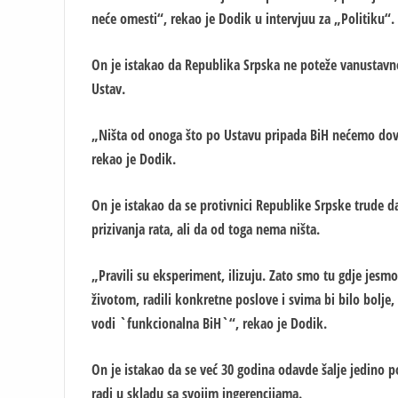
neće omesti“, rekao je Dodik u intervjuu za „Politiku“.
On je istakao da Republika Srpska ne poteže vanustavne 
Ustav.
„Ništa od onoga što po Ustavu pripada BiH nećemo dov
rekao je Dodik.
On je istakao da se protivnici Republike Srpske trude d
prizivanja rata, ali da od toga nema ništa.
„Pravili su eksperiment, ilizuju. Zato smo tu gdje jesmo,
životom, radili konkretne poslove i svima bi bilo bolj
vodi `funkcionalna BiH`“, rekao je Dodik.
On je istakao da se već 30 godina odavde šalje jedino p
radi u skladu sa svojim ingerencijama.