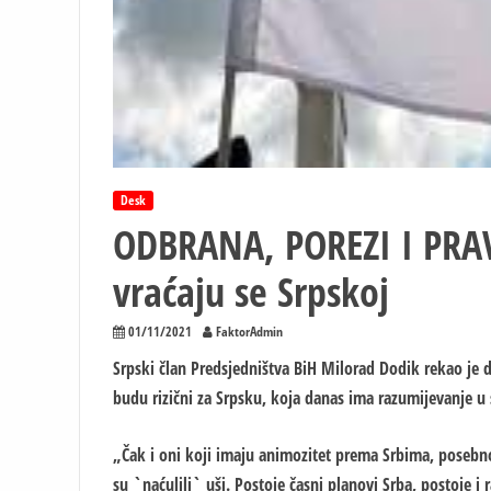
Desk
ODBRANA, POREZI I PRAV
vraćaju se Srpskoj
01/11/2021
FaktorAdmin
Srpski član Predsjedništva BiH Milorad Dodik rekao je 
budu rizični za Srpsku, koja danas ima razumijevanje u s
„Čak i oni koji imaju animozitet prema Srbima, poseb
su `naćulili` uši. Postoje časni planovi Srba, postoje i