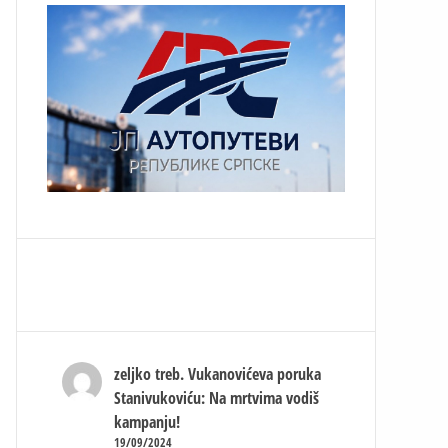
zeljko treb.
Vukanovićeva poruka
Stanivukoviću: Na mrtvima vodiš
kampanju!
19/09/2024