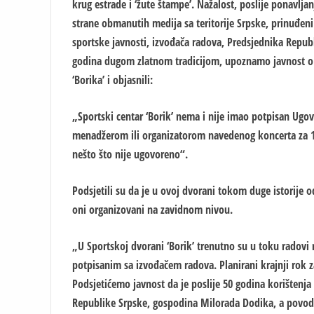
krug estrade i ‘žute štampe’. Nažalost, poslije ponavljan
strane obmanutih medija sa teritorije Srpske, prinuđen
sportske javnosti, izvođača radova, Predsjednika Republ
godina dugom zlatnom tradicijom, upoznamo javnost o i
‘Borika’ i objasnili:
„Sportski centar ‘Borik’ nema i nije imao potpisan Ugo
menadžerom ili organizatorom navedenog koncerta za 15
nešto što nije ugovoreno“.
Podsjetili su da je u ovoj dvorani tokom duge istorije 
oni organizovani na zavidnom nivou.
„U Sportskoj dvorani ‘Borik’ trenutno su u toku radovi
potpisanim sa izvođačem radova. Planirani krajnji rok z
Podsjetićemo javnost da je poslije 50 godina korištenja
Republike Srpske, gospodina Milorada Dodika, a povodo