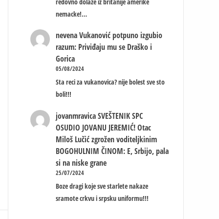
redovno dolaze iz britanije amerike
nemacke!…
nevena
Vukanović potpuno izgubio
razum: Priviđaju mu se Draško i
Gorica
05/08/2024
Sta reci za vukanovica? nije bolest sve sto
boli!!!
jovanmravica
SVEŠTENIK SPC
OSUDIO JOVANU JEREMIĆ! Otac
Miloš Lučić zgrožen voditeljkinim
BOGOHULNIM ČINOM: E, Srbijo, pala
si na niske grane
25/07/2024
Boze dragi koje sve starlete nakaze
sramote crkvu i srpsku uniformu!!!