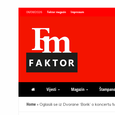
Skip
Faktor magazin
Impressum
06/08/2026
to
content
Faktor magazin
Uvijek presudan
Vijesti
Magazin
Štampano
Home
»
Oglasili se iz Dvorane ‘Borik’ o koncertu 