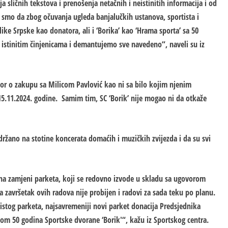
ja sličnih tekstova i prenošenja netačnih i neistinitih informacija i od
i smo da zbog očuvanja ugleda banjalučkih ustanova, sportista i
ike Srpske kao donatora, ali i ‘Borika’ kao ‘Hrama sporta’ sa 50
stinitim činjenicama i demantujemo sve navedeno“, naveli su iz
vor o zakupu sa Milicom Pavlović kao ni sa bilo kojim njenim
.11.2024. godine. Samim tim, SC ‘Borik’ nije mogao ni da otkaže
održano na stotine koncerata domaćih i muzičkih zvijezda i da su svi
 na zamjeni parketa, koji se redovno izvode u skladu sa ugovorom
a završetak ovih radova nije probijen i radovi za sada teku po planu.
 istog parketa, najsavremeniji novi parket donacija Predsjednika
m 50 godina Sportske dvorane ‘Borik'“, kažu iz Sportskog centra.