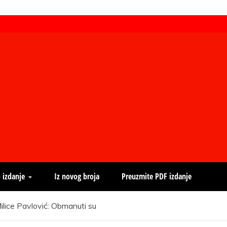
 izdanje
Iz novog broja
Preuzmite PDF izdanje
Milice Pavlović: Obmanuti su