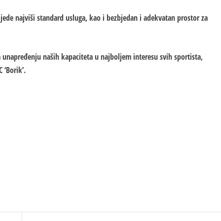
ijede najviši standard usluga, kao i bezbjedan i adekvatan prostor za
unapređenju naših kapaciteta u najboljem interesu svih sportista,
 ‘Borik’.