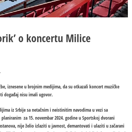
orik’ o koncertu Milice
.
žbe, iznesene u brojnim medijima, da su otkazali koncert muzičke
ti događaj nisu imali ugovor.
jima iz Srbije sa netačnim i neistinitim navodima u vezi sa
 planiranim za 15. novembar 2024. godine u Sportskoj dvorani
 ustanova, nije želio izlaziti u javnost, demantovati i ulaziti u začarani