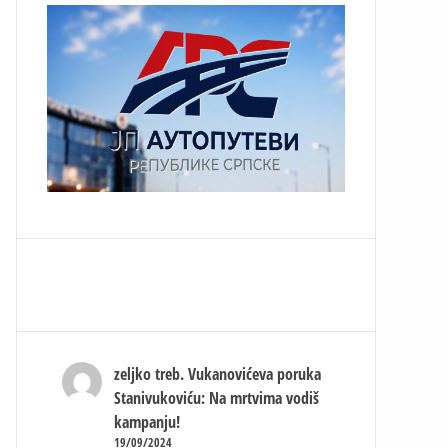
zeljko treb.
Vukanovićeva poruka
Stanivukoviću: Na mrtvima vodiš
kampanju!
19/09/2024