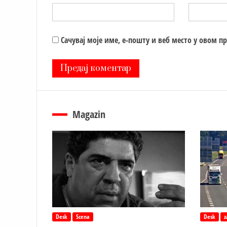
Сачувај моје име, е-пошту и веб место у овом п
Magazin
Desk
Scena
Desk
z