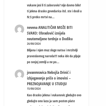
vukane jesi li ti zaboravio? nije davno bilo!
ti jelena drasko govedarica itd. ste i dosli u
N:S:preko mrtvi na…
nevena
ANALITIČAR MOŽE BITI
SVAKO: Obradović iznijela
neutemeljene tvrdnje o Dodiku
26/08/2024
Biljana i njen muz sluge natoa i mrzitelji
pravoslavnog naroda!!! neka ide da pljuje
po svojoj zemlji a ne po…
jovanmravica
Nebojša Drinić i
izbjegavanje priče o imovini –
PREZNOJAVANJE U STUDIJU
15/08/2024
Kao drasko jelena i vukanovic gledajte ovo
gledajte ono lazu ja sam posten plate