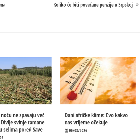
ena
Koliko će biti povećane penzije u Srpskoj
 noću ne spavaju već
Dani afričke klime: Evo kakvo
 Divlje svinje tamane
nas vrijeme očekuje
u selima pored Save
06/08/2026
26