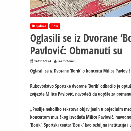
Banjaluka
Desk
Oglasili se iz Dvorane ‘B
Pavlović: Obmanuti su
14/11/2024
FaktorAdmin
Oglasili se iz Dvorane ‘Borik’ o koncertu Milice Pavlović
Rukovodstvo Sportske dvorane ‘Borik’ odbacilo je optu
zvijezde Milice Pavlović, navodeći da uopšte za pomenu
„Poslije nekoliko tekstova objavljenih u pojedinim medi
koncertom muzičkog izvođača Milice Pavlović, navodno
‘Borik’, Sportski centar ‘Borik’ kao ozbiljna institucija i