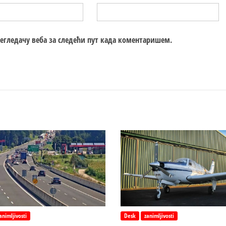
регледачу веба за следећи пут када коментаришем.
animljivosti
Desk
zanimljivosti