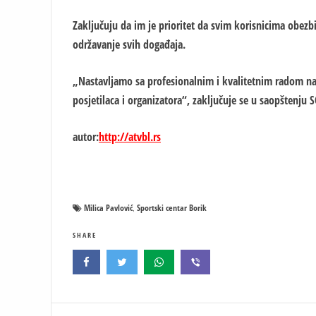
Zaključuju da im je prioritet da svim korisnicima obezb
održavanje svih događaja.
„Nastavljamo sa profesionalnim i kvalitetnim radom na 
posjetilaca i organizatora“, zaključuje se u saopštenju SC
autor:
http://atvbl.rs
Milica Pavlović
Sportski centar Borik
,
SHARE