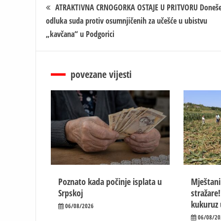
Кретање
ATRAKTIVNA CRNOGORKA OSTAJE U PRITVORU Doneš
odluka suda protiv osumnjičenih za učešće u ubistvu
чланка
„kavčana“ u Podgorici
povezane vijesti
Poznato kada počinje isplata u
Mještani
Srpskoj
stražare!
kukuruz 
06/08/2026
06/08/20