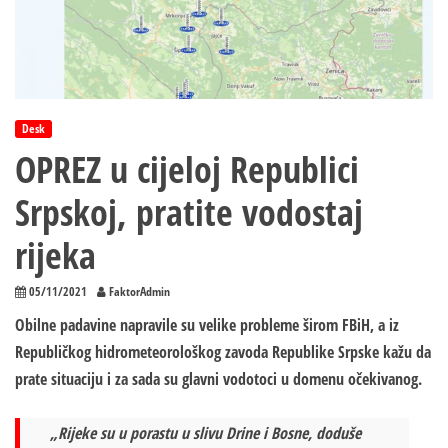
Desk
OPREZ u cijeloj Republici
Srpskoj, pratite vodostaj
rijeka
05/11/2021
FaktorAdmin
Obilne padavine napravile su velike probleme širom FBiH, a iz
Republičkog hidrometeorološkog zavoda Republike Srpske kažu da
prate situaciju i za sada su glavni vodotoci u domenu očekivanog.
„Rijeke su u porastu u slivu Drine i Bosne, doduše