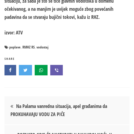
situaciju, za sada je što se tiče glavnih vodotoka u domenu
očekivanog, a na manjim je uvijek moguće zbog povećanih
padavina da se stvaraju bujični tokovi, kažu iz RHZ.
izvor: ATV
poplave
RMHZ RS
vodostaj
,
,
SHARE
Кретање
Na Palama vanredna situacija, apel građanima da
PROKUHAVAJU VODU ZA PIĆE
чланка