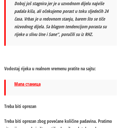
Doboj još stagnira jer je u uzvodnom dijelu najviše
padala kiša, ali očekujemo porast u toku sljedećih 24
časa. Vrbas je u redovnom stanju, barem što se tiče
nizvodnog dijela. Sa blagom tendencijom porasta su
rijeke u slivu Une i Sane“, poručili su iz RHZ.
Vodostaj rijeka u realnom vremenu pratite na sajtu:
Мапа станица
Treba biti oprezan
Treba biti oprezan zbog povećane količine padavina. Pratimo