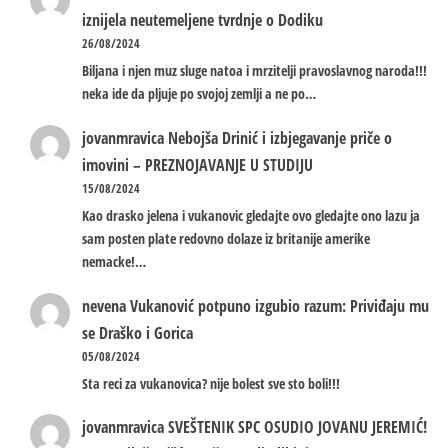
iznijela neutemeljene tvrdnje o Dodiku
26/08/2024
Biljana i njen muz sluge natoa i mrzitelji pravoslavnog naroda!!!
neka ide da pljuje po svojoj zemlji a ne po…
jovanmravica
Nebojša Drinić i izbjegavanje priče o
imovini – PREZNOJAVANJE U STUDIJU
15/08/2024
Kao drasko jelena i vukanovic gledajte ovo gledajte ono lazu ja
sam posten plate redovno dolaze iz britanije amerike
nemacke!…
nevena
Vukanović potpuno izgubio razum: Priviđaju mu
se Draško i Gorica
05/08/2024
Sta reci za vukanovica? nije bolest sve sto boli!!!
jovanmravica
SVEŠTENIK SPC OSUDIO JOVANU JEREMIĆ!