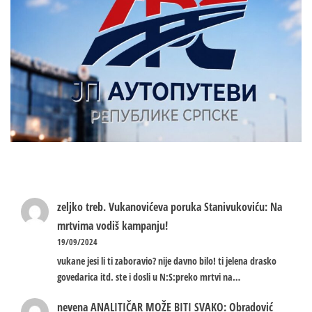
zeljko treb.
Vukanovićeva poruka Stanivukoviću: Na
mrtvima vodiš kampanju!
19/09/2024
vukane jesi li ti zaboravio? nije davno bilo! ti jelena drasko
govedarica itd. ste i dosli u N:S:preko mrtvi na…
nevena
ANALITIČAR MOŽE BITI SVAKO: Obradović