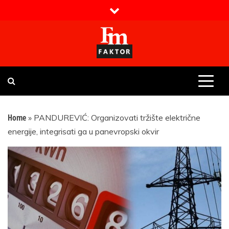
Skip
to
content
Faktor magazin
Uvijek presudan
Home
»
PANDUREVIĆ: Organizovati tržište električne
energije, integrisati ga u panevropski okvir