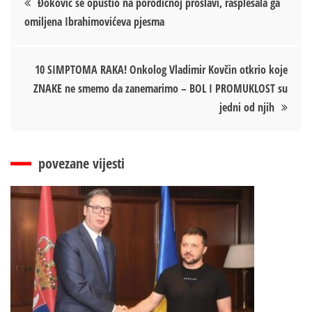
Đoković se opustio na porodičnoj proslavi, rasplesala ga
omiljena Ibrahimovićeva pjesma
чланка
10 SIMPTOMA RAKA! Onkolog Vladimir Kovčin otkrio koje
ZNAKE ne smemo da zanemarimo – BOL I PROMUKLOST su
jedni od njih
povezane vijesti