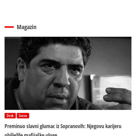
Magazin
Desk
Scena
Preminuo slavni glumac iz Sopranovih: Njegovu karijeru
obilježile mafijaške uloge