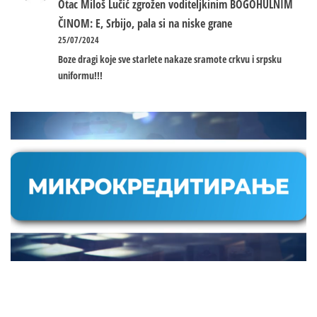
Otac Miloš Lučić zgrožen voditeljkinim BOGOHULNIM
ČINOM: E, Srbijo, pala si na niske grane
25/07/2024
Boze dragi koje sve starlete nakaze sramote crkvu i srpsku
uniformu!!!