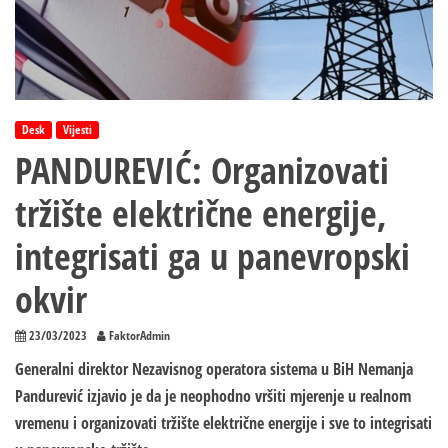
Desk
Vijesti
PANDUREVIĆ: Organizovati
tržište električne energije,
integrisati ga u panevropski
okvir
23/03/2023
FaktorAdmin
Generalni direktor Nezavisnog operatora sistema u BiH Nemanja
Pandurević izjavio je da je neophodno vršiti mjerenje u realnom
vremenu i organizovati tržište električne energije i sve to integrisati