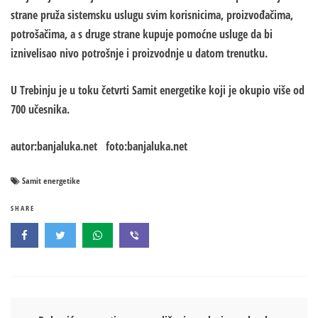
strane pruža sistemsku uslugu svim korisnicima, proizvođačima,
potrošačima, a s druge strane kupuje pomoćne usluge da bi
iznivelisao nivo potrošnje i proizvodnje u datom trenutku.
U Trebinju je u toku četvrti Samit energetike koji je okupio više od
700 učesnika.
autor:banjaluka.net foto:banjaluka.net
Samit energetike
SHARE
Кретање