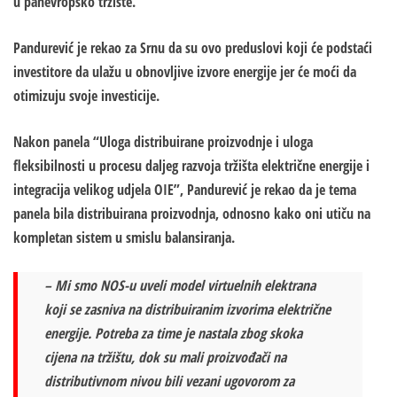
u panevropsko tržište.
Pandurević je rekao za Srnu da su ovo preduslovi koji će podstaći
investitore da ulažu u obnovljive izvore energije jer će moći da
otimizuju svoje investicije.
Nakon panela “Uloga distribuirane proizvodnje i uloga
fleksibilnosti u procesu daljeg razvoja tržišta električne energije i
integracija velikog udjela OIE”, Pandurević je rekao da je tema
panela bila distribuirana proizvodnja, odnosno kako oni utiču na
kompletan sistem u smislu balansiranja.
– Mi smo NOS-u uveli model virtuelnih elektrana
koji se zasniva na distribuiranim izvorima električne
energije. Potreba za time je nastala zbog skoka
cijena na tržištu, dok su mali proizvođači na
distributivnom nivou bili vezani ugovorom za