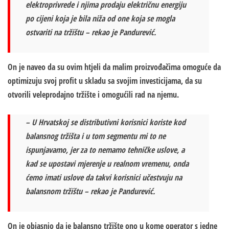
elektroprivrede i njima prodaju električnu energiju
po cijeni koja je bila niža od one koja se mogla
ostvariti na tržištu – rekao je Pandurević.
On je naveo da su ovim htjeli da malim proizvođačima omoguće da
optimizuju svoj profit u skladu sa svojim investicijama, da su
otvorili veleprodajno tržište i omogućili rad na njemu.
– U Hrvatskoj se distributivni korisnici koriste kod
balansnog tržišta i u tom segmentu mi to ne
ispunjavamo, jer za to nemamo tehničke uslove, a
kad se upostavi mjerenje u realnom vremenu, onda
ćemo imati uslove da takvi korisnici učestvuju na
balansnom tržištu – rekao je Pandurević.
On je objasnio da je balansno tržište ono u kome operator s jedne