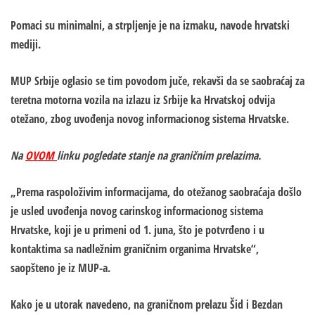
Pomaci su minimalni, a strpljenje je na izmaku, navode hrvatski
mediji.
MUP Srbije oglasio se tim povodom juče, rekavši da se saobraćaj za
teretna motorna vozila na izlazu iz Srbije ka Hrvatskoj odvija
otežano, zbog uvođenja novog informacionog sistema Hrvatske.
Na
OVOM
linku pogledate stanje na graničnim prelazima.
„Prema raspoloživim informacijama, do otežanog saobraćaja došlo
je usled uvođenja novog carinskog informacionog sistema
Hrvatske, koji je u primeni od 1. juna, što je potvrđeno i u
kontaktima sa nadležnim graničnim organima Hrvatske“,
saopšteno je iz MUP-a.
Kako je u utorak navedeno, na graničnom prelazu Šid i Bezdan