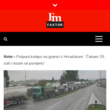
Skip
to
content
Faktor magazin
Uvijek presudan
Home
»
Potpuni kolaps na granici s Hrvatskom: “Čekam 35
sati i nisam se pomjerio”