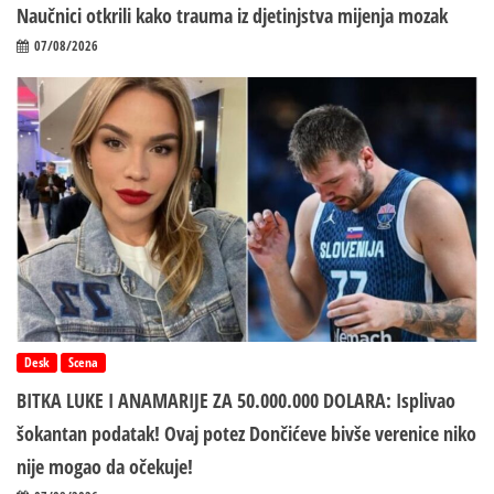
Naučnici otkrili kako trauma iz d‌jetinjstva mijenja mozak
07/08/2026
Desk
Scena
BITKA LUKE I ANAMARIJE ZA 50.000.000 DOLARA: Isplivao
šokantan podatak! Ovaj potez Dončićeve bivše verenice niko
nije mogao da očekuje!