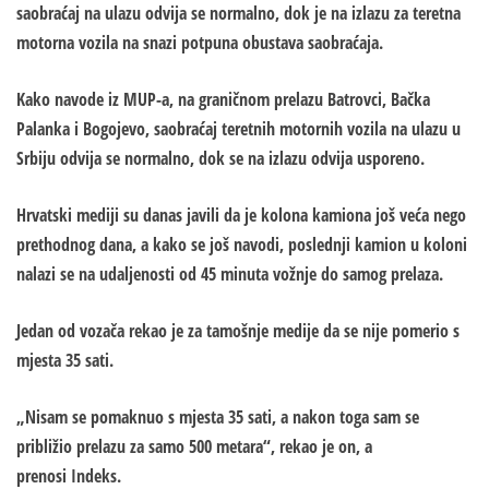
saobraćaj na ulazu odvija se normalno, dok je na izlazu za teretna
motorna vozila na snazi potpuna obustava saobraćaja.
Kako navode iz MUP-a, na graničnom prelazu Batrovci, Bačka
Palanka i Bogojevo, saobraćaj teretnih motornih vozila na ulazu u
Srbiju odvija se normalno, dok se na izlazu odvija usporeno.
Hrvatski mediji su danas javili da je kolona kamiona još veća nego
prethodnog dana, a kako se još navodi, poslednji kamion u koloni
nalazi se na udaljenosti od 45 minuta vožnje do samog prelaza.
Jedan od vozača rekao je za tamošnje medije da se nije pomerio s
mjesta 35 sati.
„Nisam se pomaknuo s mjesta 35 sati, a nakon toga sam se
približio prelazu za samo 500 metara“, rekao je on, a
prenosi Indeks.