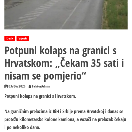
Desk
Vijesti
Potpuni kolaps na granici s
Hrvatskom: „Čekam 35 sati i
nisam se pomjerio“
03/06/2026
FaktorAdmin
Potpuni kolaps na granici s Hrvatskom.
Na graničnim prelazima iz BiH i Srbije prema Hrvatskoj i danas se
protežu kilometarske kolone kamiona, a vozači na prelazak čekaju
i po nekoliko dana.