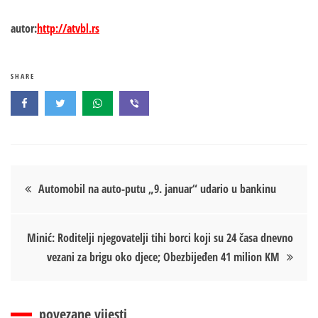
autor:
http://atvbl.rs
SHARE
Кретање
Automobil na auto-putu „9. januar“ udario u bankinu
чланка
Minić: Roditelji njegovatelji tihi borci koji su 24 časa dnevno
vezani za brigu oko djece; Obezbijeđen 41 milion KM
povezane vijesti