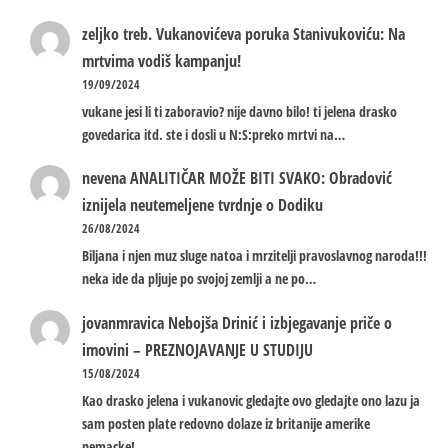
zeljko treb.
Vukanovićeva poruka Stanivukoviću: Na
mrtvima vodiš kampanju!
19/09/2024
vukane jesi li ti zaboravio? nije davno bilo! ti jelena drasko
govedarica itd. ste i dosli u N:S:preko mrtvi na…
nevena
ANALITIČAR MOŽE BITI SVAKO: Obradović
iznijela neutemeljene tvrdnje o Dodiku
26/08/2024
Biljana i njen muz sluge natoa i mrzitelji pravoslavnog naroda!!!
neka ide da pljuje po svojoj zemlji a ne po…
jovanmravica
Nebojša Drinić i izbjegavanje priče o
imovini – PREZNOJAVANJE U STUDIJU
15/08/2024
Kao drasko jelena i vukanovic gledajte ovo gledajte ono lazu ja
sam posten plate redovno dolaze iz britanije amerike
nemacke!…