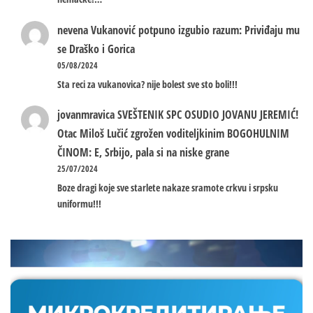
nevena
Vukanović potpuno izgubio razum: Priviđaju mu
se Draško i Gorica
05/08/2024
Sta reci za vukanovica? nije bolest sve sto boli!!!
jovanmravica
SVEŠTENIK SPC OSUDIO JOVANU JEREMIĆ!
Otac Miloš Lučić zgrožen voditeljkinim BOGOHULNIM
ČINOM: E, Srbijo, pala si na niske grane
25/07/2024
Boze dragi koje sve starlete nakaze sramote crkvu i srpsku
uniformu!!!