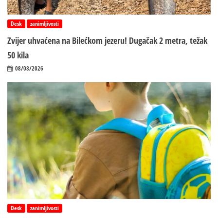
Desk
zanimljivosti
Zvijer uhvaćena na Bilećkom jezeru! Dugačak 2 metra, težak
50 kila
08/08/2026
Desk
zanimljivosti