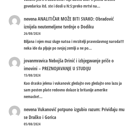
govedarica itd. ste i dosli u N:S:preko mrtvi na…
nevena
ANALITIČAR MOŽE BITI SVAKO: Obradović
iznijela neutemeljene tvrdnje o Dodiku
26/08/2024
Biljana i njen muz sluge natoa i mrzitelji pravoslavnog naroda!!!
neka ide da pljuje po svojoj zemlji a ne po…
jovanmravica
Nebojša Drinić i izbjegavanje priče o
imovini – PREZNOJAVANJE U STUDIJU
15/08/2024
Kao drasko jelena i vukanovic gledajte ovo gledajte ono lazu ja
sam posten plate redovno dolaze iz britanije amerike
nemacke!…
nevena
Vukanović potpuno izgubio razum: Priviđaju mu
se Draško i Gorica
05/08/2024