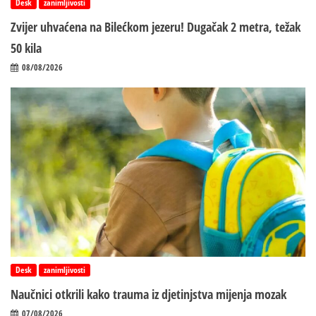
Desk
zanimljivosti
Zvijer uhvaćena na Bilećkom jezeru! Dugačak 2 metra, težak
50 kila
08/08/2026
Desk
zanimljivosti
Naučnici otkrili kako trauma iz d‌jetinjstva mijenja mozak
07/08/2026