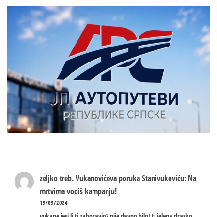
zeljko treb.
Vukanovićeva poruka Stanivukoviću: Na
mrtvima vodiš kampanju!
19/09/2024
vukane jesi li ti zaboravio? nije davno bilo! ti jelena drasko