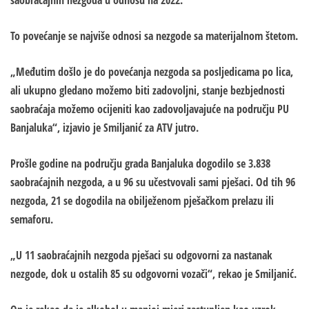
saobraćajnih nezgoda u odnosu na 2022.
To povećanje se najviše odnosi sa nezgode sa materijalnom štetom.
„Međutim došlo je do povećanja nezgoda sa posljedicama po lica,
ali ukupno gledano možemo biti zadovoljni, stanje bezbjednosti
saobraćaja možemo ocijeniti kao zadovoljavajuće na području PU
Banjaluka“, izjavio je Smiljanić za ATV jutro.
Prošle godine na području grada Banjaluka dogodilo se 3.838
saobraćajnih nezgoda, a u 96 su učestvovali sami pješaci. Od tih 96
nezgoda, 21 se dogodila na obilježenom pješačkom prelazu ili
semaforu.
„U 11 saobraćajnih nezgoda pješaci su odgovorni za nastanak
nezgode, dok u ostalih 85 su odgovorni vozači“, rekao je Smiljanić.