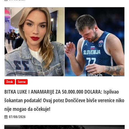
Desk
Scena
BITKA LUKE I ANAMARIJE ZA 50.000.000 DOLARA: Isplivao
šokantan podatak! Ovaj potez Dončićeve bivše verenice niko
nije mogao da očekuje!
07/08/2026