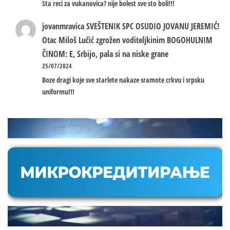
Sta reci za vukanovica? nije bolest sve sto boli!!!
jovanmravica
SVEŠTENIK SPC OSUDIO JOVANU JEREMIĆ!
Otac Miloš Lučić zgrožen voditeljkinim BOGOHULNIM
ČINOM: E, Srbijo, pala si na niske grane
25/07/2024
Boze dragi koje sve starlete nakaze sramote crkvu i srpsku
uniformu!!!