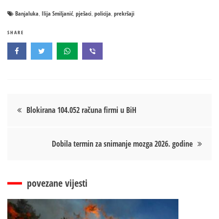
Banjaluka
Ilija Smiljanić
pješaci
policija
prekršaji
,
,
,
,
SHARE
Кретање
Blokirana 104.052 računa firmi u BiH
чланка
Dobila termin za snimanje mozga 2026. godine
povezane vijesti