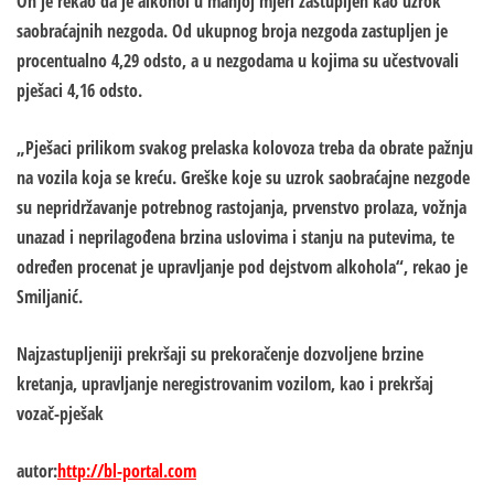
On je rekao da je alkohol u manjoj mjeri zastupljen kao uzrok
saobraćajnih nezgoda. Od ukupnog broja nezgoda zastupljen je
procentualno 4,29 odsto, a u nezgodama u kojima su učestvovali
pješaci 4,16 odsto.
„Pješaci prilikom svakog prelaska kolovoza treba da obrate pažnju
na vozila koja se kreću. Greške koje su uzrok saobraćajne nezgode
su nepridržavanje potrebnog rastojanja, prvenstvo prolaza, vožnja
unazad i neprilagođena brzina uslovima i stanju na putevima, te
određen procenat je upravljanje pod dejstvom alkohola“, rekao je
Smiljanić.
Najzastupljeniji prekršaji su prekoračenje dozvoljene brzine
kretanja, upravljanje neregistrovanim vozilom, kao i prekršaj
vozač-pješak
autor:
http://bl-portal.com