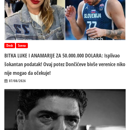
Desk
Scena
BITKA LUKE I ANAMARIJE ZA 50.000.000 DOLARA: Isplivao
šokantan podatak! Ovaj potez Dončićeve bivše verenice niko
nije mogao da očekuje!
07/08/2026