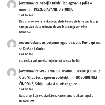
jovanmravica
Nebojša Drinić i izbjegavanje priče o
imovini – PREZNOJAVANJE U STUDIJU
15/08/2024
Kao drasko jelena i vukanovic gledajte ovo gledajte ono lazu ja
sam posten plate redovno dolaze iz britanije amerike
nemacke!…
nevena
Vukanović potpuno izgubio razum: Priviđaju mu
se Draško i Gorica
05/08/2024
Sta reci za vukanovica? nije bolest sve sto boli!!!
jovanmravica
SVEŠTENIK SPC OSUDIO JOVANU JEREMIĆ!
Otac Miloš Lučić zgrožen voditeljkinim BOGOHULNIM
ČINOM: E, Srbijo, pala si na niske grane
25/07/2024
Boze dragi koje sve starlete nakaze sramote crkvu i srpsku
uniformu!!!