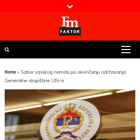
Skip
to
content
Faktor magazin
Uvijek presudan
Home
»
Sabor srpskog naroda po okončanju održavanja
Generalne skupštine UN-a