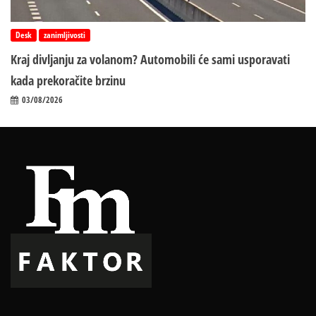
Desk
zanimljivosti
Kraj divljanju za volanom? Automobili će sami usporavati
kada prekoračite brzinu
03/08/2026