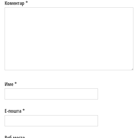
Коментар
*
Име
*
Е-пошта
*
Веб место