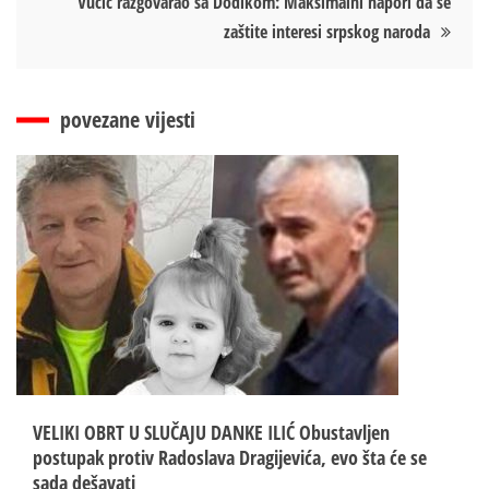
Vučić razgovarao sa Dodikom: Maksimalni napori da se
zaštite interesi srpskog naroda
povezane vijesti
VELIKI OBRT U SLUČAJU DANKE ILIĆ Obustavljen
postupak protiv Radoslava Dragijevića, evo šta će se
sada dešavati