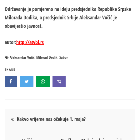
Održavanje je pomjereno na ideju predsjednika Republike Srpske
Milorada Dodika, a predsjednik Srbije Aleksandar Vučić je
obavijestio javnost.
autor:
http://atvbl.rs
Aleksandar Vučić
Milorad Dodik
Sabor
,
,
SHARE
Кретање
Kakvo vrijeme nas očekuje 1. maja?
чланка