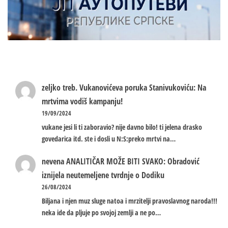
zeljko treb.
Vukanovićeva poruka Stanivukoviću: Na
mrtvima vodiš kampanju!
19/09/2024
vukane jesi li ti zaboravio? nije davno bilo! ti jelena drasko
govedarica itd. ste i dosli u N:S:preko mrtvi na…
nevena
ANALITIČAR MOŽE BITI SVAKO: Obradović
iznijela neutemeljene tvrdnje o Dodiku
26/08/2024
Biljana i njen muz sluge natoa i mrzitelji pravoslavnog naroda!!!
neka ide da pljuje po svojoj zemlji a ne po…