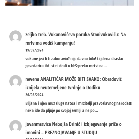
zeljko treb.
Vukanovićeva poruka Stanivukoviću: Na
mrtvima vodiš kampanju!
19/09/2024
vukane jesi li ti zaboravio? nije davno bilo! ti jelena drasko
govedarica itd. ste i dosli u N:S:preko mrtvi na…
nevena
ANALITIČAR MOŽE BITI SVAKO: Obradović
iznijela neutemeljene tvrdnje o Dodiku
26/08/2024
Biljana i njen muz sluge natoa i mrzitelji pravoslavnog naroda!!!
neka ide da pljuje po svojoj zemlji a ne po…
jovanmravica
Nebojša Drinić i izbjegavanje priče o
imovini – PREZNOJAVANJE U STUDIJU