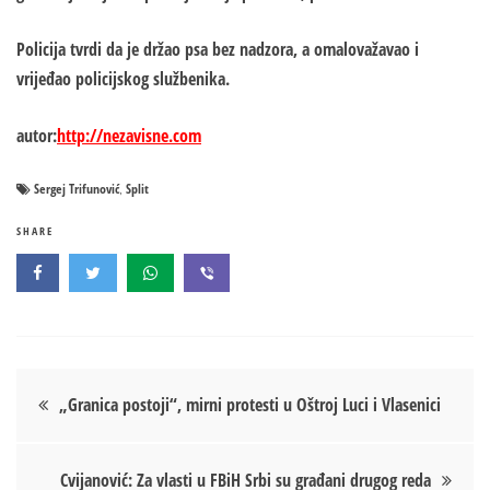
Policija tvrdi da je držao psa bez nadzora, a omalovažavao i
vrijeđao policijskog službenika.
autor:
http://nezavisne.com
Sergej Trifunović
Split
,
SHARE
Кретање
„Granica postoji“, mirni protesti u Oštroj Luci i Vlasenici
чланка
Cvijanović: Za vlasti u FBiH Srbi su građani drugog reda