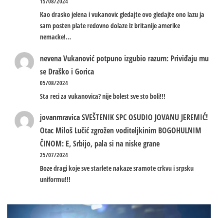
15/08/2024
Kao drasko jelena i vukanovic gledajte ovo gledajte ono lazu ja
sam posten plate redovno dolaze iz britanije amerike
nemacke!…
nevena
Vukanović potpuno izgubio razum: Priviđaju mu
se Draško i Gorica
05/08/2024
Sta reci za vukanovica? nije bolest sve sto boli!!!
jovanmravica
SVEŠTENIK SPC OSUDIO JOVANU JEREMIĆ!
Otac Miloš Lučić zgrožen voditeljkinim BOGOHULNIM
ČINOM: E, Srbijo, pala si na niske grane
25/07/2024
Boze dragi koje sve starlete nakaze sramote crkvu i srpsku
uniformu!!!