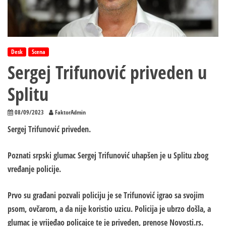
Desk
Scena
Sergej Trifunović priveden u
Splitu
08/09/2023
FaktorAdmin
Sergej Trifunović priveden.
Poznati srpski glumac Sergej Trifunović uhapšen je u Splitu zbog
vređanje policije.
Prvo su građani pozvali policiju je se Trifunović igrao sa svojim
psom, ovčarom, a da nije koristio uzicu. Policija je ubrzo došla, a
glumac je vrijeđao policajce te je priveden, prenose Novosti.rs.