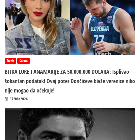
Desk
Scena
BITKA LUKE I ANAMARIJE ZA 50.000.000 DOLARA: Isplivao
šokantan podatak! Ovaj potez Dončićeve bivše verenice niko
nije mogao da očekuje!
07/08/2026