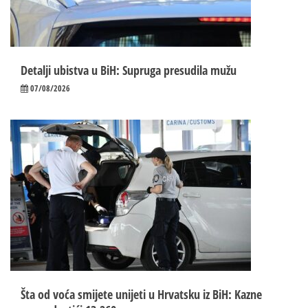
Detalji ubistva u BiH: Supruga presudila mužu
07/08/2026
Šta od voća smijete unijeti u Hrvatsku iz BiH: Kazne