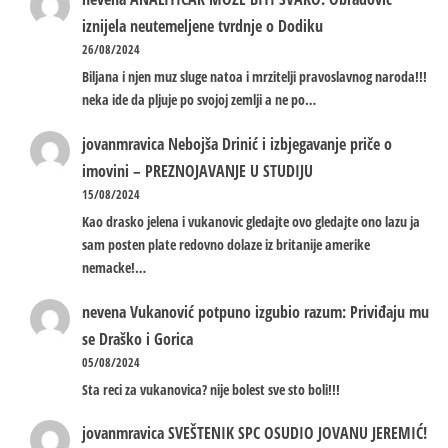
iznijela neutemeljene tvrdnje o Dodiku
26/08/2024
Biljana i njen muz sluge natoa i mrzitelji pravoslavnog naroda!!!
neka ide da pljuje po svojoj zemlji a ne po…
jovanmravica
Nebojša Drinić i izbjegavanje priče o
imovini – PREZNOJAVANJE U STUDIJU
15/08/2024
Kao drasko jelena i vukanovic gledajte ovo gledajte ono lazu ja
sam posten plate redovno dolaze iz britanije amerike
nemacke!…
nevena
Vukanović potpuno izgubio razum: Priviđaju mu
se Draško i Gorica
05/08/2024
Sta reci za vukanovica? nije bolest sve sto boli!!!
jovanmravica
SVEŠTENIK SPC OSUDIO JOVANU JEREMIĆ!