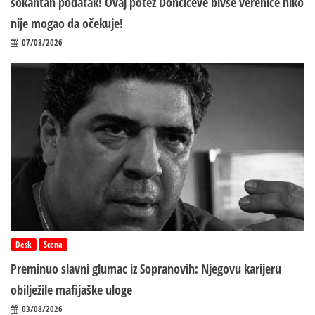
šokantan podatak! Ovaj potez Dončićeve bivše verenice niko
nije mogao da očekuje!
07/08/2026
Desk
Scena
Preminuo slavni glumac iz Sopranovih: Njegovu karijeru
obilježile mafijaške uloge
03/08/2026