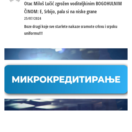
Otac Miloš Lučić zgrožen voditeljkinim BOGOHULNIM
ČINOM: E, Srbijo, pala si na niske grane
25/07/2024
Boze dragi koje sve starlete nakaze sramote crkvu i srpsku
uniformu!!!