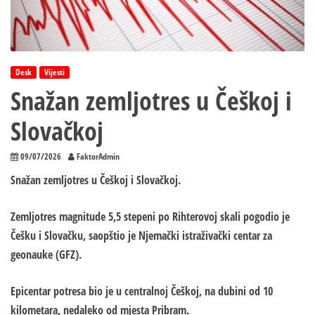
Desk
Vijesti
Snažan zemljotres u Češkoj i
Slovačkoj
09/07/2026
FaktorAdmin
Snažan zemljotres u Češkoj i Slovačkoj.
Zemljotres magnitude 5,5 stepeni po Rihterovoj skali pogodio je
Češku i Slovačku, saopštio je Njemački istraživački centar za
geonauke (GFZ).
Epicentar potresa bio je u centralnoj Češkoj, na dubini od 10
kilometara, nedaleko od mjesta Pribram.