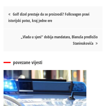
Кретање
Golf dizel prestaje da se proizvodi? Folksvagen pravi
istorijski potez, kraj jedne ere
чланка
„Vlada u sjeni“ dobija mandatara, Blanuša predložio
Stanivukovića
povezane vijesti