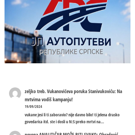
zeljko treb.
Vukanovićeva poruka Stanivukoviću: Na
mrtvima vodiš kampanju!
19/09/2024
vukane jesi li ti zaboravio? nije davno bilo! ti jelena drasko
govedarica itd. ste i dosli u N:S:preko mrtvi na…
nevena
ANALITIČAR MOŽE BITI SVAKO: Obradović