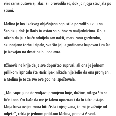
više sama putovala, izlazila i provodila se, dok je njega stavljala po
strani.
Melina je bez ikakvog objašnjena napustila porodičnu vilu na
Senjaku, dok je Haris tu ostao sa njihovim nasljednicima. On je
otkrio da je iz kuće odnijela sav nakit, markiranu garderobu,
skupocjene torbe i cipele, sve što joj je godinama kupovao i za šta
je izdvajao na desetine hiljada evra.
Džinović ne krije da je sve dopuštao supruzi, ali ona je jednom
prilikom ispričala šta Haris ipak nikada nije želio da ona promjeni,
a Melina je to za sve ove godine ispoštovala.
„Moj suprug ne dozvoljava promjenu boje, dužine, ničega što se
tiče kose. On kaže da me je takvu upoznao i da to tako ostaje.
Moja kosa uvijek mora biti čista i njegovana, to mi je važnije od
odjeće“, rekla je jednom prilikom Melina, prenosi Grand.