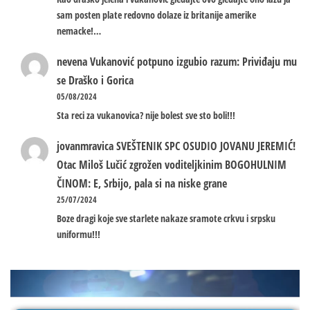
sam posten plate redovno dolaze iz britanije amerike
nemacke!…
nevena
Vukanović potpuno izgubio razum: Priviđaju mu
se Draško i Gorica
05/08/2024
Sta reci za vukanovica? nije bolest sve sto boli!!!
jovanmravica
SVEŠTENIK SPC OSUDIO JOVANU JEREMIĆ!
Otac Miloš Lučić zgrožen voditeljkinim BOGOHULNIM
ČINOM: E, Srbijo, pala si na niske grane
25/07/2024
Boze dragi koje sve starlete nakaze sramote crkvu i srpsku
uniformu!!!