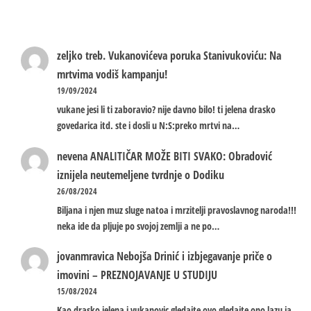
zeljko treb.
Vukanovićeva poruka Stanivukoviću: Na
mrtvima vodiš kampanju!
19/09/2024
vukane jesi li ti zaboravio? nije davno bilo! ti jelena drasko
govedarica itd. ste i dosli u N:S:preko mrtvi na…
nevena
ANALITIČAR MOŽE BITI SVAKO: Obradović
iznijela neutemeljene tvrdnje o Dodiku
26/08/2024
Biljana i njen muz sluge natoa i mrzitelji pravoslavnog naroda!!!
neka ide da pljuje po svojoj zemlji a ne po…
jovanmravica
Nebojša Drinić i izbjegavanje priče o
imovini – PREZNOJAVANJE U STUDIJU
15/08/2024
Kao drasko jelena i vukanovic gledajte ovo gledajte ono lazu ja