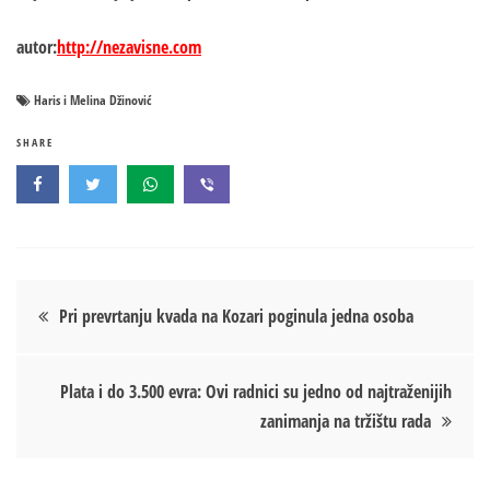
autor:
http://nezavisne.com
Haris i Melina Džinović
SHARE
Кретање
Pri prevrtanju kvada na Kozari poginula jedna osoba
чланка
Plata i do 3.500 evra: Ovi radnici su jedno od najtraženijih
zanimanja na tržištu rada