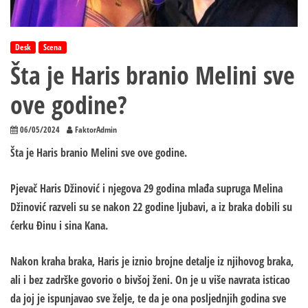
Desk
Scena
Šta je Haris branio Melini sve
ove godine?
06/05/2024
FaktorAdmin
Šta je Haris branio Melini sve ove godine.
Pjevač Haris Džinović i njegova 29 godina mlađa supruga Melina
Džinović razveli su se nakon 22 godine ljubavi, a iz braka dobili su
ćerku Đinu i sina Kana.
Nakon kraha braka, Haris je iznio brojne detalje iz njihovog braka,
ali i bez zadrške govorio o bivšoj ženi. On je u više navrata isticao
da joj je ispunjavao sve želje, te da je ona posljednjih godina sve