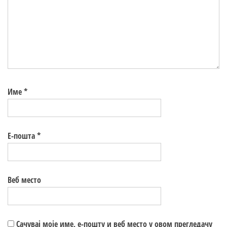
Име
*
Е-пошта
*
Веб место
Сачувај моје име, е-пошту и веб место у овом прегледачу