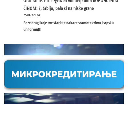
Otac Miloš Lučić zgrožen voditeljkinim BOGOHULNIM
ČINOM: E, Srbijo, pala si na niske grane
25/07/2024
Boze dragi koje sve starlete nakaze sramote crkvu i srpsku
uniformu!!!