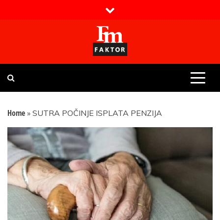
Skip
to
content
Faktor magazin
Uvijek presudan
Home
»
SUTRA POČINJE ISPLATA PENZIJA