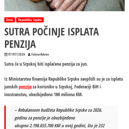
Desk
Republika Srpska
SUTRA POČINJE ISPLATA
PENZIJA
07/07/2026
FaktorAdmin
Sutra će u Srpskoj biti isplaćena penzija za jun.
Iz Ministarstva finansija Republike Srpske saopštili su je za isplatu
junskih
penzija
za korisnike u Srpskoj, Federaciji BiH i
inostranstvu, obezbijeđeno
180 miliona KM
.
– Rebalansom budžeta Republike Srpske za 2026.
godinu za penzije je obezbijeđeno
ukupno
2.198.033.700 KM
u ovoj godini, što je 232