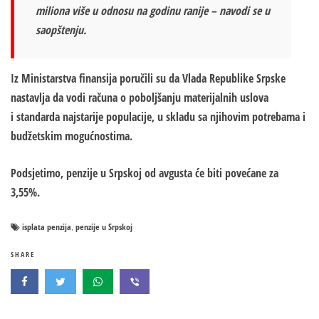
miliona više u odnosu na godinu ranije – navodi se u
saopštenju.
Iz Ministarstva finansija poručili su da Vlada Republike Srpske
nastavlja da vodi računa o poboljšanju materijalnih uslova
i
standarda najstarije
populacije, u skladu sa njihovim potrebama i
budžetskim mogućnostima.
Podsjetimo, penzije u Srpskoj od avgusta će biti
povećane za
3,55%
.
isplata penzija
penzije u Srpskoj
,
SHARE