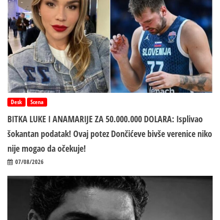
Desk
Scena
BITKA LUKE I ANAMARIJE ZA 50.000.000 DOLARA: Isplivao
šokantan podatak! Ovaj potez Dončićeve bivše verenice niko
nije mogao da očekuje!
07/08/2026