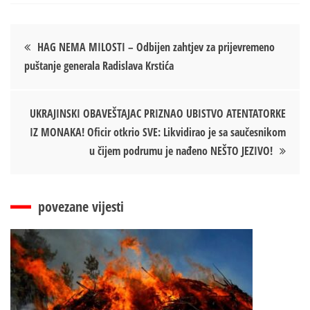
Кретање
HAG NEMA MILOSTI – Odbijen zahtjev za prijevremeno
puštanje generala Radislava Krstića
чланка
UKRAJINSKI OBAVEŠTAJAC PRIZNAO UBISTVO ATENTATORKE
IZ MONAKA! Oficir otkrio SVE: Likvidirao je sa saučesnikom
u čijem podrumu je nađeno NEŠTO JEZIVO!
povezane vijesti