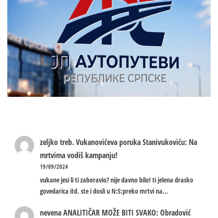
zeljko treb.
Vukanovićeva poruka Stanivukoviću: Na
mrtvima vodiš kampanju!
19/09/2024
vukane jesi li ti zaboravio? nije davno bilo! ti jelena drasko
govedarica itd. ste i dosli u N:S:preko mrtvi na…
nevena
ANALITIČAR MOŽE BITI SVAKO: Obradović