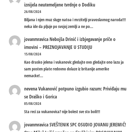
iznijela neutemeljene tvrdnje o Dodiku
26/08/2024
Biljana i njen muz sluge natoa i mrzitelji pravoslavnog naroda!!!
neka ide da pljuje po svojoj zemlji a ne po…
jovanmravica
Nebojša Drinić i izbjegavanje priče o
imovini – PREZNOJAVANJE U STUDIJU
15/08/2024
Kao drasko jelena i vukanovic gledajte ovo gledajte ono lazu ja
sam posten plate redovno dolaze iz britanije amerike
nemacke!…
nevena
Vukanović potpuno izgubio razum: Priviđaju mu
se Draško i Gorica
05/08/2024
Sta reci za vukanovica? nije bolest sve sto boli!!!
jovanmravica
SVEŠTENIK SPC OSUDIO JOVANU JEREMIĆ!