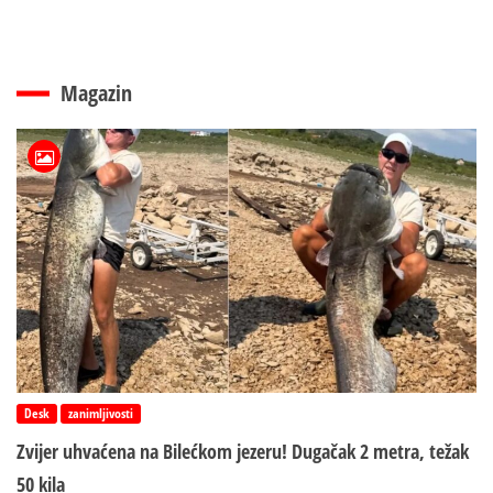
Magazin
Desk
zanimljivosti
Zvijer uhvaćena na Bilećkom jezeru! Dugačak 2 metra, težak
50 kila