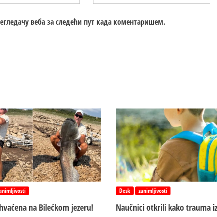
регледачу веба за следећи пут када коментаришем.
animljivosti
Desk
zanimljivosti
uhvaćena na Bilećkom jezeru!
Naučnici otkrili kako trauma i