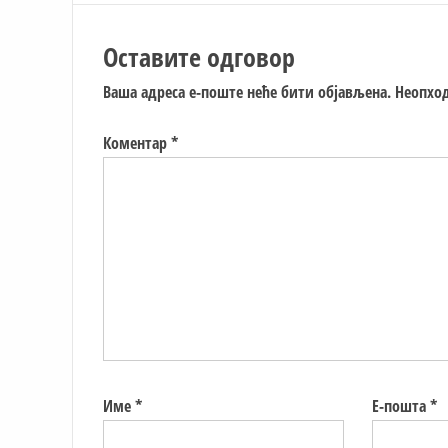
Оставите одговор
Ваша адреса е-поште неће бити објављена.
Неопход
Коментар
*
Име
*
Е-пошта
*