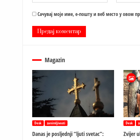
Сачувај моје име, е-пошту и веб место у овом п
Magazin
Desk
zanimljivosti
Desk
z
Danas je posljednji “ljuti svetac”:
Zvijer 