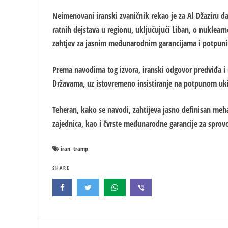
Neimenovani iranski zvaničnik rekao je za Al Džaziru d
ratnih dejstava u regionu, uključujući Liban, o nukle
zahtjev za jasnim međunarodnim garancijama i potpunim
Prema navodima tog izvora, iranski odgovor predviđa i
Državama, uz istovremeno insistiranje na potpunom uki
Teheran, kako se navodi, zahtijeva jasno definisan me
zajednica, kao i čvrste međunarodne garancije za spr
iran
tramp
,
SHARE