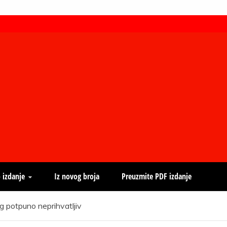
 izdanje
Iz novog broja
Preuzmite PDF izdanje
g potpuno neprihvatljiv