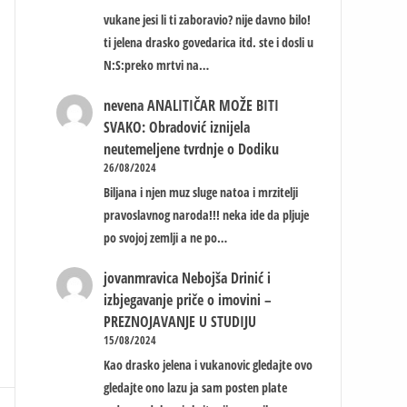
vukane jesi li ti zaboravio? nije davno bilo!
ti jelena drasko govedarica itd. ste i dosli u
N:S:preko mrtvi na…
nevena
ANALITIČAR MOŽE BITI
SVAKO: Obradović iznijela
neutemeljene tvrdnje o Dodiku
26/08/2024
Biljana i njen muz sluge natoa i mrzitelji
pravoslavnog naroda!!! neka ide da pljuje
po svojoj zemlji a ne po…
jovanmravica
Nebojša Drinić i
izbjegavanje priče o imovini –
PREZNOJAVANJE U STUDIJU
15/08/2024
Kao drasko jelena i vukanovic gledajte ovo
gledajte ono lazu ja sam posten plate