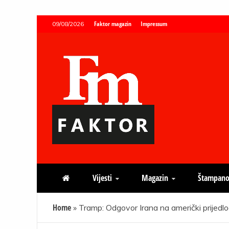
Skip
Faktor magazin
Impressum
09/08/2026
to
content
Faktor magazin
Uvijek presudan
Vijesti
Magazin
Štampano
Home
»
Tramp: Odgovor Irana na američki prijedlo