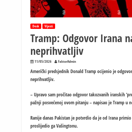
Desk
Vijesti
Tramp: Odgovor Irana n
neprihvatljiv
11/05/2026
FaktorAdmin
Američki predsjednik Donald Tramp ocijenio je odgovor
neprihvatljiv.
– Upravo sam pročitao odgovor takozvanih iranskih ‘pre
pažnji posvećenoj ovom pitanju – napisao je Tramp u ne
Ranije danas Pakistan je potvrdio da je od Irana primio
proslijedio ga Vašingtonu.