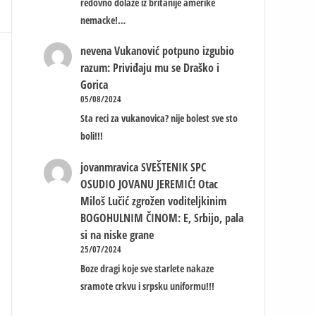
redovno dolaze iz britanije amerike
nemacke!…
nevena
Vukanović potpuno izgubio
razum: Priviđaju mu se Draško i
Gorica
05/08/2024
Sta reci za vukanovica? nije bolest sve sto
boli!!!
jovanmravica
SVEŠTENIK SPC
OSUDIO JOVANU JEREMIĆ! Otac
Miloš Lučić zgrožen voditeljkinim
BOGOHULNIM ČINOM: E, Srbijo, pala
si na niske grane
25/07/2024
Boze dragi koje sve starlete nakaze
sramote crkvu i srpsku uniformu!!!