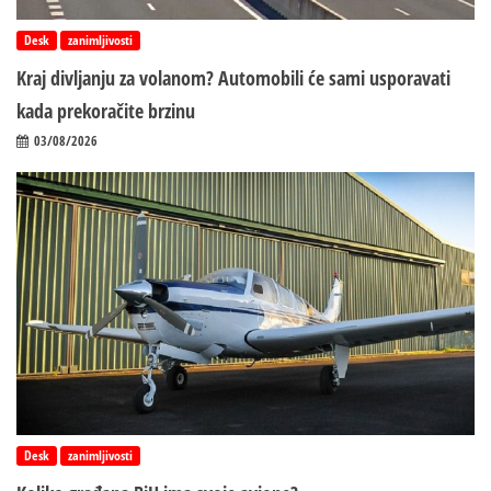
Desk
zanimljivosti
Kraj divljanju za volanom? Automobili će sami usporavati
kada prekoračite brzinu
03/08/2026
Desk
zanimljivosti