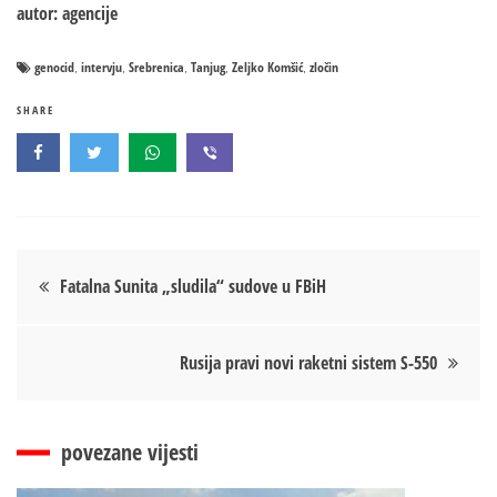
autor: agencije
genocid
intervju
Srebrenica
Tanjug
Zeljko Komšić
zločin
,
,
,
,
,
SHARE
Кретање
Fatalna Sunita „sludila“ sudove u FBiH
чланка
Rusija pravi novi raketni sistem S-550
povezane vijesti