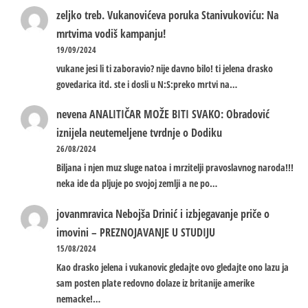
zeljko treb.
Vukanovićeva poruka Stanivukoviću: Na
mrtvima vodiš kampanju!
19/09/2024
vukane jesi li ti zaboravio? nije davno bilo! ti jelena drasko
govedarica itd. ste i dosli u N:S:preko mrtvi na…
nevena
ANALITIČAR MOŽE BITI SVAKO: Obradović
iznijela neutemeljene tvrdnje o Dodiku
26/08/2024
Biljana i njen muz sluge natoa i mrzitelji pravoslavnog naroda!!!
neka ide da pljuje po svojoj zemlji a ne po…
jovanmravica
Nebojša Drinić i izbjegavanje priče o
imovini – PREZNOJAVANJE U STUDIJU
15/08/2024
Kao drasko jelena i vukanovic gledajte ovo gledajte ono lazu ja
sam posten plate redovno dolaze iz britanije amerike
nemacke!…