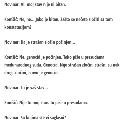
Novinar: Ali moj stav nije ni bitan.
Komšić: Ne, ne… Jako je bitan. Zašto se nećete složiti sa tom
konstatacijom?
Novinar: Da je strašan zločin počinjen…
Komšić: Ne. genocid je počinjen. Tako piše u presudama
međunarodnog suda. Genocid. Nije strašan zločin, strašni su neki
drugi zločini, a ovo je genocid.
Novinar: To je vaš stav…
Komšić: Nije to moj stav. To piše u presudama.
Novinar: Sa kojima ste vi saglasni?