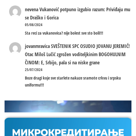
nevena
Vukanović potpuno izgubio razum: Priviđaju mu
se Draško i Gorica
05/08/2024
Sta reci za vukanovica? nije bolest sve sto boli!!!
jovanmravica
SVEŠTENIK SPC OSUDIO JOVANU JEREMIĆ!
Otac Miloš Lučić zgrožen voditeljkinim BOGOHULNIM
ČINOM: E, Srbijo, pala si na niske grane
25/07/2024
Boze dragi koje sve starlete nakaze sramote crkvu i srpsku
uniformu!!!