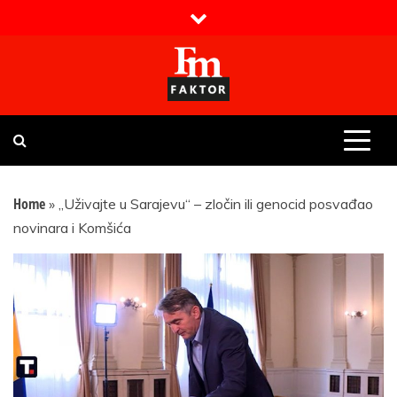
Skip
to
content
Faktor magazin
Uvijek presudan
Home
»
„Uživajte u Sarajevu“ – zločin ili genocid posvađao
novinara i Komšića