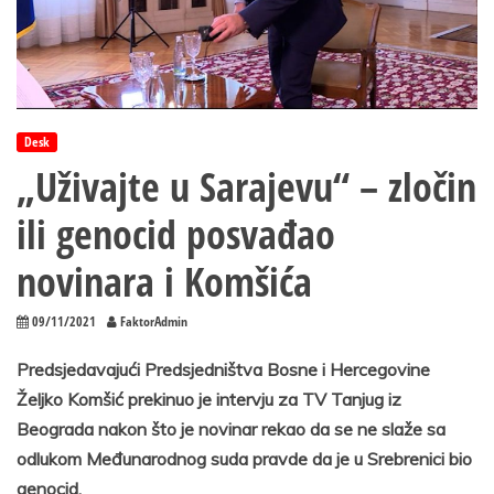
Desk
„Uživajte u Sarajevu“ – zločin
ili genocid posvađao
novinara i Komšića
09/11/2021
FaktorAdmin
Predsjedavajući Predsjedništva Bosne i Hercegovine
Željko Komšić prekinuo je intervju za TV Tanjug iz
Beograda nakon što je novinar rekao da se ne slaže sa
odlukom Međunarodnog suda pravde da je u Srebrenici bio
genocid.