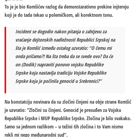
To je je bio Komšićev razlog da demonstarativno prekine injtervju
koji je do tada tekao u polemičkom, ali korektnom tonu.
Incident se dogodio nakon pitanja o zahtjevu za
vraćanje dejtonskih nadležnosti Republici Srpskoj na
šta je Komšić između ostalog uzvratio: “O čemu mi
onda pričamo?! Na šta treba da se svede ovo? Da će
on (Dodik) napraviti ponovo vojsku Republike
Srpske koja nastavlja tradiciju Vojske Republike
Srpske koja je počinila genocid u Srebrenici?”
Na konstatciju novinara da su zločini činjeni na obje strane Komšić
je uzvratio: “Zločini su činjeni. Genocid je presuđen za Vojsku
Republike Srpske i MUP Republike Srpske. Zločina je bilo svakako.
Samo sa jednom razlikom – u težini tih zločina i to Vam nismo
rekli mi nego međunarodni sud”.