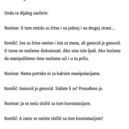
Onda se dijalog zaoštrio:
Novinar: U tom smislu su žrtve i na jednoj i na drugoj strani…
Komšić: Sve su žrtve nevine i iste za mene, ali genocid je genocid.
O tome ne možemo diskutovati. Ako smo iole ljudi. Ako hoćemo
da manipulišemo time možemo ući i u tu priču.
Novinar: Nema potrebe ni za kakvim manipulacijama.
Komšić: Genocid je genocid. Slažete li se? Presuđeno je.
Novinar: Ja se neću složiti sa tom konstatacijom.
Komšić: A zasto se nećete složiti sa tom konstatacijom?