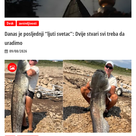
Desk
zanimljivosti
Danas je posljednji “ljuti svetac”: Dvije stvari svi treba da
uradimo
09/08/2026