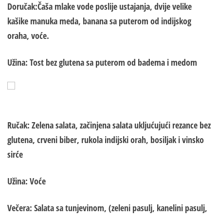
Doručak:
Čaša mlake vode poslije ustajanja, dv
ij
e velike
kašike manuka meda, banana sa puterom od indijskog
oraha, voće.
Užina:
Tost bez glutena sa puterom od badema i medom
Ručak:
Zelena salata, začinjena salata ukljućujući rezance bez
glutena, crveni biber, rukola indijski orah, bosiljak i vinsko
sirće
Užina:
Voće
Večera
: Salata sa tunjevinom, (zeleni pasulj, kanelini pasulj,