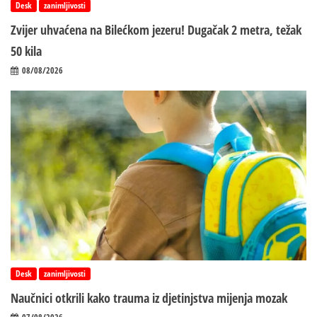
Desk
zanimljivosti
Zvijer uhvaćena na Bilećkom jezeru! Dugačak 2 metra, težak
50 kila
08/08/2026
Desk
zanimljivosti
Naučnici otkrili kako trauma iz d‌jetinjstva mijenja mozak