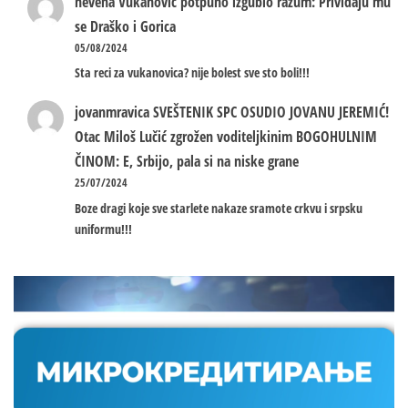
nevena
Vukanović potpuno izgubio razum: Priviđaju mu
se Draško i Gorica
05/08/2024
Sta reci za vukanovica? nije bolest sve sto boli!!!
jovanmravica
SVEŠTENIK SPC OSUDIO JOVANU JEREMIĆ!
Otac Miloš Lučić zgrožen voditeljkinim BOGOHULNIM
ČINOM: E, Srbijo, pala si na niske grane
25/07/2024
Boze dragi koje sve starlete nakaze sramote crkvu i srpsku
uniformu!!!