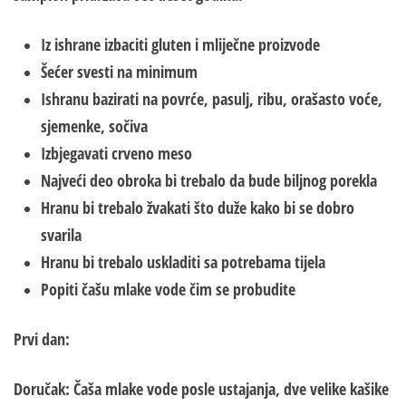
Iz ishrane izbaciti gluten i mliječne proizvode
Šećer svesti na minimum
Ishranu bazirati na povrće, pasulj, ribu, orašasto voće,
sjemenke, sočiva
Izbjegavati crveno meso
Najveći deo obroka bi trebalo da bude biljnog porekla
Hranu bi trebalo žvakati što duže kako bi se dobro
svarila
Hranu bi trebalo uskladiti sa potrebama tijela
Popiti čašu mlake vode čim se probudite
Prvi dan:
Doručak
:
Čaša mlake vode posle ustajanja, dve velike kašike