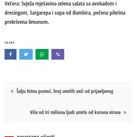
Večera:
Svježa m
j
ešavina zelena salata sa avokadom i
dresingom, šargarepa i supa od đumbira, pečena piletina
prekrivena limunom.
SHARE
Кретање
Šalju hitnu pomoć, broj umrlih veći od prijavljenog
чланка
Više od tri miliona ljudi umrlo od korona virusa
povezane vijesti