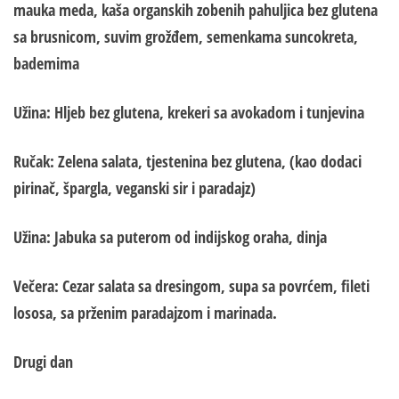
mauka meda, kaša organskih zobenih pahuljica bez glutena
sa brusnicom, suvim grožđem, semenkama suncokreta,
bademima
Užina
: Hljeb bez glutena, krekeri sa avokadom i tunjevina
Ručak:
Zelena salata, t
j
estenina bez glutena, (kao dodaci
pirinač, špargla, veganski sir i paradajz)
Užina:
Jabuka sa puterom od indijskog oraha, dinja
Večera:
Cezar salata sa dresingom, supa sa povrćem, fileti
lososa, sa prženim paradajzom i marinada.
Drugi dan