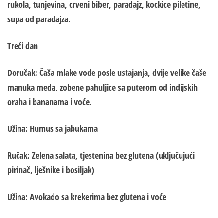
rukola, tunjevina, crveni biber, paradajz, kockice piletine,
supa od paradajza.
Treći dan
Doručak
: Čaša mlake vode posle ustajanja, dv
ij
e velike čaše
manuka meda, zobene pahuljice sa puterom od indijskih
oraha i bananama i voće.
Užina:
Humus sa jabukama
Ručak
: Zelena salata, t
j
estenina bez glutena (uključujući
pirinač, l
j
ešnike i bosiljak)
Užina:
Avokado sa krekerima bez glutena i voće