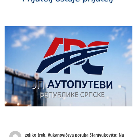
zeljko treb.
Vukanovićeva poruka Stanivukoviću: Na