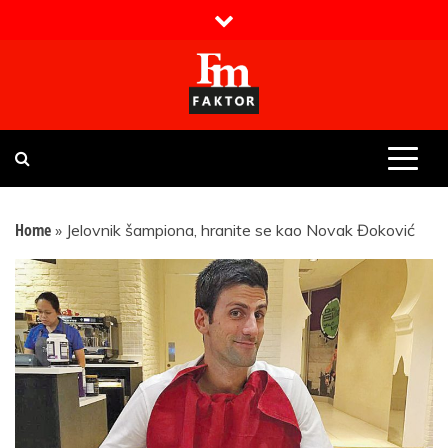
Skip
to
content
Faktor magazin
Uvijek presudan
Home
»
Jelovnik šampiona, hranite se kao Novak Đoković