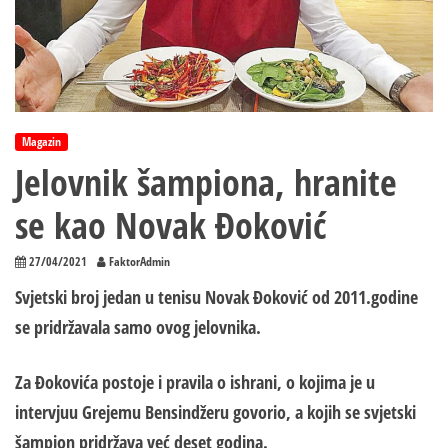
Magazin
Jelovnik šampiona, hranite
se kao Novak Đoković
27/04/2021
FaktorAdmin
Svjetski broj jedan u tenisu Novak Đoković od 2011.godine
se pridržavala samo ovog jelovnika.
Za Đokovića postoje i pravila o ishrani, o kojima je u
intervjuu Grejemu Bensindžeru govorio, a kojih se svjetski
šampion pridržava već deset godina.