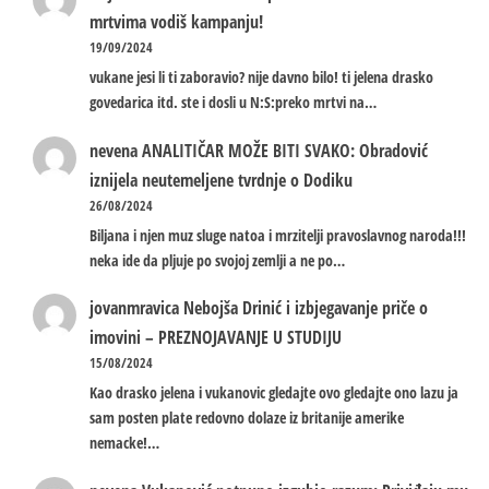
mrtvima vodiš kampanju!
19/09/2024
vukane jesi li ti zaboravio? nije davno bilo! ti jelena drasko
govedarica itd. ste i dosli u N:S:preko mrtvi na…
nevena
ANALITIČAR MOŽE BITI SVAKO: Obradović
iznijela neutemeljene tvrdnje o Dodiku
26/08/2024
Biljana i njen muz sluge natoa i mrzitelji pravoslavnog naroda!!!
neka ide da pljuje po svojoj zemlji a ne po…
jovanmravica
Nebojša Drinić i izbjegavanje priče o
imovini – PREZNOJAVANJE U STUDIJU
15/08/2024
Kao drasko jelena i vukanovic gledajte ovo gledajte ono lazu ja
sam posten plate redovno dolaze iz britanije amerike
nemacke!…