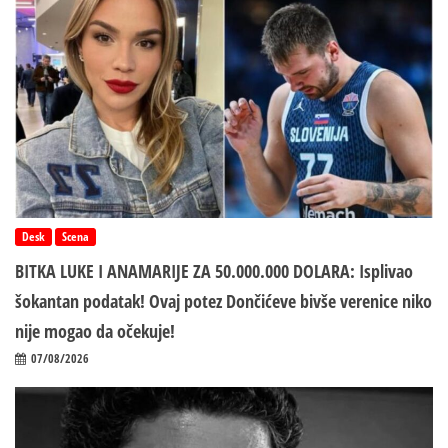
Desk
Scena
BITKA LUKE I ANAMARIJE ZA 50.000.000 DOLARA: Isplivao
šokantan podatak! Ovaj potez Dončićeve bivše verenice niko
nije mogao da očekuje!
07/08/2026