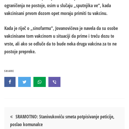
ograničenja ne postoje, osim u slučaju „sputnjika ve“, kada
vakcinisani prvom dozom opet moraju primiti tu vakcinu.
Kada je riječ o „sinofarmu“, Jovanovićeva je navela da su osobe
vakcinisane tom vakcinom u situaciji da prime i treću dozu te
vrste, ali ako se odluče da to bude neka druga vakcina za to ne
postoje prepreke.
SHARE
Кретање
SRAMOTNO: Stanivukoviću smeta potpisivanje peticije,
poslao komunalce