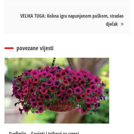
чланка
VELIKA TUGA: Kobna igra napunjenom puškom, stradao
dječak
povezane vijesti
Surfinije – Savjeti i trikovi za uzgoj