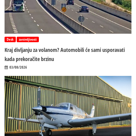
Desk
zanimljivosti
Kraj divljanju za volanom? Automobili će sami usporavati
kada prekoračite brzinu
03/08/2026