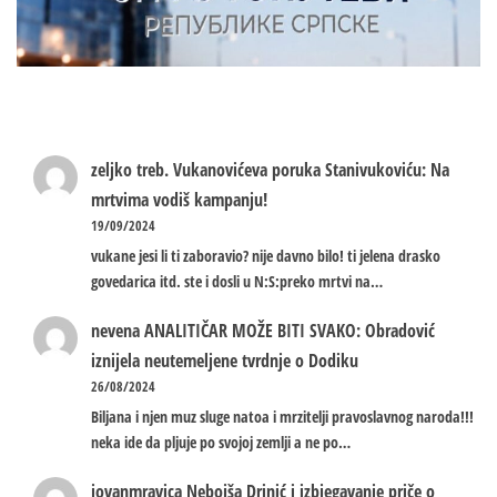
zeljko treb.
Vukanovićeva poruka Stanivukoviću: Na
mrtvima vodiš kampanju!
19/09/2024
vukane jesi li ti zaboravio? nije davno bilo! ti jelena drasko
govedarica itd. ste i dosli u N:S:preko mrtvi na…
nevena
ANALITIČAR MOŽE BITI SVAKO: Obradović
iznijela neutemeljene tvrdnje o Dodiku
26/08/2024
Biljana i njen muz sluge natoa i mrzitelji pravoslavnog naroda!!!
neka ide da pljuje po svojoj zemlji a ne po…
jovanmravica
Nebojša Drinić i izbjegavanje priče o