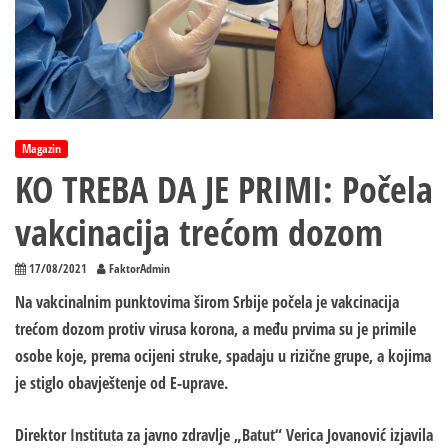
Magazin
KO TREBA DA JE PRIMI: Počela
vakcinacija trećom dozom
17/08/2021
FaktorAdmin
Na vakcinalnim punktovima širom Srbije počela je vakcinacija
trećom dozom protiv virusa korona, a među prvima su je primile
osobe koje, prema ocijeni struke, spadaju u rizične grupe, a kojima
je stiglo obavještenje od E-uprave.
Direktor Instituta za javno zdravlje „Batut“ Verica Jovanović izjavila