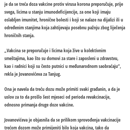
je da se treća doza vakcine protiv virusa korona preporučuje, prije
svega, licima u stanju imunodeficijencije, za one koji imaju
oslabljen imunitet, hronične bolesti i koji se nalaze na dijalizi ili u
određenim stanjima koja zahtijevaju posebnu pažnju zbog liječenja
hroničnih stanja.
„Vakcina se preporučuje i licima koja žive u kolektivnim
smeštajima, kao što su domovi za stare i zaposleni u zdravstvu,
kao i radnici koji su često putnici u međunarodnom saobraćaju“,
rekla je Jovanovićeva za Tanjug.
Ona je navela da treću dozu može primiti svaki građanin, a da je
uslov za to da prošlo šest mjeseci od perioda revakcinacije,
odnosno primanja druge doze vakcine.
Jovanovićeva je objasnila da se prilikom sprovođenja vakcinacije
trećom dozom može primijeniti bilo koja vakcina, tako da