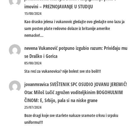
imovini – PREZNOJAVANJE U STUDIJU
15/08/2024
Kao drasko jelena i vukanovic gledajte ovo gledajte ono lazu ja
sam posten plate redovno dolaze iz britanije amerike
nemacke!…
nevena
Vukanović potpuno izgubio razum: Priviđaju mu
se Draško i Gorica
05/08/2024
Sta reci za vukanovica? nije bolest sve sto boli!!!
jovanmravica
SVEŠTENIK SPC OSUDIO JOVANU JEREMIĆ!
Otac Miloš Lučić zgrožen voditeljkinim BOGOHULNIM
ČINOM: E, Srbijo, pala si na niske grane
25/07/2024
Boze dragi koje sve starlete nakaze sramote crkvu i srpsku
uniformu!!!