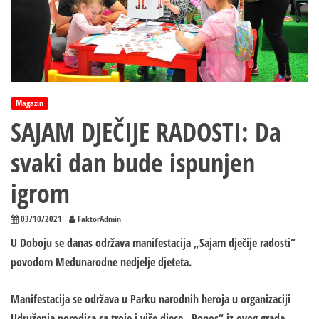
Magazin
SAJAM DJEČIJE RADOSTI: Da
svaki dan bude ispunjen
igrom
03/10/2021
FaktorAdmin
U Doboju se danas održava manifestacija „Sajam dječije radosti“
povodom Međunarodne nedjelje djeteta.
Manifestacija se održava u Parku narodnih heroja u organizaciji
Udruženja porodica sa troje i više djece „Ponos“ iz ovog grada.