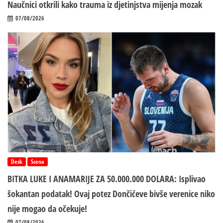
Naučnici otkrili kako trauma iz d‌jetinjstva mijenja mozak
07/08/2026
Desk
Scena
BITKA LUKE I ANAMARIJE ZA 50.000.000 DOLARA: Isplivao
šokantan podatak! Ovaj potez Dončićeve bivše verenice niko
nije mogao da očekuje!
07/08/2026