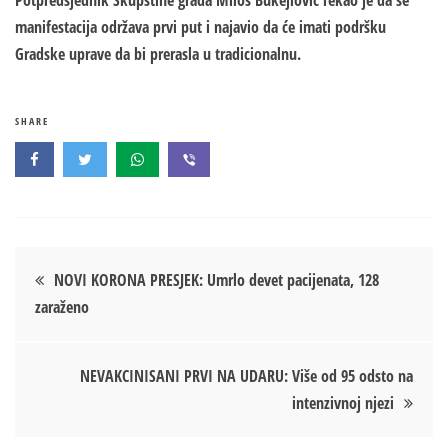
Potpredsjednik Skupštine grada Miloš Bukejlović rekao je da se
manifestacija održava prvi put i najavio da će imati podršku
Gradske uprave da bi prerasla u tradicionalnu.
SHARE
Кретање
NOVI KORONA PRESJEK: Umrlo devet pacijenata, 128
zaraženo
чланка
NEVAKCINISANI PRVI NA UDARU: Više od 95 odsto na
intenzivnoj njezi