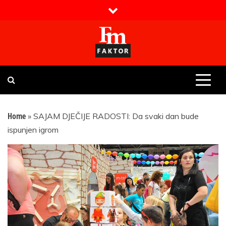
Skip
to
content
Faktor magazin
Uvijek presudan
Home
»
SAJAM DJEČIJE RADOSTI: Da svaki dan bude
ispunjen igrom