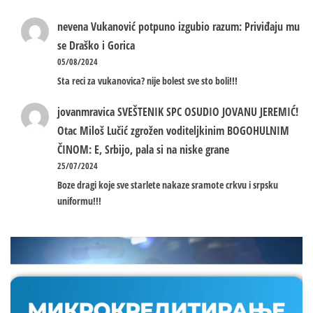
nevena
Vukanović potpuno izgubio razum: Priviđaju mu
se Draško i Gorica
05/08/2024
Sta reci za vukanovica? nije bolest sve sto boli!!!
jovanmravica
SVEŠTENIK SPC OSUDIO JOVANU JEREMIĆ!
Otac Miloš Lučić zgrožen voditeljkinim BOGOHULNIM
ČINOM: E, Srbijo, pala si na niske grane
25/07/2024
Boze dragi koje sve starlete nakaze sramote crkvu i srpsku
uniformu!!!