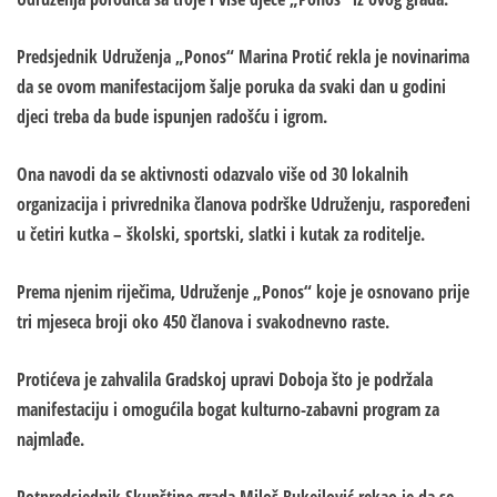
Predsjednik Udruženja „Ponos“ Marina Protić rekla je novinarima
da se ovom manifestacijom šalje poruka da svaki dan u godini
djeci treba da bude ispunjen radošću i igrom.
Ona navodi da se aktivnosti odazvalo više od 30 lokalnih
organizacija i privrednika članova podrške Udruženju, raspoređeni
u četiri kutka – školski, sportski, slatki i kutak za roditelje.
Prema njenim riječima, Udruženje „Ponos“ koje je osnovano prije
tri mjeseca broji oko 450 članova i svakodnevno raste.
Protićeva je zahvalila Gradskoj upravi Doboja što je podržala
manifestaciju i omogućila bogat kulturno-zabavni program za
najmlađe.