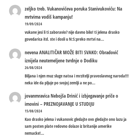
zeljko treb.
Vukanovićeva poruka Stanivukoviću: Na
mrtvima vodiš kampanju!
19/09/2024
vukane jesi li ti zaboravio? nije davno bilo! ti jelena drasko
govedarica itd. ste i dosli u N:S:preko mrtvi na…
nevena
ANALITIČAR MOŽE BITI SVAKO: Obradović
iznijela neutemeljene tvrdnje o Dodiku
26/08/2024
Biljana i njen muz sluge natoa i mrzitelji pravoslavnog naroda!!!
neka ide da pljuje po svojoj zemlji a ne po…
jovanmravica
Nebojša Drinić i izbjegavanje priče o
imovini – PREZNOJAVANJE U STUDIJU
15/08/2024
Kao drasko jelena i vukanovic gledajte ovo gledajte ono lazu ja
sam posten plate redovno dolaze iz britanije amerike
nemacke!…