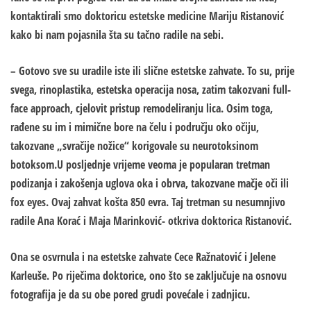
kontaktirali smo doktoricu estetske medicine Mariju Ristanović
kako bi nam pojasnila šta su tačno radile na sebi.
– Gotovo sve su uradile iste ili slične estetske zahvate. To su, prije
svega, rinoplastika, estetska operacija nosa, zatim takozvani full-
face approach, cjelovit pristup remodeliranju lica. Osim toga,
rađene su im i mimične bore na čelu i području oko očiju,
takozvane „svračije nožice“ korigovale su neurotoksinom
botoksom.U posljednje vrijeme veoma je popularan tretman
podizanja i zakošenja uglova oka i obrva, takozvane mačje oči ili
fox eyes. Ovaj zahvat košta 850 evra. Taj tretman su nesumnjivo
radile Ana Korać i Maja Marinković- otkriva doktorica Ristanović.
Ona se osvrnula i na estetske zahvate Cece Ražnatović i Jelene
Karleuše. Po riječima doktorice, ono što se zaključuje na osnovu
fotografija je da su obe pored grudi povećale i zadnjicu.