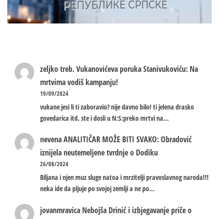
zeljko treb.
Vukanovićeva poruka Stanivukoviću: Na
mrtvima vodiš kampanju!
19/09/2024
vukane jesi li ti zaboravio? nije davno bilo! ti jelena drasko
govedarica itd. ste i dosli u N:S:preko mrtvi na…
nevena
ANALITIČAR MOŽE BITI SVAKO: Obradović
iznijela neutemeljene tvrdnje o Dodiku
26/08/2024
Biljana i njen muz sluge natoa i mrzitelji pravoslavnog naroda!!!
neka ide da pljuje po svojoj zemlji a ne po…
jovanmravica
Nebojša Drinić i izbjegavanje priče o