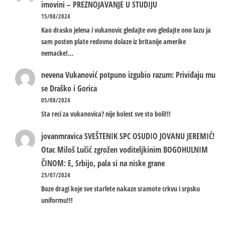
imovini – PREZNOJAVANJE U STUDIJU
15/08/2024
Kao drasko jelena i vukanovic gledajte ovo gledajte ono lazu ja
sam posten plate redovno dolaze iz britanije amerike
nemacke!…
nevena
Vukanović potpuno izgubio razum: Priviđaju mu
se Draško i Gorica
05/08/2024
Sta reci za vukanovica? nije bolest sve sto boli!!!
jovanmravica
SVEŠTENIK SPC OSUDIO JOVANU JEREMIĆ!
Otac Miloš Lučić zgrožen voditeljkinim BOGOHULNIM
ČINOM: E, Srbijo, pala si na niske grane
25/07/2024
Boze dragi koje sve starlete nakaze sramote crkvu i srpsku
uniformu!!!