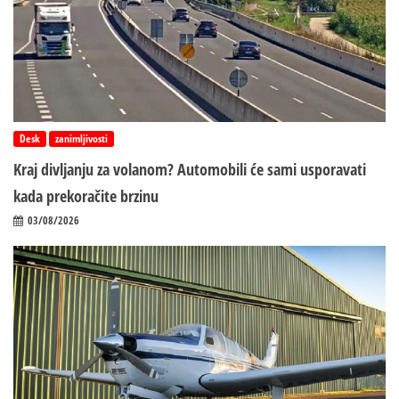
Desk
zanimljivosti
Kraj divljanju za volanom? Automobili će sami usporavati
kada prekoračite brzinu
03/08/2026