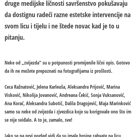
druge medijske ličnosti savršenstvo pokušavaju
da dostignu radeći razne estetske intervencije na
svom licu i tijelu i ne štede novac kad je to u
pitanju.
Neke od „zvijezda“ su u potpunosti promijenile lični opis. Gotovo
da ih ne možete prepoznati na fotografijama iz prošlosti.
Ceca Ražnatović, Jelena Karleuša, Aleksandra Prijović, Marina
Visković, Nikolija Jovanović, Andreana Čekić, Sonja Vuksanović,
Ana Korać, Aleksandra Subotić, Dalila Dragojević, Maja Marinković
samo su neke od zvijezda i zjvezdica koje su korigovale ono što im
se nije sviđalo. A to je, zamalo, sve!
Iako se na prvi pogled vidi da su imale brojne zahvate na licu,