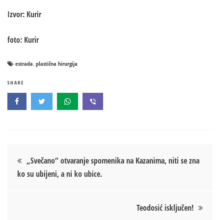
Izvor: Kurir
foto: Kurir
estrada
plastična hirurgija
,
SHARE
Кретање
„Svečano“ otvaranje spomenika na Kazanima, niti se zna
ko su ubijeni, a ni ko ubice.
чланка
Teodosić isključen!