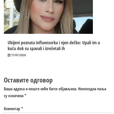
Ubijeni poznata influenserka i njen dečko: Upali im u
kuću dok su spavali i izrešetali ih
17/07/2026
Оставите одговор
Ваша адреса е-поште неће бити објављена.
Неопходна поља
су означена
*
Коментар
*