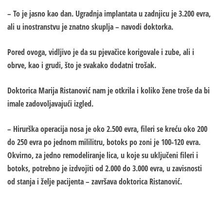
– To je jasno kao dan. Ugradnja implantata u zadnjicu je 3.200 evra,
ali u inostranstvu je znatno skuplja – navodi doktorka.
Pored ovoga, vidljivo je da su pjevačice korigovale i zube, ali i
obrve, kao i grudi, što je svakako dodatni trošak.
Doktorica Marija Ristanović nam je otkrila i koliko žene troše da bi
imale zadovoljavajući izgled.
– Hirurška operacija nosa je oko 2.500 evra, fileri se kreću oko 200
do 250 evra po jednom mililitru, botoks po zoni je 100-120 evra.
Okvirno, za jedno remodeliranje lica, u koje su uključeni fileri i
botoks, potrebno je izdvojiti od 2.000 do 3.000 evra, u zavisnosti
od stanja i želje pacijenta – završava doktorica Ristanović.