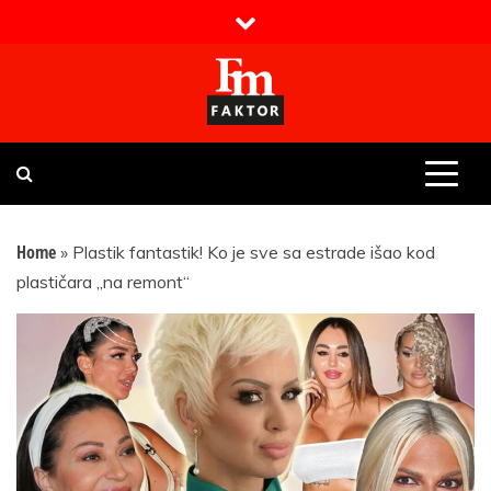
Skip
to
content
Faktor magazin
Uvijek presudan
Home
»
Plastik fantastik! Ko je sve sa estrade išao kod
plastičara „na remont“