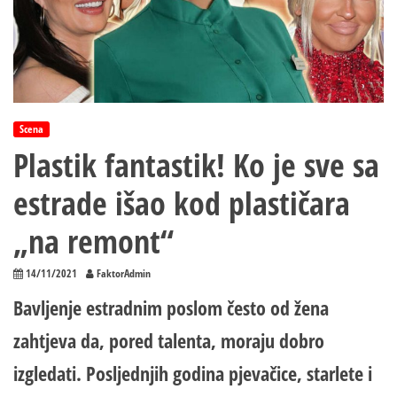
Scena
Plastik fantastik! Ko je sve sa
estrade išao kod plastičara
„na remont“
14/11/2021
FaktorAdmin
Bavljenje estradnim poslom često od žena
zahtjeva da, pored talenta, moraju dobro
izgledati. Posljednjih godina pjevačice, starlete i