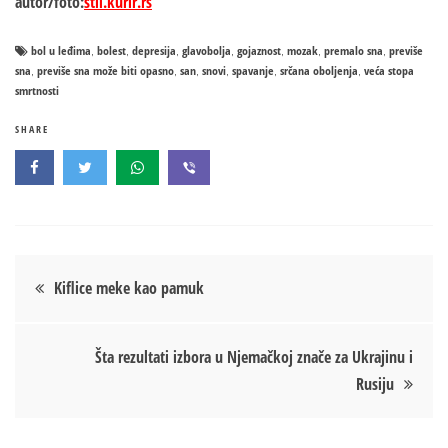
autor/foto:
stil.kurir.rs
bol u leđima
bolest
depresija
glavobolja
gojaznost
mozak
premalo sna
previše
,
,
,
,
,
,
,
sna
previše sna može biti opasno
san
snovi
spavanje
srčana oboljenja
veća stopa
,
,
,
,
,
,
smrtnosti
SHARE
Кретање
Kiflice meke kao pamuk
чланка
Šta rezultati izbora u Njemačkoj znače za Ukrajinu i
Rusiju