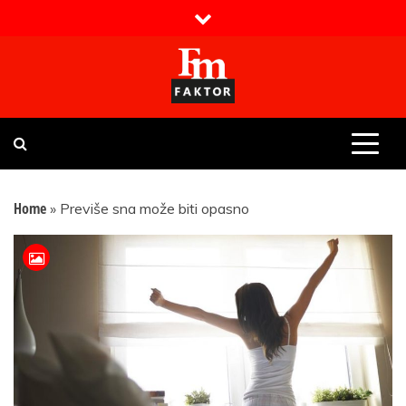
Skip
to
content
Faktor magazin
Uvijek presudan
Home
»
Previše sna može biti opasno