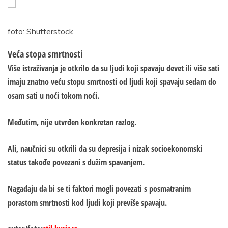
foto: Shutterstock
Veća stopa smrtnosti
Više istraživanja je otkrilo da su ljudi koji spavaju devet ili više sati
imaju znatno veću stopu smrtnosti od ljudi koji spavaju sedam do
osam sati u noći tokom noći.
Međutim, nije utvrđen konkretan razlog.
Ali, naučnici su otkrili da su depresija i nizak socioekonomski
status takođe povezani s dužim spavanjem.
Nagađaju da bi se ti faktori mogli povezati s posmatranim
porastom smrtnosti kod ljudi koji previše spavaju.