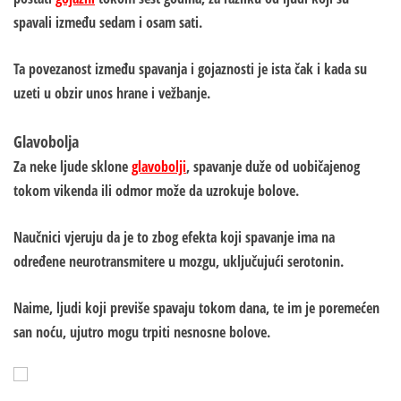
spavali između sedam i osam sati.
Ta povezanost između spavanja i gojaznosti je ista čak i kada su
uzeti u obzir unos hrane i vežbanje.
Glavobolja
Za neke ljude sklone
glavobolji
, spavanje duže od uobičajenog
tokom vikenda ili odmor može da uzrokuje bolove.
Naučnici vjeruju da je to zbog efekta koji spavanje ima na
određene neurotransmitere u mozgu, uključujući serotonin.
Naime, ljudi koji previše spavaju tokom dana, te im je poremećen
san noću, ujutro mogu trpiti nesnosne bolove.