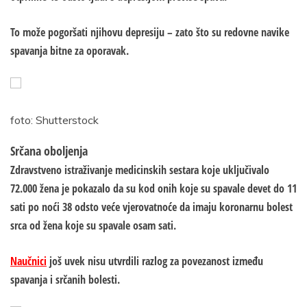
To može pogoršati njihovu depresiju – zato što su redovne navike
spavanja bitne za oporavak.
foto: Shutterstock
Srčana oboljenja
Zdravstveno istraživanje medicinskih sestara koje uključivalo
72.000 žena je pokazalo da su kod onih koje su spavale devet do 11
sati po noći 38 odsto veće vjerovatnoće da imaju koronarnu bolest
srca od žena koje su spavale osam sati.
Naučnici
još uvek nisu utvrdili razlog za povezanost između
spavanja i srčanih bolesti.