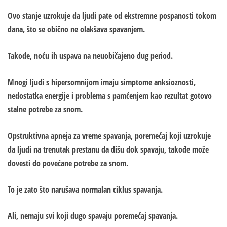
Ovo stanje uzrokuje da ljudi pate od ekstremne pospanosti tokom
dana, što se obično ne olakšava spavanjem.
Takođe, noću ih uspava na neuobičajeno dug period.
Mnogi ljudi s hipersomnijom imaju simptome anksioznosti,
nedostatka energije i problema s pamćenjem kao rezultat gotovo
stalne potrebe za snom.
Opstruktivna apneja za vreme spavanja, poremećaj koji uzrokuje
da ljudi na trenutak prestanu da dišu dok spavaju, takođe može
dovesti do povećane potrebe za snom.
To je zato što narušava normalan ciklus spavanja.
Ali, nemaju svi koji dugo spavaju poremećaj spavanja.