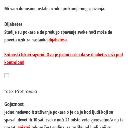
Mi vam donosimo ostale uzroke prekomjernog spavanja.
Dijabetes
Studije su pokazale da predugo spavanje svake noći može da
poveća rizik za nastanka
dijabetesa
.
Britanski lekari sigurni: Ovo je jedini način da se dijabetes drži pod
kontrolom!
foto: Profimedia
Gojaznost
Jedno nedavno istraživanje pokazalo je da je kod ljudi koji su
spavali devet ili 10 sati svake noći 21 odsto veća vjerovatnoća da će
postati
gojazni
tokom šest godina, za razliku od ljudi koji su