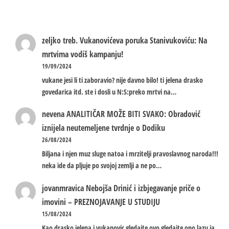
zeljko treb.
Vukanovićeva poruka Stanivukoviću: Na
mrtvima vodiš kampanju!
19/09/2024
vukane jesi li ti zaboravio? nije davno bilo! ti jelena drasko
govedarica itd. ste i dosli u N:S:preko mrtvi na…
nevena
ANALITIČAR MOŽE BITI SVAKO: Obradović
iznijela neutemeljene tvrdnje o Dodiku
26/08/2024
Biljana i njen muz sluge natoa i mrzitelji pravoslavnog naroda!!!
neka ide da pljuje po svojoj zemlji a ne po…
jovanmravica
Nebojša Drinić i izbjegavanje priče o
imovini – PREZNOJAVANJE U STUDIJU
15/08/2024
Kao drasko jelena i vukanovic gledajte ovo gledajte ono lazu ja