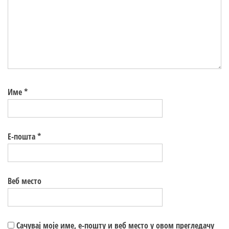
Име
*
Е-пошта
*
Веб место
Сачувај моје име, е-пошту и веб место у овом прегледачу