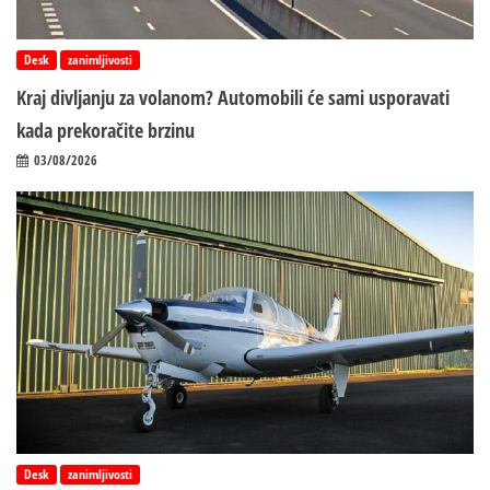
Desk
zanimljivosti
Kraj divljanju za volanom? Automobili će sami usporavati
kada prekoračite brzinu
03/08/2026
Desk
zanimljivosti