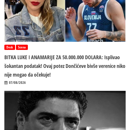
Desk
Scena
BITKA LUKE I ANAMARIJE ZA 50.000.000 DOLARA: Isplivao
šokantan podatak! Ovaj potez Dončićeve bivše verenice niko
nije mogao da očekuje!
07/08/2026