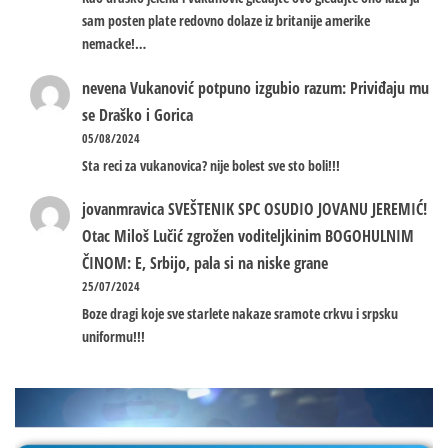
sam posten plate redovno dolaze iz britanije amerike
nemacke!…
nevena
Vukanović potpuno izgubio razum: Priviđaju mu
se Draško i Gorica
05/08/2024
Sta reci za vukanovica? nije bolest sve sto boli!!!
jovanmravica
SVEŠTENIK SPC OSUDIO JOVANU JEREMIĆ!
Otac Miloš Lučić zgrožen voditeljkinim BOGOHULNIM
ČINOM: E, Srbijo, pala si na niske grane
25/07/2024
Boze dragi koje sve starlete nakaze sramote crkvu i srpsku
uniformu!!!