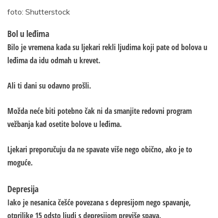
foto: Shutterstock
Bol u leđima
Bilo je vremena kada su ljekari rekli ljudima koji pate od bolova u
leđima da idu odmah u krevet.
Ali ti dani su odavno prošli.
Možda neće biti potebno čak ni da smanjite redovni program
vežbanja kad osetite bolove u leđima.
Ljekari preporučuju da ne spavate više nego obično, ako je to
moguće.
Depresija
Iako je nesanica češće povezana s depresijom nego spavanje,
otprilike 15 odsto ljudi s depresijom previše spava.