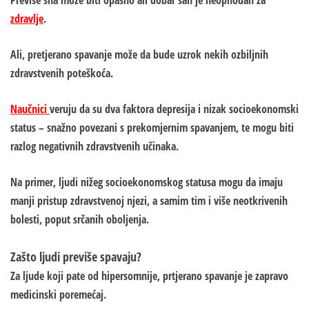
Previše sna može biti opasno ali dobar san je neophodan za
zdravlje
.
Ali, pretjerano spavanje može da bude uzrok nekih ozbiljnih
zdravstvenih poteškoća.
Naučnici
veruju da su dva faktora depresija i nizak socioekonomski
status – snažno povezani s prekomjernim spavanjem, te mogu biti
razlog negativnih zdravstvenih učinaka.
Na primer, ljudi nižeg socioekonomskog statusa mogu da imaju
manji pristup zdravstvenoj njezi, a samim tim i više neotkrivenih
bolesti, poput srčanih oboljenja.
Zašto ljudi previše spavaju?
Za ljude koji pate od hipersomnije, prtjerano spavanje je zapravo
medicinski poremećaj.