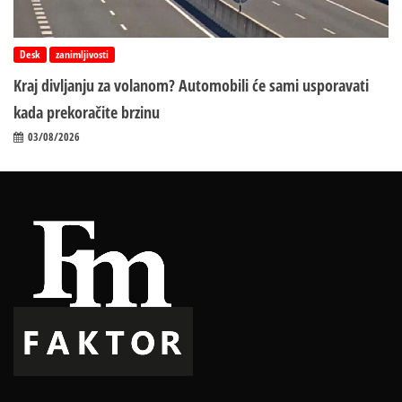
Desk
zanimljivosti
Kraj divljanju za volanom? Automobili će sami usporavati
kada prekoračite brzinu
03/08/2026