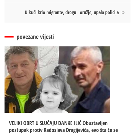
чланка
U kući krio migrante, drogu i oružje, upala policija
povezane vijesti
VELIKI OBRT U SLUČAJU DANKE ILIĆ Obustavljen
postupak protiv Radoslava Dragijevića, evo šta će se