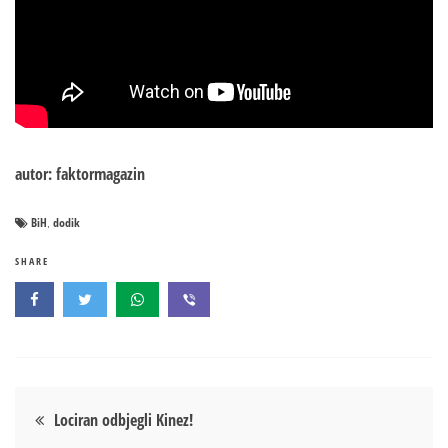
autor: faktormagazin
BiH
dodik
,
SHARE
Кретање
Lociran odbjegli Kinez!