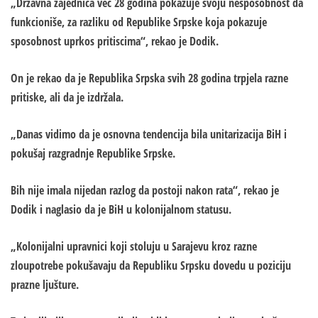
„Državna zajednica već 28 godina pokazuje svoju nesposobnost da
funkcioniše, za razliku od Republike Srpske koja pokazuje
sposobnost uprkos pritiscima“, rekao je Dodik.
On je rekao da je Republika Srpska svih 28 godina trpjela razne
pritiske, ali da je izdržala.
„Danas vidimo da je osnovna tendencija bila unitarizacija BiH i
pokušaj razgradnje Republike Srpske.
Bih nije imala nijedan razlog da postoji nakon rata“, rekao je
Dodik i naglasio da je BiH u kolonijalnom statusu.
„Kolonijalni upravnici koji stoluju u Sarajevu kroz razne
zloupotrebe pokušavaju da Republiku Srpsku dovedu u poziciju
prazne ljušture.