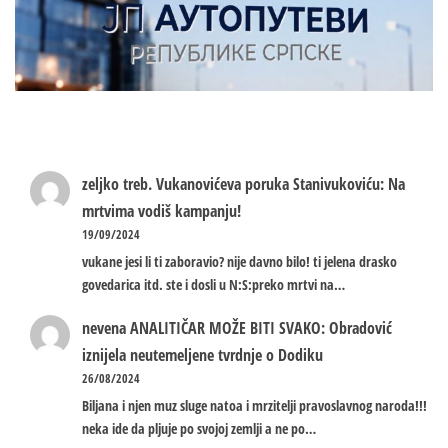
zeljko treb.
Vukanovićeva poruka Stanivukoviću: Na
mrtvima vodiš kampanju!
19/09/2024
vukane jesi li ti zaboravio? nije davno bilo! ti jelena drasko
govedarica itd. ste i dosli u N:S:preko mrtvi na…
nevena
ANALITIČAR MOŽE BITI SVAKO: Obradović
iznijela neutemeljene tvrdnje o Dodiku
26/08/2024
Biljana i njen muz sluge natoa i mrzitelji pravoslavnog naroda!!!
neka ide da pljuje po svojoj zemlji a ne po…