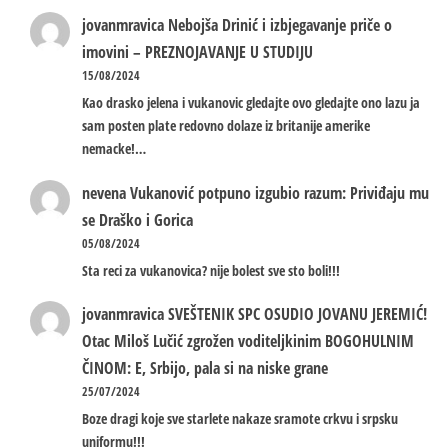
jovanmravica
Nebojša Drinić i izbjegavanje priče o
imovini – PREZNOJAVANJE U STUDIJU
15/08/2024
Kao drasko jelena i vukanovic gledajte ovo gledajte ono lazu ja
sam posten plate redovno dolaze iz britanije amerike
nemacke!…
nevena
Vukanović potpuno izgubio razum: Priviđaju mu
se Draško i Gorica
05/08/2024
Sta reci za vukanovica? nije bolest sve sto boli!!!
jovanmravica
SVEŠTENIK SPC OSUDIO JOVANU JEREMIĆ!
Otac Miloš Lučić zgrožen voditeljkinim BOGOHULNIM
ČINOM: E, Srbijo, pala si na niske grane
25/07/2024
Boze dragi koje sve starlete nakaze sramote crkvu i srpsku
uniformu!!!