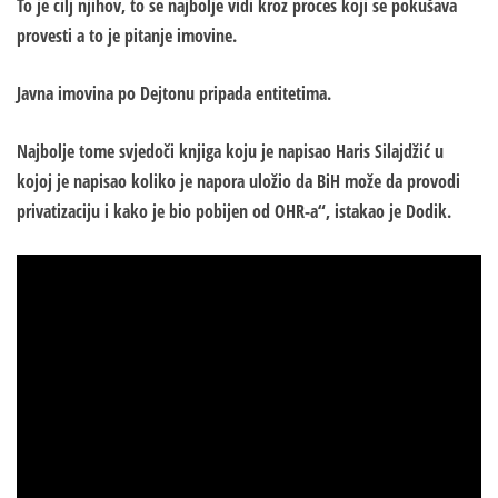
To je cilj njihov, to se najbolje vidi kroz proces koji se pokušava
provesti a to je pitanje imovine.
Javna imovina po Dejtonu pripada entitetima.
Najbolje tome svjedoči knjiga koju je napisao Haris Silajdžić u
kojoj je napisao koliko je napora uložio da BiH može da provodi
privatizaciju i kako je bio pobijen od OHR-a“, istakao je Dodik.