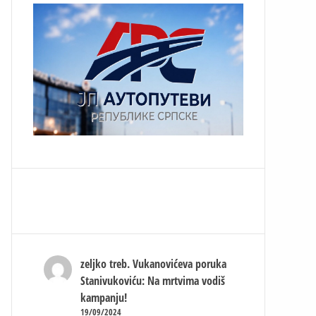
zeljko treb.
Vukanovićeva poruka
Stanivukoviću: Na mrtvima vodiš
kampanju!
19/09/2024