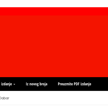
 izdanje
Iz novog broja
Preuzmite PDF izdanje
 Dabar