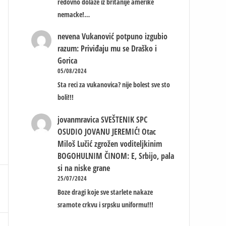
redovno dolaze iz britanije amerike
nemacke!…
nevena
Vukanović potpuno izgubio
razum: Priviđaju mu se Draško i
Gorica
05/08/2024
Sta reci za vukanovica? nije bolest sve sto
boli!!!
jovanmravica
SVEŠTENIK SPC
OSUDIO JOVANU JEREMIĆ! Otac
Miloš Lučić zgrožen voditeljkinim
BOGOHULNIM ČINOM: E, Srbijo, pala
si na niske grane
25/07/2024
Boze dragi koje sve starlete nakaze
sramote crkvu i srpsku uniformu!!!