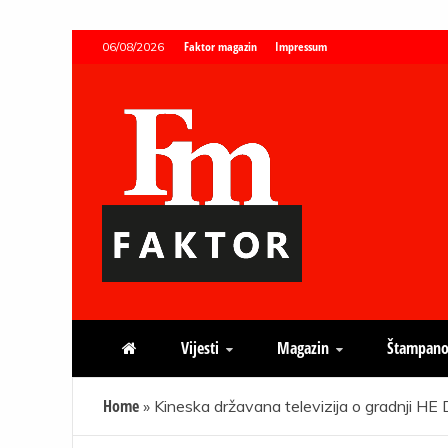
Skip
Faktor magazin
Impressum
06/08/2026
to
content
Faktor magazin
Uvijek presudan
Vijesti
Magazin
Štampano
Home
»
Kineska državana televizija o gradnji HE