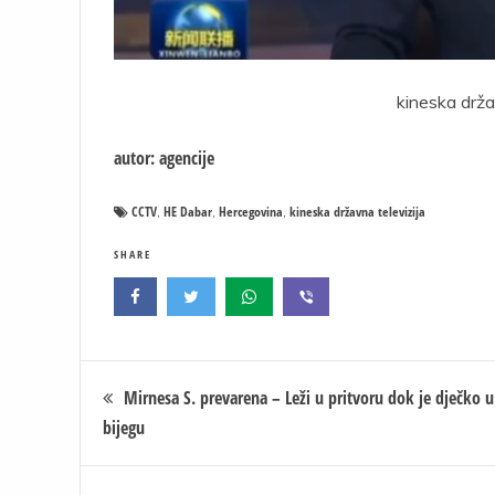
kineska drža
autor: agencije
CCTV
HE Dabar
Hercegovina
kineska državna televizija
,
,
,
SHARE
Кретање
Mirnesa S. prevarena – Leži u pritvoru dok je dječko u
bijegu
чланка