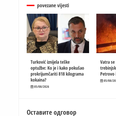
povezane vijesti
Turković iznijela teške
Vatra se 
optužbe: Ko je i kako pokušao
trebinjsk
prokrijumčariti 818 kilograma
Petrovo 
kokaina?
05/08/20
05/08/2026
Оставите одговор