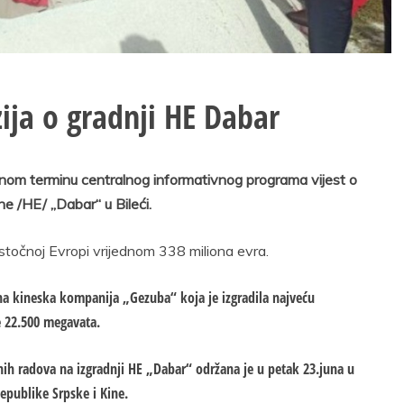
ija o gradnji HE Dabar
rnom terminu centralnog informativnog programa vijest o
e /HE/ „Dabar“ u Bileći.
stočnoj Evropi vrijednom 338 miliona evra.
na kineska kompanija „Gezuba“ koja je izgradila najveću
ge 22.500 megavata.
ih radova na izgradnji HE „Dabar“ održana je u petak 23.juna u
Republike Srpske i Kine.