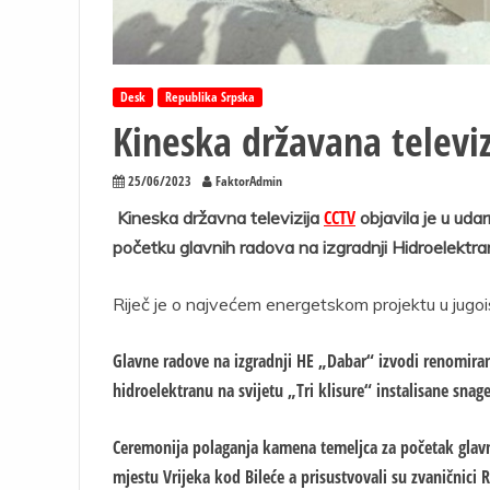
Desk
Republika Srpska
Kineska državana televiz
25/06/2023
FaktorAdmin
CCTV
Kineska državna televizija
objavila je u uda
početku glavnih radova na izgradnji Hidroelektran
Riječ je o najvećem energetskom projektu u jugoi
Glavne radove na izgradnji HE „Dabar“ izvodi renomira
hidroelektranu na svijetu „Tri klisure“ instalisane sna
Ceremonija polaganja kamena temeljca za početak glavn
mjestu Vrijeka kod Bileće a prisustvovali su zvaničnici 