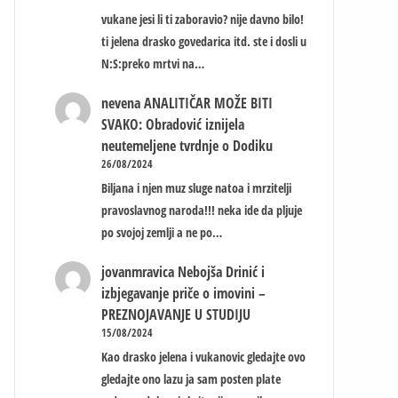
vukane jesi li ti zaboravio? nije davno bilo!
ti jelena drasko govedarica itd. ste i dosli u
N:S:preko mrtvi na…
nevena
ANALITIČAR MOŽE BITI
SVAKO: Obradović iznijela
neutemeljene tvrdnje o Dodiku
26/08/2024
Biljana i njen muz sluge natoa i mrzitelji
pravoslavnog naroda!!! neka ide da pljuje
po svojoj zemlji a ne po…
jovanmravica
Nebojša Drinić i
izbjegavanje priče o imovini –
PREZNOJAVANJE U STUDIJU
15/08/2024
Kao drasko jelena i vukanovic gledajte ovo
gledajte ono lazu ja sam posten plate