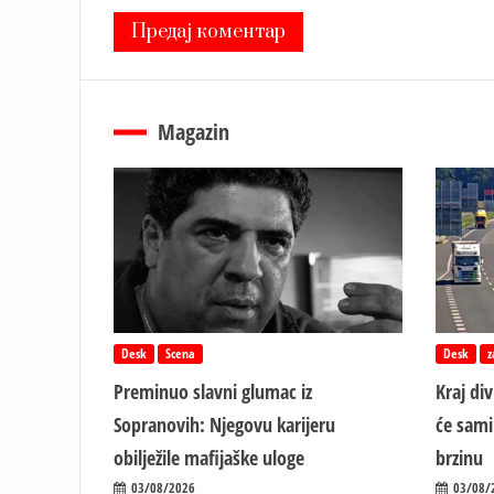
Magazin
Desk
Scena
Desk
z
Preminuo slavni glumac iz
Kraj di
Sopranovih: Njegovu karijeru
će sami
obilježile mafijaške uloge
brzinu
03/08/2026
03/08/