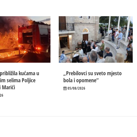
približila kućama u
„Prebilovci su sveto mjesto
im selima Poljice
bola i opomene“
i Marići
05/08/2026
26