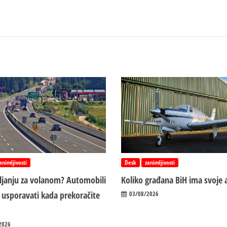
animljivosti
Desk
zanimljivosti
vljanju za volanom? Automobili
Koliko građana BiH ima svoje 
 usporavati kada prekoračite
03/08/2026
2026