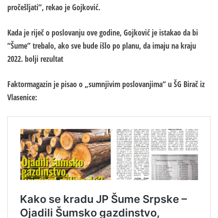
pročešljati”, rekao je Gojković.
Kada je riječ o poslovanju ove godine, Gojković je istakao da bi
“Šume” trebalo, ako sve bude išlo po planu, da imaju na kraju
2022. bolji rezultat
Faktormagazin je pisao o „sumnjivim poslovanjima“ u ŠG Birač iz
Vlasenice: