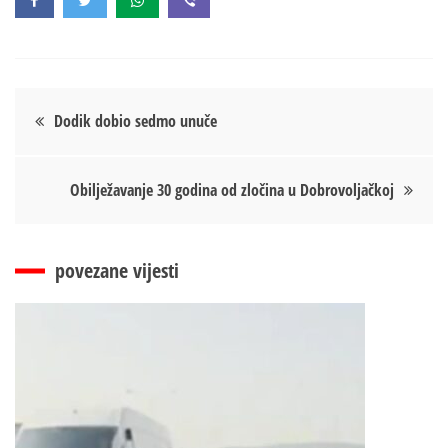
Кретање
Dodik dobio sedmo unuče
чланка
Obilježavanje 30 godina od zločina u Dobrovoljačkoj
povezane vijesti