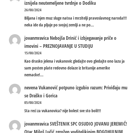
iznijela neutemeljene tvrdnje o Dodiku
26/08/2024
Biljana i njen muz sluge natoa i mrzitelji pravoslavnog naroda!!!
neka ide da pljuje po svojoj zemlji a ne po…
jovanmravica
Nebojša Drinić i izbjegavanje priče o
imovini – PREZNOJAVANJE U STUDIJU
15/08/2024
Kao drasko jelena i vukanovic gledajte ovo gledajte ono lazu ja
sam posten plate redovno dolaze iz britanije amerike
nemacke!…
nevena
Vukanović potpuno izgubio razum: Priviđaju mu
se Draško i Gorica
05/08/2024
Sta reci za vukanovica? nije bolest sve sto boli!!!
jovanmravica
SVEŠTENIK SPC OSUDIO JOVANU JEREMIĆ!
Otac Miloš Lučić zgrožen voditeljkinim BOGOHULNIM