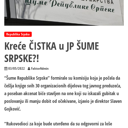
Republika Srpska
Kreće ČISTKA u JP ŠUME
SRPSKE?!
03/05/2022
FaktorAdmin
“Šume Republike Srpske” formirale su komisiju koja je počela da
češlja knjige svih 30 organizacionih dijelova tog javnog preduzeća,
a poseban akcenat biće stavljen na one koji su iskazali gubitak u
poslovanju ili manju dobit od očekivane, izjavio je direktor Slaven
Gojković.
“Rukovodioci za koje bude utvrđeno da su odgovorni za loše