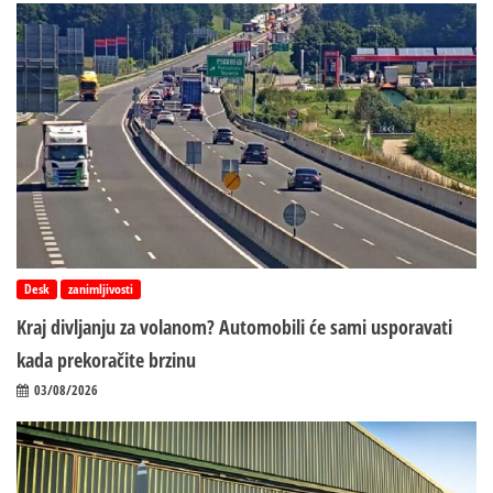
Desk
zanimljivosti
Kraj divljanju za volanom? Automobili će sami usporavati
kada prekoračite brzinu
03/08/2026