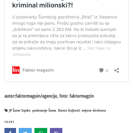
autor:faktormaguin/agencije, foto: faktormagzin
JP Šume Srpske
poslovanje Šuma
Slaven Gojković
smjene direktora
,
,
,
SHARE