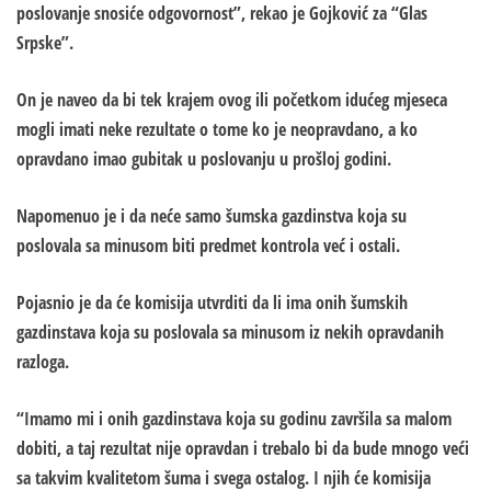
poslovanje snosiće odgovornost”, rekao je Gojković za “Glas
Srpske”.
On je naveo da bi tek krajem ovog ili početkom idućeg mjeseca
mogli imati neke rezultate o tome ko je neopravdano, a ko
opravdano imao gubitak u poslovanju u prošloj godini.
Napomenuo je i da neće samo šumska gazdinstva koja su
poslovala sa minusom biti predmet kontrola već i ostali.
Pojasnio je da će komisija utvrditi da li ima onih šumskih
gazdinstava koja su poslovala sa minusom iz nekih opravdanih
razloga.
“Imamo mi i onih gazdinstava koja su godinu završila sa malom
dobiti, a taj rezultat nije opravdan i trebalo bi da bude mnogo veći
sa takvim kvalitetom šuma i svega ostalog. I njih će komisija