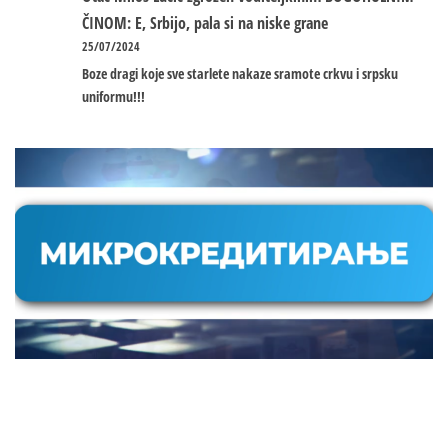
ČINOM: E, Srbijo, pala si na niske grane
25/07/2024
Boze dragi koje sve starlete nakaze sramote crkvu i srpsku
uniformu!!!