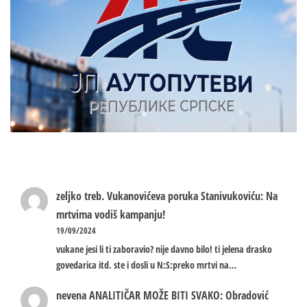
zeljko treb.
Vukanovićeva poruka Stanivukoviću: Na
mrtvima vodiš kampanju!
19/09/2024
vukane jesi li ti zaboravio? nije davno bilo! ti jelena drasko
govedarica itd. ste i dosli u N:S:preko mrtvi na…
nevena
ANALITIČAR MOŽE BITI SVAKO: Obradović