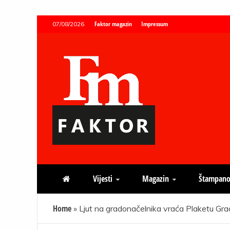
Skip
Faktor magazin
Impressum
07/08/2026
to
content
Faktor magazin
Uvijek presudan
Vijesti
Magazin
Štampano
Home
»
Ljut na gradonačelnika vraća Plaketu Gra