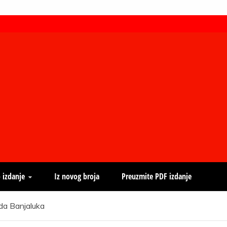
 izdanje
Iz novog broja
Preuzmite PDF izdanje
da Banjaluka