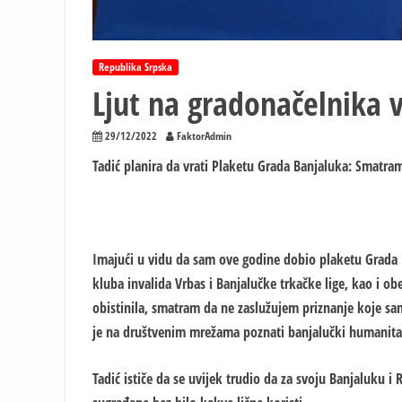
Republika Srpska
Ljut na gradonačelnika 
29/12/2022
FaktorAdmin
Tadić planira da vrati Plaketu Grada Banjaluka: Smatra
Imajući u vidu da sam ove godine dobio plaketu Grada 
kluba invalida Vrbas i Banjalučke trkačke lige, kao i o
obistinila, smatram da ne zaslužujem priznanje koje sa
je na društvenim mrežama poznati banjalučki humanita
Tadić ističe da se uvijek trudio da za svoju Banjaluku i 