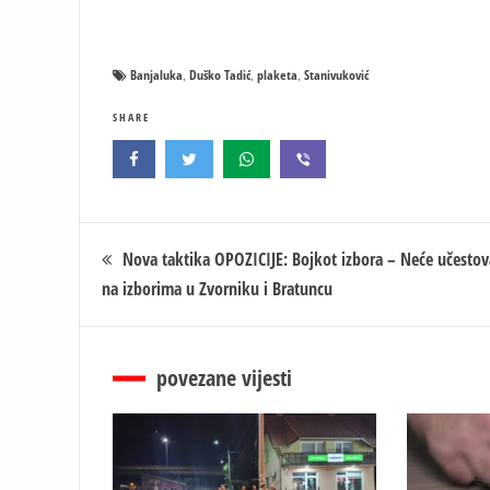
Banjaluka
Duško Tadić
plaketa
Stanivuković
,
,
,
SHARE
Кретање
Nova taktika OPOZICIJE: Bojkot izbora – Neće učestov
na izborima u Zvorniku i Bratuncu
чланка
povezane vijesti