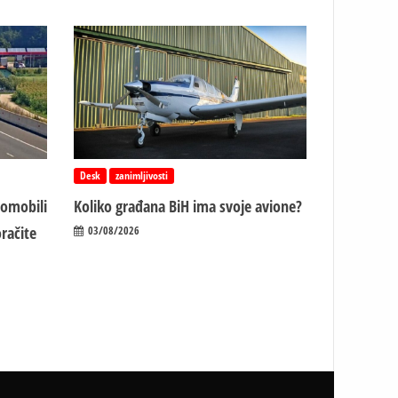
Desk
zanimljivosti
tomobili
Koliko građana BiH ima svoje avione?
račite
03/08/2026