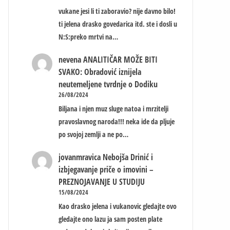
vukane jesi li ti zaboravio? nije davno bilo!
ti jelena drasko govedarica itd. ste i dosli u
N:S:preko mrtvi na…
nevena
ANALITIČAR MOŽE BITI
SVAKO: Obradović iznijela
neutemeljene tvrdnje o Dodiku
26/08/2024
Biljana i njen muz sluge natoa i mrzitelji
pravoslavnog naroda!!! neka ide da pljuje
po svojoj zemlji a ne po…
jovanmravica
Nebojša Drinić i
izbjegavanje priče o imovini –
PREZNOJAVANJE U STUDIJU
15/08/2024
Kao drasko jelena i vukanovic gledajte ovo
gledajte ono lazu ja sam posten plate