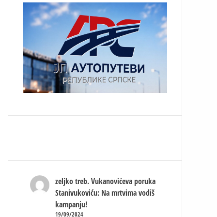
zeljko treb.
Vukanovićeva poruka
Stanivukoviću: Na mrtvima vodiš
kampanju!
19/09/2024