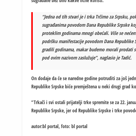
sugrađane bez bilo kakve lične koristi.
“Jedna od tih stvari je i trka Trčimo za Srpsku, p
sugrađanima povodom Dana Republike Srpske koja 
proteklim godinama mnogi obećali. Više se nećemo
podršku manifestacije povodom Dana Republike Sr
gradili godinama, makar budemo morali prodati s
pod ovim nazivom zaslužuje”, naglasio je Tadić.
On dodaje da će se naredne godine potruditi za još je
Republike Srpske biće premještena u neki drugi grad koj
“Trkači i svi ostali prijatelji trke spremite se za 22. j
Republike Srpske, jer od Republike Srpske i trke povo
autor:bl portal, foto: bl portal