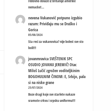
redovno dolaze iz britanije amerike
nemacke!…
nevena
Vukanović potpuno izgubio
razum: Priviđaju mu se Draško i
Gorica
05/08/2024
Sta reci za vukanovica? nije bolest sve sto
boli!!!
jovanmravica
SVEŠTENIK SPC
OSUDIO JOVANU JEREMIĆ! Otac
Miloš Lučić zgrožen voditeljkinim
BOGOHULNIM ČINOM: E, Srbijo, pala
si na niske grane
25/07/2024
Boze dragi koje sve starlete nakaze
sramote crkvu i srpsku uniformu!!!