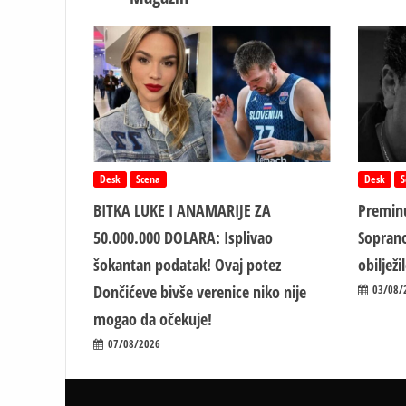
Desk
Scena
Desk
S
BITKA LUKE I ANAMARIJE ZA
Preminu
50.000.000 DOLARA: Isplivao
Soprano
šokantan podatak! Ovaj potez
obiljež
Dončićeve bivše verenice niko nije
03/08/
mogao da očekuje!
07/08/2026