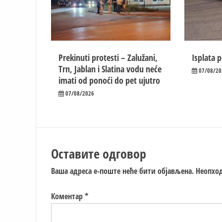
Prekinuti protesti – Zalužani,
Isplata p
Trn, Jablan i Slatina vodu neće
07/08/20
imati od ponoći do pet ujutro
07/08/2026
Оставите одговор
Ваша адреса е-поште неће бити објављена.
Неопход
Коментар
*