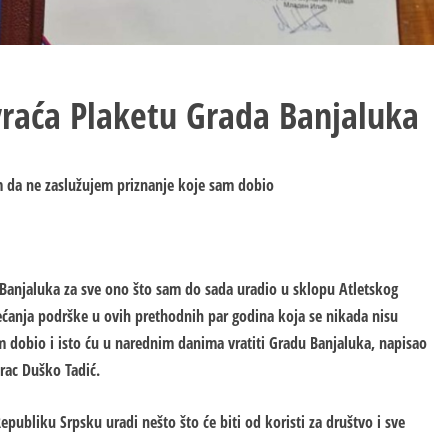
vraća Plaketu Grada Banjaluka
m da ne zaslužujem priznanje koje sam dobio
Banjaluka za sve ono što sam do sada uradio u sklopu Atletskog
bećanja podrške u ovih prethodnih par godina koja se nikada nisu
m dobio i isto ću u narednim danima vratiti Gradu Banjaluka, napisao
rac Duško Tadić.
Republiku Srpsku uradi nešto što će biti od koristi za društvo i sve