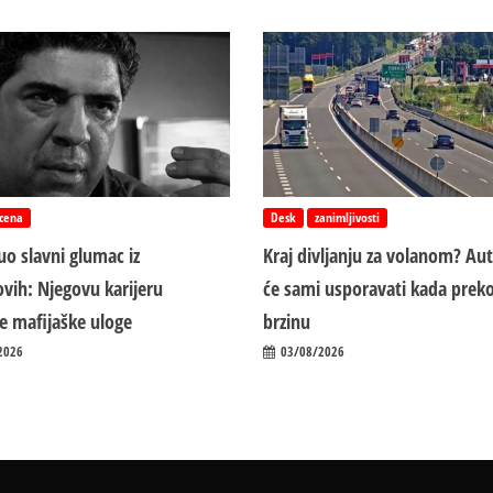
cena
Desk
zanimljivosti
o slavni glumac iz
Kraj divljanju za volanom? Au
vih: Njegovu karijeru
će sami usporavati kada preko
ile mafijaške uloge
brzinu
2026
03/08/2026