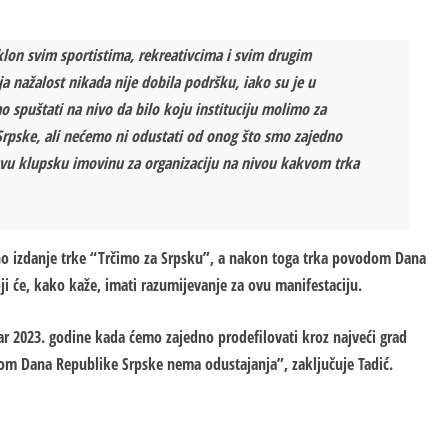
oklon svim sportistima, rekreativcima i svim drugim
nažalost nikada nije dobila podršku, iako su je u
 spuštati na nivo da bilo koju instituciju molimo za
pske, ali nećemo ni odustati od onog što smo zajedno
vu klupsku imovinu za organizaciju na nivou kakvom trka
dno izdanje trke “Trčimo za Srpsku”, a nakon toga trka povodom Dana
i će, kako kaže, imati razumijevanje za ovu manifestaciju.
anuar 2023. godine kada ćemo zajedno prodefilovati kroz najveći grad
dom Dana Republike Srpske nema odustajanja”, zaključuje Tadić.