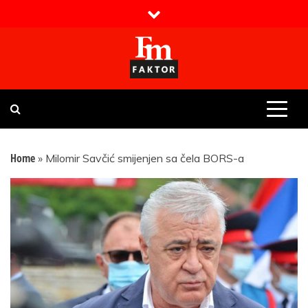
Skip
to
content
Faktor magazin
Uvijek presudan
Home
»
Milomir Savčić smijenjen sa čela BORS-a