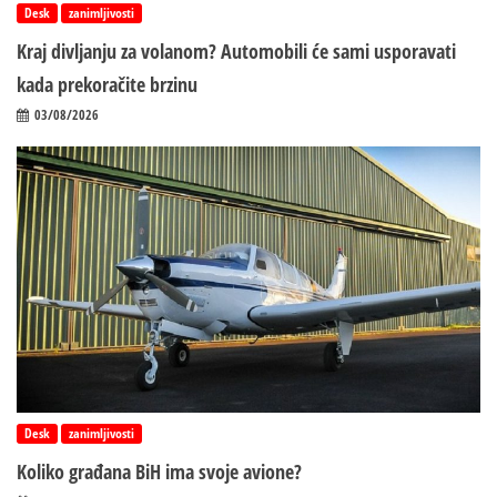
Desk
zanimljivosti
Kraj divljanju za volanom? Automobili će sami usporavati
kada prekoračite brzinu
03/08/2026
Desk
zanimljivosti
Koliko građana BiH ima svoje avione?