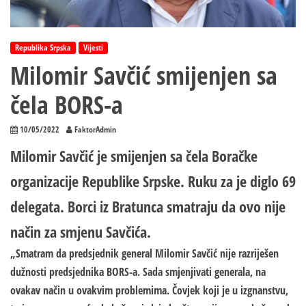
Republika Srpska
Vijesti
Milomir Savčić smijenjen sa
čela BORS-a
10/05/2022
FaktorAdmin
Milomir Savčić je smijenjen sa čela Boračke
organizacije Republike Srpske. Ruku za je diglo 69
delegata. Borci iz Bratunca smatraju da ovo nije
način za smjenu Savčića.
„Smatram da predsjednik general Milomir Savčić nije razriješen
dužnosti predsjednika BORS-a. Sada smjenjivati generala, na
ovakav način u ovakvim problemima. Čovjek koji je u izgnanstvu,