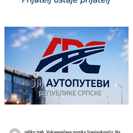
zeljko treb.
Vukanovićeva poruka Stanivukoviću: Na