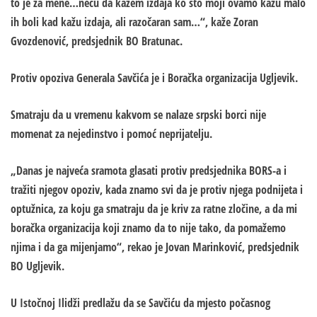
to je za mene…neću da kažem izdaja ko što moji ovamo kažu malo
ih boli kad kažu izdaja, ali razočaran sam…“, kaže Zoran
Gvozdenović, predsjednik BO Bratunac.
Protiv opoziva Generala Savčića je i Boračka organizacija Ugljevik.
Smatraju da u vremenu kakvom se nalaze srpski borci nije
momenat za nejedinstvo i pomoć neprijatelju.
„Danas je najveća sramota glasati protiv predsjednika BORS-a i
tražiti njegov opoziv, kada znamo svi da je protiv njega podnijeta i
optužnica, za koju ga smatraju da je kriv za ratne zločine, a da mi
boračka organizacija koji znamo da to nije tako, da pomažemo
njima i da ga mijenjamo“, rekao je Jovan Marinković, predsjednik
BO Ugljevik.
U Istočnoj Ilidži predlažu da se Savčiću da mjesto počasnog