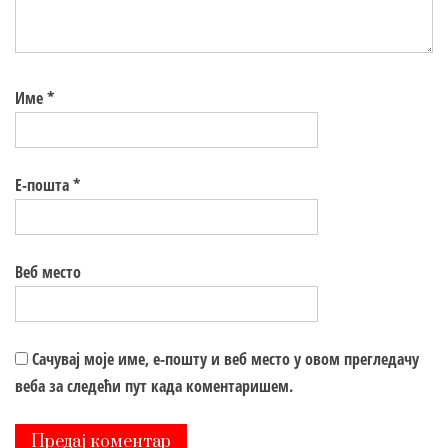
Име
*
Е-пошта
*
Веб место
Сачувај моје име, е-пошту и веб место у овом прегледачу
веба за следећи пут када коментаришем.