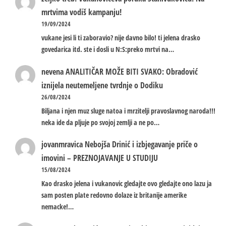
mrtvima vodiš kampanju!
19/09/2024
vukane jesi li ti zaboravio? nije davno bilo! ti jelena drasko
govedarica itd. ste i dosli u N:S:preko mrtvi na…
nevena
ANALITIČAR MOŽE BITI SVAKO: Obradović
iznijela neutemeljene tvrdnje o Dodiku
26/08/2024
Biljana i njen muz sluge natoa i mrzitelji pravoslavnog naroda!!!
neka ide da pljuje po svojoj zemlji a ne po…
jovanmravica
Nebojša Drinić i izbjegavanje priče o
imovini – PREZNOJAVANJE U STUDIJU
15/08/2024
Kao drasko jelena i vukanovic gledajte ovo gledajte ono lazu ja
sam posten plate redovno dolaze iz britanije amerike
nemacke!…