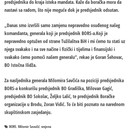
predsjednika do kraja isteka mandata. Kaže da boračka mora da
nastavi sa radom, što nije moguće dok je predsjednik odsutan.
„Danas smo izvršili samo zamjenu nepravedno osuđenog našeg
komandanta, generala koji je predsjednik BORS-a.Koji je
nepravedno optužen od strane Tužilaštva BiH i mi ćemo tu stati uz
njega svakako i na sve načine i fizički i tijelima i finansijski i
svakako ćemo pomoći našem generalu“, rekao je Goran Šehovac,
BO Istočna Ilidža.
Za nasljednika generala Milomira Savčića na poziciji predsjednika
BORS-a konkurišu predsjednik BO Gradiška, Milovan Gagić,
predsjednik BO Sokolac, Željko Lalić, te predsjednik Boračke
organizacije u Brodu, Zoran Vidić. To će biti poznato na narednom
skupštinskom zasjedanju.
BORS
Milomir Savučić
smjena
,
,