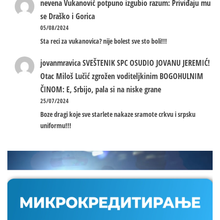
nevena
Vukanović potpuno izgubio razum: Priviđaju mu
se Draško i Gorica
05/08/2024
Sta reci za vukanovica? nije bolest sve sto boli!!!
jovanmravica
SVEŠTENIK SPC OSUDIO JOVANU JEREMIĆ!
Otac Miloš Lučić zgrožen voditeljkinim BOGOHULNIM
ČINOM: E, Srbijo, pala si na niske grane
25/07/2024
Boze dragi koje sve starlete nakaze sramote crkvu i srpsku
uniformu!!!