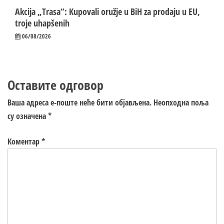
Akcija „Trasa“: Kupovali oružje u BiH za prodaju u EU,
troje uhapšenih
06/08/2026
Оставите одговор
Ваша адреса е-поште неће бити објављена.
Неопходна поља
су означена
*
Коментар
*