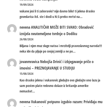
19/09/2024
vukane jesi li ti zaboravio? nije davno bilo! ti jelena drasko
govedarica itd. ste i dosli u N:S:preko mrtvi na…
nevena
ANALITIČAR MOŽE BITI SVAKO: Obradović
iznijela neutemeljene tvrdnje o Dodiku
26/08/2024
Biljana i njen muz sluge natoa i mrzitelji pravoslavnog naroda!!!
neka ide da pljuje po svojoj zemlji a ne po…
jovanmravica
Nebojša Drinić i izbjegavanje priče o
imovini – PREZNOJAVANJE U STUDIJU
15/08/2024
Kao drasko jelena i vukanovic gledajte ovo gledajte ono lazu ja
sam posten plate redovno dolaze iz britanije amerike
nemacke!…
nevena
Vukanović potpuno izgubio razum: Priviđaju mu