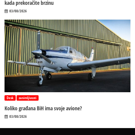
kada prekoračite brzinu
03/08/2026
Desk
zanimljivosti
Koliko građana BiH ima svoje avione?
03/08/2026