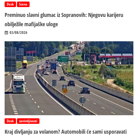
Desk
Scena
Preminuo slavni glumac iz Sopranovih: Njegovu karijeru
obilježile mafijaške uloge
03/08/2026
Desk
zanimljivosti
Kraj divljanju za volanom? Automobili će sami usporavati