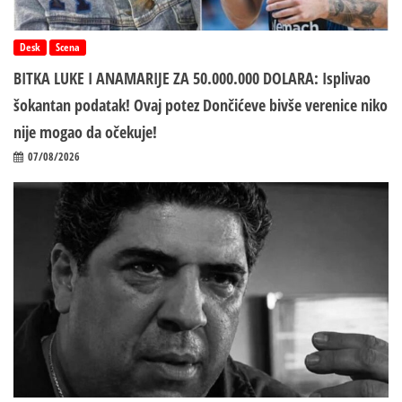
Desk
Scena
BITKA LUKE I ANAMARIJE ZA 50.000.000 DOLARA: Isplivao
šokantan podatak! Ovaj potez Dončićeve bivše verenice niko
nije mogao da očekuje!
07/08/2026