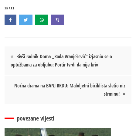
SHARE
Кретање
Bivši radnik Doma „Rada Vranješević“ izjasnio se o
optužbama za obljubu: Portir tvrdi da nije kriv
чланка
Noćna drama na BANJ BRDU: Maloljetni biciklista sletio niz
strminu!
povezane vijesti