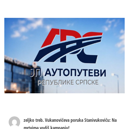
zeljko treb.
Vukanovićeva poruka Stanivukoviću: Na
mrtvima vodiš kampanju!