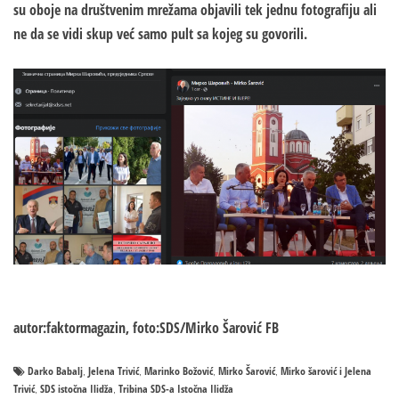
su oboje na društvenim mrežama objavili tek jednu fotografiju ali
ne da se vidi skup već samo pult sa kojeg su govorili.
autor:faktormagazin, foto:SDS/Mirko Šarović FB
Darko Babalj
Jelena Trivić
Marinko Božović
Mirko Šarović
Mirko šarović i Jelena
,
,
,
,
Trivić
SDS istočna Ilidža
Tribina SDS-a Istočna Ilidža
,
,