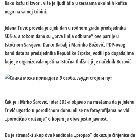
Kako kažu ti izvori, više je ljudi bilo u terasama okolniih kafića
nego na samoj tribini.
Jelena Trivić provela je cijeli dan u rodnom gradu predsjednika
SDS-a, a tokom dana su „prva linija odbrane“ ove partije u
Istočnom Sarajevu, Darko Babalj i Marinko Božović, PDP-ovog
kandidata za predsjednika Republike Srpske, vodili po događajima
koje je organizovala opština Istočna Ilidža čiji je načelnik Božović.
Čak je i Mirko Šarović, lider SDS-a objavio na mrežama da je Jelenu
Trivić ugostio u porodičnom domu ali se na fotografijama ne vidi
„porodično druženje“ o kojem je obavijestio javnost.
Da je stranački skup dva kandidata „propao“ dokazuje činjenica da