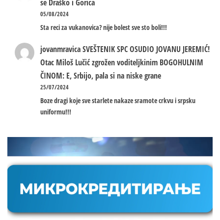
se Draško i Gorica
05/08/2024
Sta reci za vukanovica? nije bolest sve sto boli!!!
jovanmravica
SVEŠTENIK SPC OSUDIO JOVANU JEREMIĆ!
Otac Miloš Lučić zgrožen voditeljkinim BOGOHULNIM
ČINOM: E, Srbijo, pala si na niske grane
25/07/2024
Boze dragi koje sve starlete nakaze sramote crkvu i srpsku
uniformu!!!