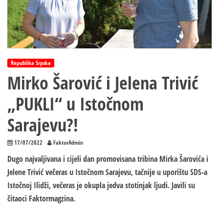
Republika Srpska
Mirko Šarović i Jelena Trivić
„PUKLI“ u Istočnom
Sarajevu?!
17/07/2022
FaktorAdmin
Dugo najvaljivana i cijeli dan promovisana tribina Mirka Šarovića i
Jelene Trivić večeras u Istočnom Sarajevu, tačnije u uporištu SDS-a
Istočnoj Ilidži, večeras je okupla jedva stotinjak ljudi. Javili su
čitaoci Faktormagzina.