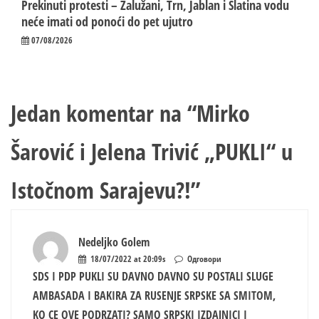
Prekinuti protesti – Zalužani, Trn, Jablan i Slatina vodu
neće imati od ponoći do pet ujutro
07/08/2026
Jedan komentar na “
Mirko
Šarović i Jelena Trivić „PUKLI“ u
Istočnom Sarajevu?!
”
Nedeljko Golem
18/07/2022 at 20:09s
Одговори
SDS I PDP PUKLI SU DAVNO DAVNO SU POSTALI SLUGE
AMBASADA I BAKIRA ZA RUSENJE SRPSKE SA SMITOM,
KO CE OVE PODRZATI? SAMO SRPSKI IZDAJNICI I