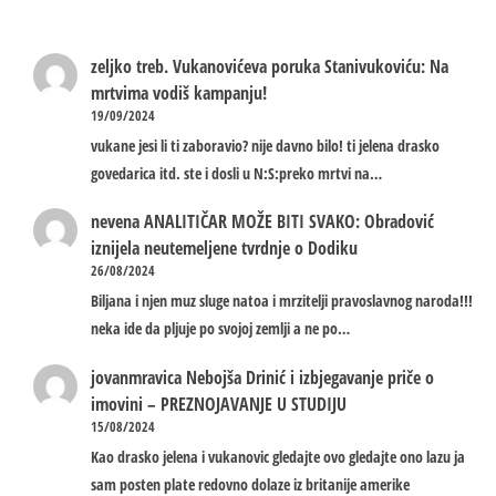
zeljko treb.
Vukanovićeva poruka Stanivukoviću: Na
mrtvima vodiš kampanju!
19/09/2024
vukane jesi li ti zaboravio? nije davno bilo! ti jelena drasko
govedarica itd. ste i dosli u N:S:preko mrtvi na…
nevena
ANALITIČAR MOŽE BITI SVAKO: Obradović
iznijela neutemeljene tvrdnje o Dodiku
26/08/2024
Biljana i njen muz sluge natoa i mrzitelji pravoslavnog naroda!!!
neka ide da pljuje po svojoj zemlji a ne po…
jovanmravica
Nebojša Drinić i izbjegavanje priče o
imovini – PREZNOJAVANJE U STUDIJU
15/08/2024
Kao drasko jelena i vukanovic gledajte ovo gledajte ono lazu ja
sam posten plate redovno dolaze iz britanije amerike