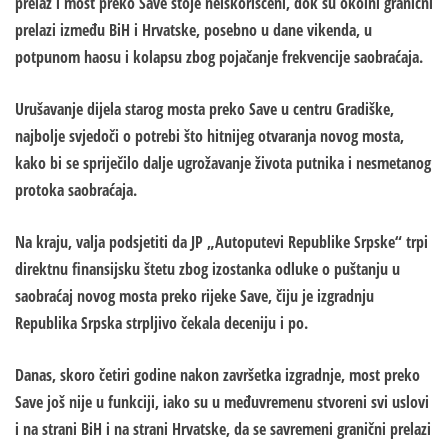
prelaz i most preko Save stoje neiskorišćeni, dok su okolni granični
prelazi između BiH i Hrvatske, posebno u dane vikenda, u
potpunom haosu i kolapsu zbog pojačanje frekvencije saobraćaja.
Urušavanje dijela starog mosta preko Save u centru Gradiške,
najbolje svjedoči o potrebi što hitnijeg otvaranja novog mosta,
kako bi se spriječilo dalje ugrožavanje života putnika i nesmetanog
protoka saobraćaja.
Na kraju, valja podsjetiti da JP „Autoputevi Republike Srpske“ trpi
direktnu finansijsku štetu zbog izostanka odluke o puštanju u
saobraćaj novog mosta preko rijeke Save, čiju je izgradnju
Republika Srpska strpljivo čekala deceniju i po.
Danas, skoro četiri godine nakon završetka izgradnje, most preko
Save još nije u funkciji, iako su u međuvremenu stvoreni svi uslovi
i na strani BiH i na strani Hrvatske, da se savremeni granični prelazi