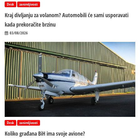
Desk
zanimljivosti
Kraj divljanju za volanom? Automobili će sami usporavati
kada prekoračite brzinu
03/08/2026
Desk
zanimljivosti
Koliko građana BiH ima svoje avione?