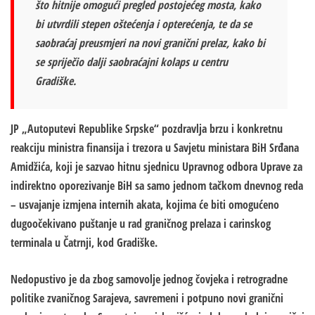
što hitnije omogući pregled postojećeg mosta, kako
bi utvrdili stepen oštećenja i opterećenja, te da se
saobraćaj preusmjeri na novi granični prelaz, kako bi
se spriječio dalji saobraćajni kolaps u centru
Gradiške.
JP „Autoputevi Republike Srpske“ pozdravlja brzu i konkretnu
reakciju ministra finansija i trezora u Savjetu ministara BiH Srđana
Amidžića, koji je sazvao hitnu sjednicu Upravnog odbora Uprave za
indirektno oporezivanje BiH sa samo jednom tačkom dnevnog reda
– usvajanje izmjena internih akata, kojima će biti omogućeno
dugoočekivano puštanje u rad graničnog prelaza i carinskog
terminala u Čatrnji, kod Gradiške.
Nedopustivo je da zbog samovolje jednog čovjeka i retrogradne
politike zvaničnog Sarajeva, savremeni i potpuno novi granični