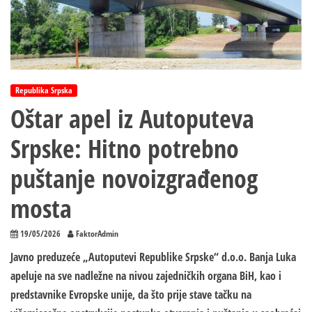
Republika Srpska
Oštar apel iz Autoputeva
Srpske: Hitno potrebno
puštanje novoizgrađenog
mosta
19/05/2026
FaktorAdmin
Javno preduzeće „Autoputevi Republike Srpske“ d.o.o. Banja Luka
apeluje na sve nadležne na nivou zajedničkih organa BiH, kao i
predstavnike Evropske unije, da što prije stave tačku na