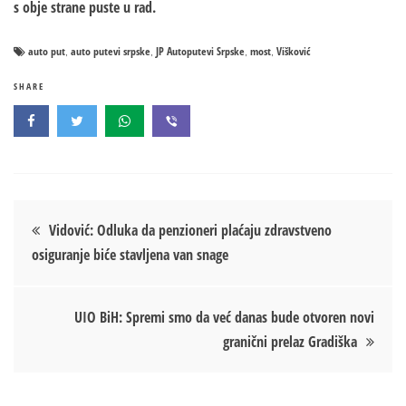
s obje strane puste u rad.
auto put
auto putevi srpske
JP Autoputevi Srpske
most
Višković
,
,
,
,
SHARE
Кретање
Vidović: Odluka da penzioneri plaćaju zdravstveno
osiguranje biće stavljena van snage
чланка
UIO BiH: Spremi smo da već danas bude otvoren novi
granični prelaz Gradiška