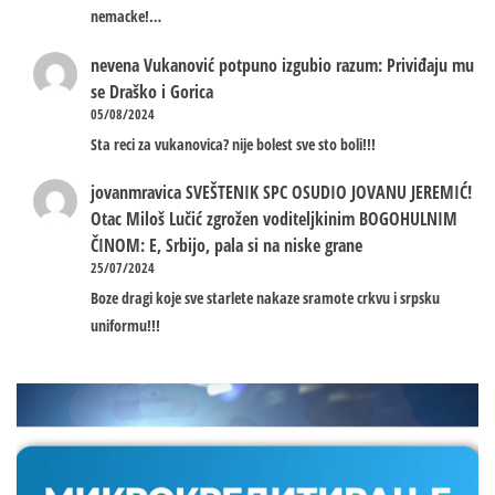
nemacke!…
nevena
Vukanović potpuno izgubio razum: Priviđaju mu
se Draško i Gorica
05/08/2024
Sta reci za vukanovica? nije bolest sve sto boli!!!
jovanmravica
SVEŠTENIK SPC OSUDIO JOVANU JEREMIĆ!
Otac Miloš Lučić zgrožen voditeljkinim BOGOHULNIM
ČINOM: E, Srbijo, pala si na niske grane
25/07/2024
Boze dragi koje sve starlete nakaze sramote crkvu i srpsku
uniformu!!!