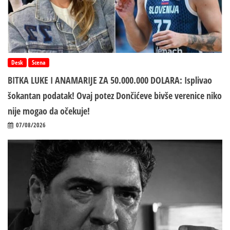
Desk
Scena
BITKA LUKE I ANAMARIJE ZA 50.000.000 DOLARA: Isplivao
šokantan podatak! Ovaj potez Dončićeve bivše verenice niko
nije mogao da očekuje!
07/08/2026