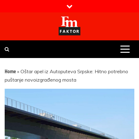
Skip
to
content
Faktor magazin
Uvijek presudan
Home
»
Oštar apel iz Autoputeva Srpske: Hitno potrebno
puštanje novoizgrađenog mosta