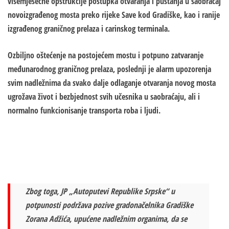
višemjesečne opstrukcije postupka otvaranja i puštanja u saobraćaj
novoizgrađenog mosta preko rijeke Save kod Gradiške, kao i ranije
izgrađenog graničnog prelaza i carinskog terminala.
Ozbiljno oštećenje na postojećem mostu i potpuno zatvaranje
međunarodnog graničnog prelaza, poslednji je alarm upozorenja
svim nadležnima da svako dalje odlaganje otvaranja novog mosta
ugrožava život i bezbjednost svih učesnika u saobraćaju, ali i
normalno funkcionisanje transporta roba i ljudi.
Zbog toga, JP „Autoputevi Republike Srpske“ u
potpunosti podržava pozive gradonačelnika Gradiške
Zorana Adžića, upućene nadležnim organima, da se