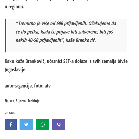
u regionu.
“Trenutno je više od 600 prijavljenih. Očekujemo da
će do petka, kada će prijave biti zatvorene, biti još
nekih 40-50 prijavljenih“, kaže Branković.
Kako kaže Branković, učesnici SET-a dolaze iz svih zemalja bivše
Jugoslavije.
autor:agencije, foto: atv
set
SIjarto
Trebinje
,
,
SHARE