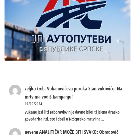
zeljko treb.
Vukanovićeva poruka Stanivukoviću: Na
mrtvima vodiš kampanju!
19/09/2024
vukane jesi li ti zaboravio? nije davno bilo! ti jelena drasko
govedarica itd. ste i dosli u N:S:preko mrtvi na…
nevena
ANALITIČAR MOŽE BITI SVAKO: Obradović