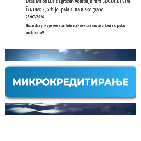
Otac Miloš Lučić zgrožen voditeljkinim BOGOHULNIM
ČINOM: E, Srbijo, pala si na niske grane
25/07/2024
Boze dragi koje sve starlete nakaze sramote crkvu i srpsku
uniformu!!!