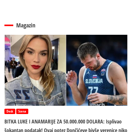
Magazin
Desk
Scena
BITKA LUKE I ANAMARIJE ZA 50.000.000 DOLARA: Isplivao
šokantan podatak! Ovaj potez Dončićeve bivše verenice niko