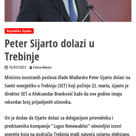
Republika Srpska
Peter Sijarto dolazi u
Trebinje
16/03/2023
FaktorAdmin
Ministra inostranih poslova Vlade Mađarske Peter Sijarto dolazi na
Samit energetike u Trebinju (SET) koji počinje 22. marta, izjavio je
direktor SET-a Aleksandar Branković kaže da ove godine imaju
rekordan broj prijavljenih učesnika.
On je dodao da Sijarto dolazi sa delegacijom privrednika i
predstavnika kompanije “
Lugos
Renewables” obnovljivi izvori
energije koja na području Trebinja gradi najveću solarnu elektranu