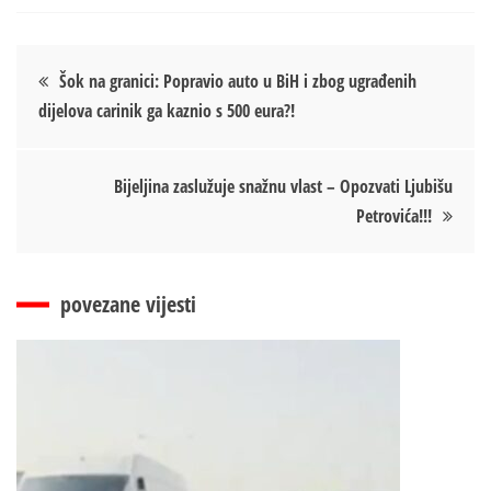
Кретање
Šok na granici: Popravio auto u BiH i zbog ugrađenih
dijelova carinik ga kaznio s 500 eura?!
чланка
Bijeljina zaslužuje snažnu vlast – Opozvati Ljubišu
Petrovića!!!
povezane vijesti