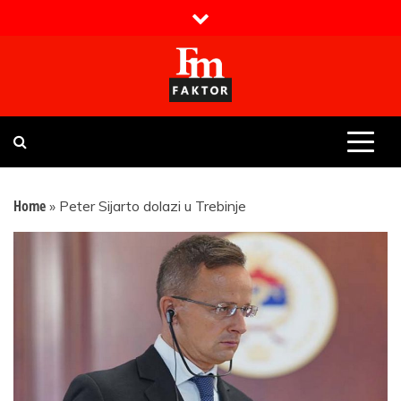
Skip
to
content
Faktor magazin
Uvijek presudan
Home
»
Peter Sijarto dolazi u Trebinje