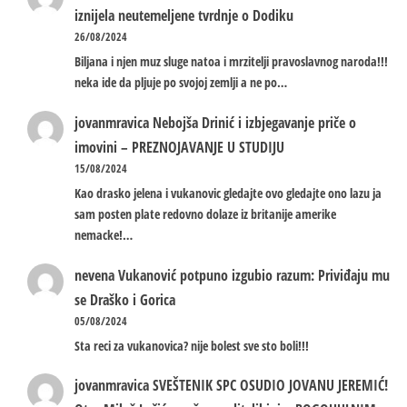
iznijela neutemeljene tvrdnje o Dodiku
26/08/2024
Biljana i njen muz sluge natoa i mrzitelji pravoslavnog naroda!!!
neka ide da pljuje po svojoj zemlji a ne po…
jovanmravica
Nebojša Drinić i izbjegavanje priče o
imovini – PREZNOJAVANJE U STUDIJU
15/08/2024
Kao drasko jelena i vukanovic gledajte ovo gledajte ono lazu ja
sam posten plate redovno dolaze iz britanije amerike
nemacke!…
nevena
Vukanović potpuno izgubio razum: Priviđaju mu
se Draško i Gorica
05/08/2024
Sta reci za vukanovica? nije bolest sve sto boli!!!
jovanmravica
SVEŠTENIK SPC OSUDIO JOVANU JEREMIĆ!