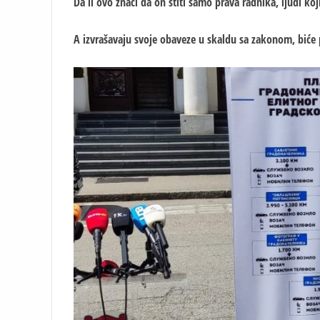
Da li ovo znači da on štiti samo prava radnika, ljudi koj
A izvrašavaju svoje obaveze u skaldu sa zakonom, biće p