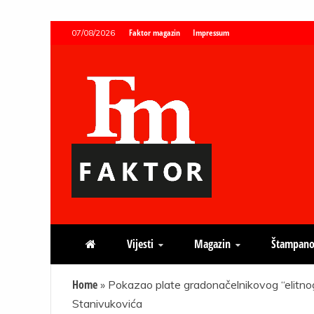
Skip
Faktor magazin
Impressum
07/08/2026
to
content
Faktor magazin
Uvijek presudan
Vijesti
Magazin
Štampano
Home
»
Pokazao plate gradonačelnikovog “elitnog 
Stanivukovića