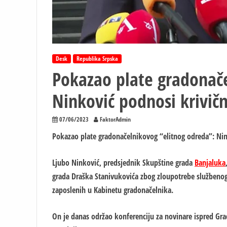
Desk
Republika Srpska
Pokazao plate gradonače
Ninković podnosi krivičn
07/06/2023
FaktorAdmin
Pokazao plate gradonačelnikovog “elitnog odreda”: Nin
Ljubo Ninković, predsjednik Skupštine grada
Banjaluka
grada Draška Stanivukovića zbog zloupotrebe službenog 
zaposlenih u Kabinetu gradonačelnika.
On je danas održao konferenciju za novinare ispred Grad