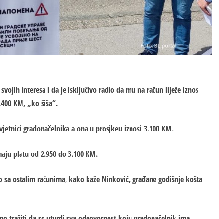
 svojih interesa i da je isključivo radio da mu na račun liježe iznos
.400 KM, „ko šiša“.
avjetnici gradonačelnika a ona u prosjkeu iznosi 3.100 KM.
maju platu od 2.950 do 3.100 KM.
 što sa ostalim računima, kako kaže Ninković, građane godišnje košta
o tražiti da se utvrdi sva odgovornost koju gradonačelnik ima