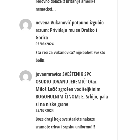
redovno dolaze iz britanije amerike
nemacke!…
nevena
Vukanović potpuno izgubio
razum: Priviđaju mu se Draško i
Gorica
05/08/2024
Sta reci za vukanovica? nije bolest sve sto
boli!!!
jovanmravica
SVEŠTENIK SPC
OSUDIO JOVANU JEREMIĆ! Otac
Miloš Lučić zgrožen voditeljkinim
BOGOHULNIM ČINOM: E, Srbijo, pala
si na niske grane
25/07/2024
Boze dragi koje sve starlete nakaze
sramote crkvu i srpsku uniformu!!!