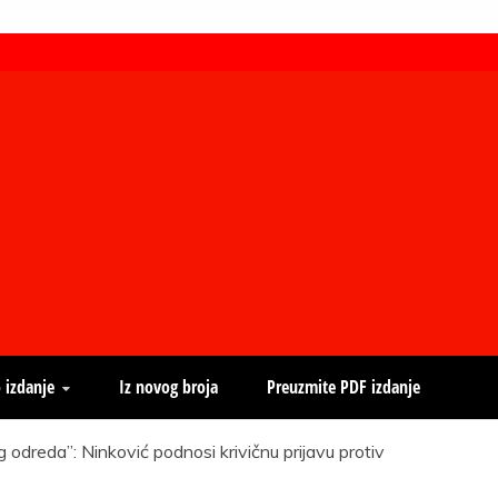
 izdanje
Iz novog broja
Preuzmite PDF izdanje
odreda”: Ninković podnosi krivičnu prijavu protiv