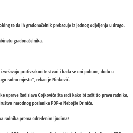
bing te da ih gradonačelnik prebacuje iz jednog odjeljenja u drugo.
abinetu gradonačelnika.
a izvršavaju protivzakonite stvari i kada se oni pobune, dođu u
ugo radno mjesto“, rekao je Ninković.
ke uprave Radislava Gojkovića šta radi kako bi zaštitio prava radnika,
 društvu narodnog poslanika PDP-a Nebojše Drinića.
prava radnika prema određenim ljudima?