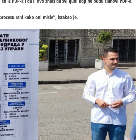
i su iz PDP-a i da li ovo znači da svi ljudi koji ne budu članovi PDP-a.
rocesuirani kako oni misle“, istakao je.