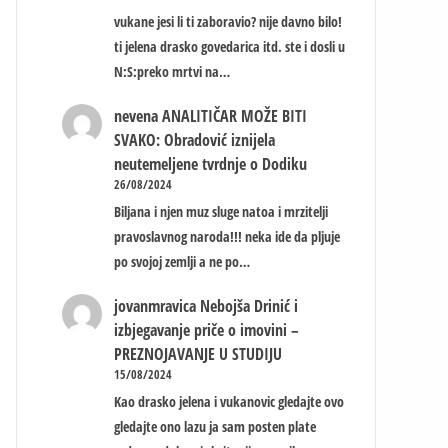
vukane jesi li ti zaboravio? nije davno bilo!
ti jelena drasko govedarica itd. ste i dosli u
N:S:preko mrtvi na…
nevena
ANALITIČAR MOŽE BITI
SVAKO: Obradović iznijela
neutemeljene tvrdnje o Dodiku
26/08/2024
Biljana i njen muz sluge natoa i mrzitelji
pravoslavnog naroda!!! neka ide da pljuje
po svojoj zemlji a ne po…
jovanmravica
Nebojša Drinić i
izbjegavanje priče o imovini –
PREZNOJAVANJE U STUDIJU
15/08/2024
Kao drasko jelena i vukanovic gledajte ovo
gledajte ono lazu ja sam posten plate