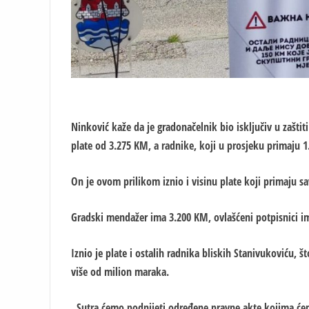
Ninković kaže da je gradonačelnik bio isključiv u zaštiti
plate od 3.275 KM, a radnike, koji u prosjeku primaju 1
On je ovom prilikom iznio i visinu plate koji primaju s
Gradski mendažer ima 3.200 KM, ovlašćeni potpisnici i
Iznio je plate i ostalih radnika bliskih Stanivukoviću,
više od milion maraka.
„Sutra ćemo podnijeti određene pravne akte kojima ćem