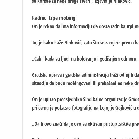
se koriste za neke druge stvari“, izjavio je Ninković.
Radnici trpe mobing
On je rekao da ima informaciju da dosta radnika trpi mo
To, je kako kaže Ninković, zato što se zamjere prema k
„Čak i kada su ljudi na bolovanju i godišnjem odmoru.
Gradska uprava i gradska administracija traži od njih d
situaciju da budu mobingovani ili prebačani na neko dr
On je upitao predsjednika Sindikalne organizacije Grads
pri čemu je pokazao fotografiju na kojoj je Gojković u
„Da li ovo znači da je ovo selektivan pristup zaštite 