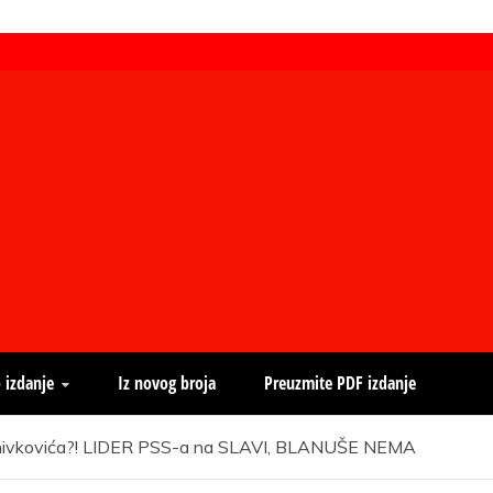
 izdanje
Iz novog broja
Preuzmite PDF izdanje
tanivkovića?! LIDER PSS-a na SLAVI, BLANUŠE NEMA