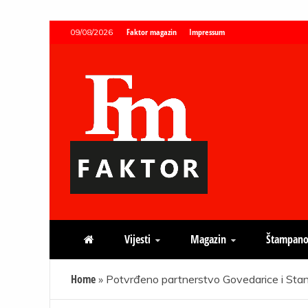
Skip
Faktor magazin
Impressum
09/08/2026
to
content
Faktor magazin
Uvijek presudan
Vijesti
Magazin
Štampano
Home
»
Potvrđeno partnerstvo Govedarice i S