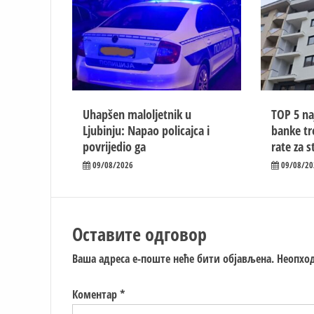
Uhapšen maloljetnik u
TOP 5 na
Ljubinju: Napao policajca i
banke tr
povrijedio ga
rate za 
09/08/2026
09/08/20
Оставите одговор
Ваша адреса е-поште неће бити објављена.
Неопход
Коментар
*