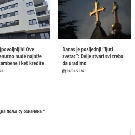
jpovoljnijih! Ove
Danas je posljednji “ljuti
enutno nude najniže
svetac”: Dvije stvari svi treba
stambene i keš kredite
da uradimo
26
09/08/2026
на поља су означена
*