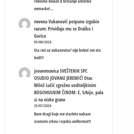
redovno dolaze iz britanije amerike
nemacke!…
nevena
Vukanović potpuno izgubio
razum: Priviđaju mu se Draško i
Gorica
05/08/2024
Sta reci za vukanovica? nije bolest sve sto
boli!!!
jovanmravica
SVEŠTENIK SPC
OSUDIO JOVANU JEREMIĆ! Otac
Miloš Lučić zgrožen voditeljkinim
BOGOHULNIM ČINOM: E, Srbijo, pala
si na niske grane
25/07/2024
Boze dragi koje sve starlete nakaze
sramote crkvu i srpsku uniformu!!!