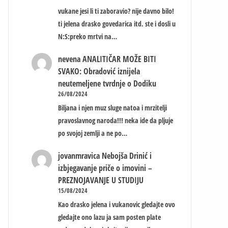
vukane jesi li ti zaboravio? nije davno bilo!
ti jelena drasko govedarica itd. ste i dosli u
N:S:preko mrtvi na…
nevena
ANALITIČAR MOŽE BITI
SVAKO: Obradović iznijela
neutemeljene tvrdnje o Dodiku
26/08/2024
Biljana i njen muz sluge natoa i mrzitelji
pravoslavnog naroda!!! neka ide da pljuje
po svojoj zemlji a ne po…
jovanmravica
Nebojša Drinić i
izbjegavanje priče o imovini –
PREZNOJAVANJE U STUDIJU
15/08/2024
Kao drasko jelena i vukanovic gledajte ovo
gledajte ono lazu ja sam posten plate