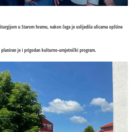
liturgijom u Starom hramu, nakon čega je uslijedila ulicama opštine
a planiran je i prigodan kulturno-umjetnički program.