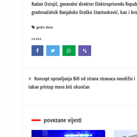
Radan Ostojić, generalni direktor Elektroprivrede Repub
gradonačelnik Banjaluke Draško Stanivuković, kao i broj
gacko slava
SHARE
Кретање
Koncept upravljanja BiH od strane stranaca neodrživ i
takav pristup mora biti okončan
чланка
povezane vijesti