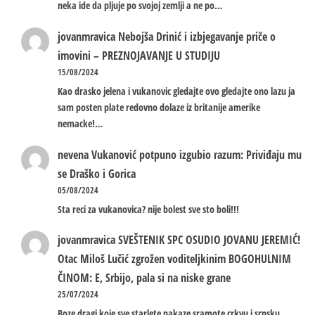
neka ide da pljuje po svojoj zemlji a ne po…
jovanmravica
Nebojša Drinić i izbjegavanje priče o
imovini – PREZNOJAVANJE U STUDIJU
15/08/2024
Kao drasko jelena i vukanovic gledajte ovo gledajte ono lazu ja
sam posten plate redovno dolaze iz britanije amerike
nemacke!…
nevena
Vukanović potpuno izgubio razum: Priviđaju mu
se Draško i Gorica
05/08/2024
Sta reci za vukanovica? nije bolest sve sto boli!!!
jovanmravica
SVEŠTENIK SPC OSUDIO JOVANU JEREMIĆ!
Otac Miloš Lučić zgrožen voditeljkinim BOGOHULNIM
ČINOM: E, Srbijo, pala si na niske grane
25/07/2024
Boze dragi koje sve starlete nakaze sramote crkvu i srpsku