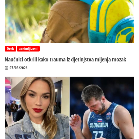
Desk
zanimljivosti
Naučnici otkrili kako trauma iz d‌jetinjstva mijenja mozak
07/08/2026