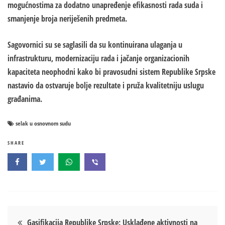
mogućnostima za dodatno unapređenje efikasnosti rada suda i
smanjenje broja neriješenih predmeta.
Sagovornici su se saglasili da su kontinuirana ulaganja u
infrastrukturu, modernizaciju rada i jačanje organizacionih
kapaciteta neophodni kako bi pravosudni sistem Republike Srpske
nastavio da ostvaruje bolje rezultate i pruža kvalitetniju uslugu
građanima.
selak u osnovnom sudu
SHARE
Кретање
Gasifikacija Republike Srpske: Usklađene aktivnosti na