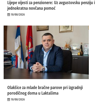
Lijepe vijesti za penzionere: Uz avgustovsku penziju i
jednokratna novčana pomoć
10/08/2026
Olakšice za mlade bračne parove pri izgradnji
porodičnog doma u Laktašima
10/08/2026