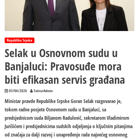
Republika Srpska
Selak u Osnovnom sudu u
Banjaluci: Pravosuđe mora
biti efikasan servis građana
03/06/2026
FaktorAdmin
Ministar pravde Republike Srpske Goran Selak razgovarao je,
tokom radne posjete Osnovnom sudu u Banjaluci, sa
predsjednicom suda Biljanom Radulović, sekretarom Vladimirom
Jurišićem i predsjednicima sudskih odjeljenja o ključnim pitanjima
od značaja za dalji razvoj i unapređenje rada najvećeg osnovnog