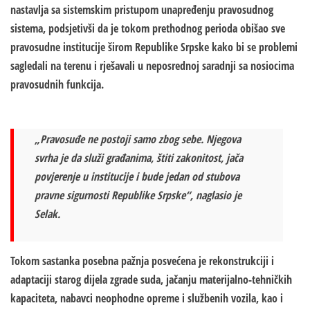
nastavlja sa sistemskim pristupom unapređenju pravosudnog
sistema, podsjetivši da je tokom prethodnog perioda obišao sve
pravosudne institucije širom Republike Srpske kako bi se problemi
sagledali na terenu i rješavali u neposrednoj saradnji sa nosiocima
pravosudnih funkcija.
„Pravosuđe ne postoji samo zbog sebe. Njegova
svrha je da služi građanima, štiti zakonitost, jača
povjerenje u institucije i bude jedan od stubova
pravne sigurnosti Republike Srpske“, naglasio je
Selak.
Tokom sastanka posebna pažnja posvećena je rekonstrukciji i
adaptaciji starog dijela zgrade suda, jačanju materijalno-tehničkih
kapaciteta, nabavci neophodne opreme i službenih vozila, kao i