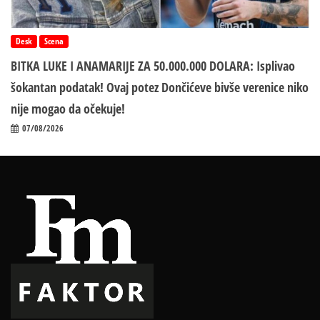
Desk
Scena
BITKA LUKE I ANAMARIJE ZA 50.000.000 DOLARA: Isplivao
šokantan podatak! Ovaj potez Dončićeve bivše verenice niko
nije mogao da očekuje!
07/08/2026