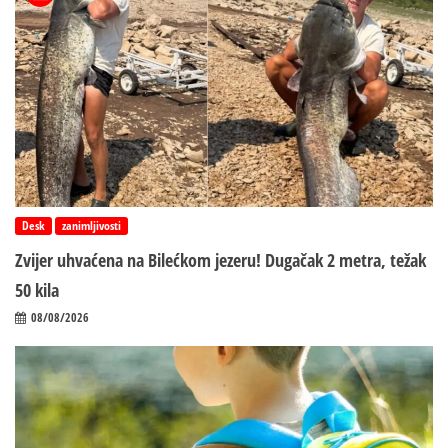
Desk
zanimljivosti
Zvijer uhvaćena na Bilećkom jezeru! Dugačak 2 metra, težak
50 kila
08/08/2026