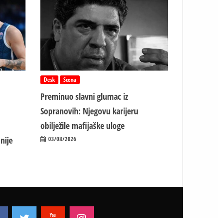
Desk
Scena
Preminuo slavni glumac iz
Sopranovih: Njegovu karijeru
obilježile mafijaške uloge
nije
03/08/2026