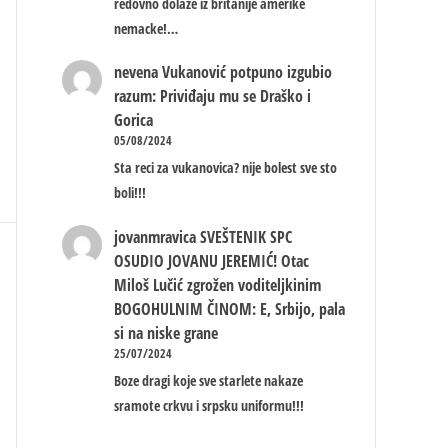
redovno dolaze iz britanije amerike
nemacke!…
nevena
Vukanović potpuno izgubio
razum: Priviđaju mu se Draško i
Gorica
05/08/2024
Sta reci za vukanovica? nije bolest sve sto
boli!!!
jovanmravica
SVEŠTENIK SPC
OSUDIO JOVANU JEREMIĆ! Otac
Miloš Lučić zgrožen voditeljkinim
BOGOHULNIM ČINOM: E, Srbijo, pala
si na niske grane
25/07/2024
Boze dragi koje sve starlete nakaze
sramote crkvu i srpsku uniformu!!!