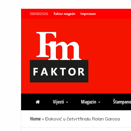
Skip
Faktor magazin
Impressum
08/08/2026
to
content
Faktor magazin
Uvijek presudan
Vijesti
Magazin
Štampano
Home
»
Đoković u četvrtfinalu Rolan Garosa