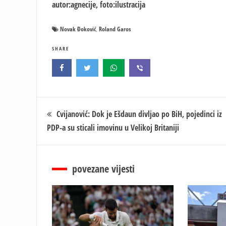
autor:agnecije, foto:ilustracija
Novak Đoković
Roland Garos
,
SHARE
Кретање
Cvijanović: Dok je Ešdaun divljao po BiH, pojedinci iz
PDP-a su sticali imovinu u Velikoj Britaniji
чланка
povezane vijesti