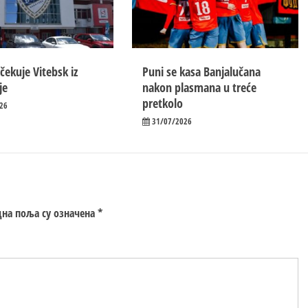
čekuje Vitebsk iz
Puni se kasa Banjalučana
je
nakon plasmana u treće
pretkolo
26
31/07/2026
на поља су означена
*