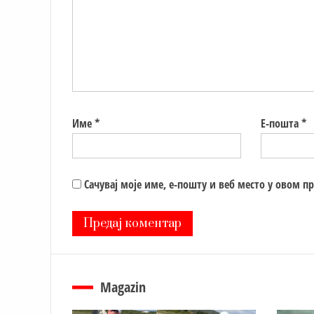
Име
*
Е-пошта
*
Сачувај моје име, е-пошту и веб место у овом п
Magazin