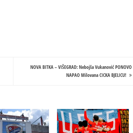
NOVA BITKA – VIŠEGRAD: Nebojša Vukanović PONOVO
NAPAO Milovana CICKA BJELICU!