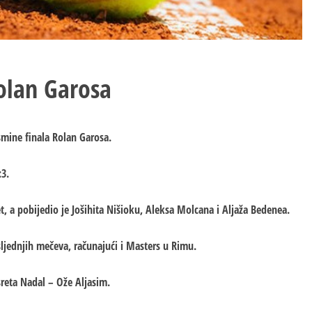
Rolan Garosa
mine finala Rolan Garosa.
:3.
et, a pobijedio je Јošihita Nišioku, Aleksa Molcana i Aljaža Bedenea.
ljednjih mečeva, računajući i Masters u Rimu.
sreta Nadal – Ože Aljasim.