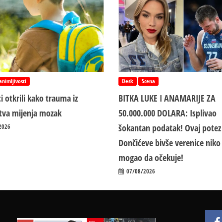
animljivosti
Desk
Scena
i otkrili kako trauma iz
BITKA LUKE I ANAMARIJE ZA
jstva mijenja mozak
50.000.000 DOLARA: Isplivao
šokantan podatak! Ovaj potez
2026
Dončićeve bivše verenice niko 
mogao da očekuje!
07/08/2026