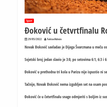
Sport
Đoković u četvrtfinalu 
29/05/2022
FaktorAdmin
Novak Đoković savladao je Dijega Švarcmana u meču os
Svjetski broj jedan slavio je 3:0, po setovima 6:1, 6:3 i 6
Đoković u prethodna tri kola u Parizu nije ispustio ni s
Tačnije, Novak Đoković nema izgubljen set na osam pos
Đoković će u četvrtfinalu snage odmjeriti s boljim iz su