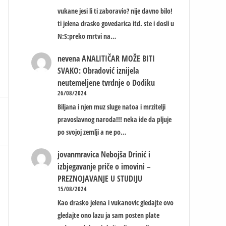
vukane jesi li ti zaboravio? nije davno bilo!
ti jelena drasko govedarica itd. ste i dosli u
N:S:preko mrtvi na…
nevena
ANALITIČAR MOŽE BITI
SVAKO: Obradović iznijela
neutemeljene tvrdnje o Dodiku
26/08/2024
Biljana i njen muz sluge natoa i mrzitelji
pravoslavnog naroda!!! neka ide da pljuje
po svojoj zemlji a ne po…
jovanmravica
Nebojša Drinić i
izbjegavanje priče o imovini –
PREZNOJAVANJE U STUDIJU
15/08/2024
Kao drasko jelena i vukanovic gledajte ovo
gledajte ono lazu ja sam posten plate