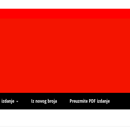
 izdanje
Iz novog broja
Preuzmite PDF izdanje