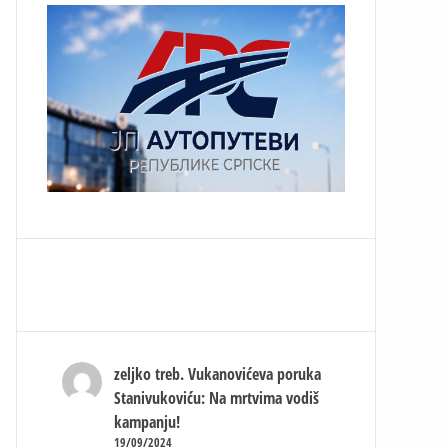
zeljko treb.
Vukanovićeva poruka
Stanivukoviću: Na mrtvima vodiš
kampanju!
19/09/2024