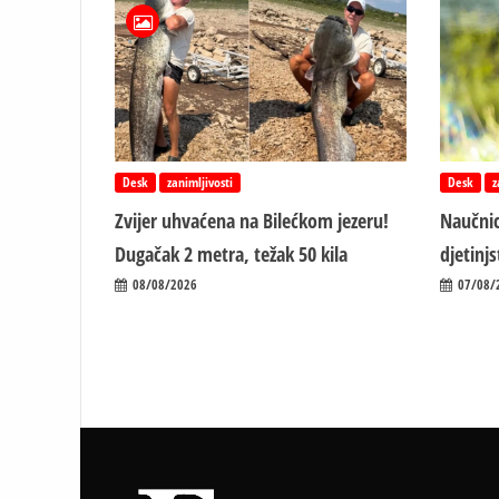
Desk
zanimljivosti
Desk
z
Zvijer uhvaćena na Bilećkom jezeru!
Naučnic
Dugačak 2 metra, težak 50 kila
d‌jetin
08/08/2026
07/08/