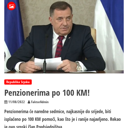
Republici
Srpskoj
danas
isplata
po
100
KM
–
Dodik:
Podrška
penzionerima
biće
nastavljena
Republika Srpska
Penzionerima po 100 KM!
11/08/2022
FaktorAdmin
Penzionerima će naredne sedmice, najkasnije do srijede, biti
isplaćeno po 100 KM pomoći, kao što je i ranije najavljeno. Rekao
je ovo srpski član Predsjedništva