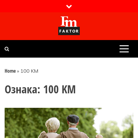
Skip
to
content
Faktor magazin
Uvijek presudan
Home
»
100 KM
Ознака:
100 KM