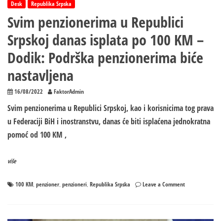
Desk
Republika Srpska
Svim penzionerima u Republici
Srpskoj danas isplata po 100 KM –
Dodik: Podrška penzionerima biće
nastavljena
16/08/2022
FaktorAdmin
Svim penzionerima u Republici Srpskoj, kao i korisnicima tog prava
u Federaciji BiH i inostranstvu, danas će biti isplaćena jednokratna
pomoć od 100 KM ,
više
on
100 KM
penzioner
penzioneri
Republika Srpska
Leave a Comment
,
,
,
Svim
penzionerima
u