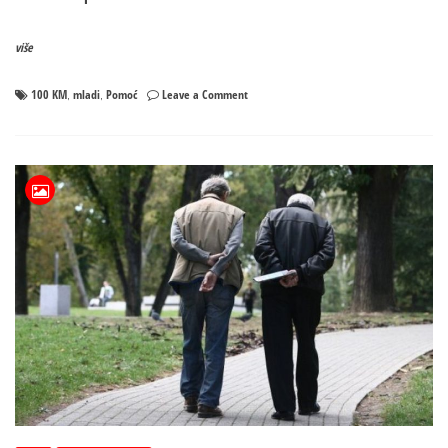
više
on
100 KM
mladi
Pomoć
Leave a Comment
,
,
Od
5
septembra
obećanih
100
KM
MLADIMA
–
Krajem
mjeseca
penzionerima
i
borcima
nova
tranša
pomoći
Vlade