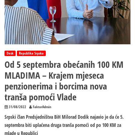
Desk
Republika Srpska
Od 5 septembra obećanih 100 KM
MLADIMA – Krajem mjeseca
penzionerima i borcima nova
tranša pomoći Vlade
31/08/2022
FaktorAdmin
Srpski član Predsjedništva BiH Milorad Dodik najavio je da će 5.
septembra biti uplaćena druga tranša pomoći od po 100 KM za
mlade u Republici