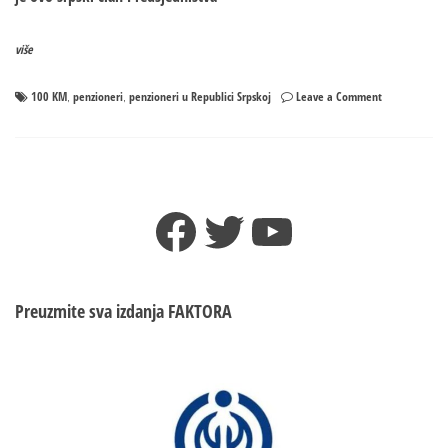
više
on
100 KM
penzioneri
penzioneri u Republici Srpskoj
Leave a Comment
,
,
Penzionerima
po
100
KM!
Facebook
Twitter
YouTube
Preuzmite sva izdanja
FAKTORA