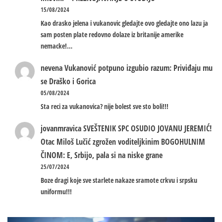
15/08/2024
Kao drasko jelena i vukanovic gledajte ovo gledajte ono lazu ja
sam posten plate redovno dolaze iz britanije amerike
nemacke!…
nevena
Vukanović potpuno izgubio razum: Priviđaju mu
se Draško i Gorica
05/08/2024
Sta reci za vukanovica? nije bolest sve sto boli!!!
jovanmravica
SVEŠTENIK SPC OSUDIO JOVANU JEREMIĆ!
Otac Miloš Lučić zgrožen voditeljkinim BOGOHULNIM
ČINOM: E, Srbijo, pala si na niske grane
25/07/2024
Boze dragi koje sve starlete nakaze sramote crkvu i srpsku
uniformu!!!