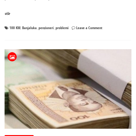
više
on
100 KM
Banjaluka
penzioneri
problemi
Leave a Comment
,
,
,
Penzioneri
opsjedaju
Gradsku
upravu
–
Više
od
1000
njih
još
nije
dobilo
pomoć
od
100KM