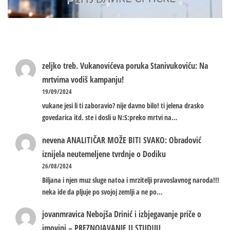
zeljko treb.
Vukanovićeva poruka Stanivukoviću: Na
mrtvima vodiš kampanju!
19/09/2024
vukane jesi li ti zaboravio? nije davno bilo! ti jelena drasko
govedarica itd. ste i dosli u N:S:preko mrtvi na…
nevena
ANALITIČAR MOŽE BITI SVAKO: Obradović
iznijela neutemeljene tvrdnje o Dodiku
26/08/2024
Biljana i njen muz sluge natoa i mrzitelji pravoslavnog naroda!!!
neka ide da pljuje po svojoj zemlji a ne po…
jovanmravica
Nebojša Drinić i izbjegavanje priče o
imovini – PREZNOJAVANJE U STUDIJU