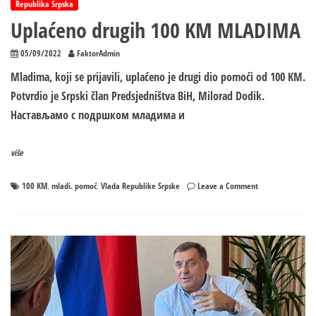
Republika Srpska
Uplaćeno drugih 100 KM MLADIMA
05/09/2022
FaktorAdmin
Mladima, koji se prijavili, uplaćeno je drugi dio pomoći od 100 KM.
Potvrdio je Srpski član Predsjedništva BiH, Milorad Dodik.
Настављамо с подршком младима и
više
on
100 KM
mladi. pomoć
Vlada Republike Srpske
Leave a Comment
,
,
Uplaćeno
drugih
100
KM
MLADIMA