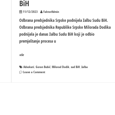
BiH
11/12/2023
FaktorAdmin
Odbrana predsjednika Srpske podnijela žalbu Sudu BiH.
Odbrana predsjednika Republike Srpske Milorada Dodika
podnijela je danas žalbu Sudu BiH koji je odbio
premještanje procesa u
više
Advokati
Goran Bubić
Milorad Dodik
sud BiH
žalba
,
,
,
,
on
Leave a Comment
Bubić:
Odbrana
predsjednika
Srpske
podnijela
žalbu
Sudu
BiH