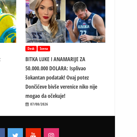
Desk
Scena
z
BITKA LUKE I ANAMARIJE ZA
50.000.000 DOLARA: Isplivao
šokantan podatak! Ovaj potez
Dončićeve bivše verenice niko nije
mogao da očekuje!
07/08/2026