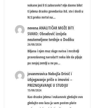
vukane jesi li ti zaboravio? nije davno bilo!
ti jelena drasko govedarica itd. ste i dosli u
N:S:preko mrtvi na…
nevena
ANALITIČAR MOŽE BITI
SVAKO: Obradović iznijela
neutemeljene tvrdnje o Dodiku
26/08/2024
Biljana i njen muz sluge natoa i mrzitelji
pravoslavnog naroda!!! neka ide da pljuje
po svojoj zemlji a ne po…
jovanmravica
Nebojša Drinić i
izbjegavanje priče o imovini –
PREZNOJAVANJE U STUDIJU
15/08/2024
Kao drasko jelena i vukanovic gledajte ovo
gledajte ono lazu ja sam posten plate