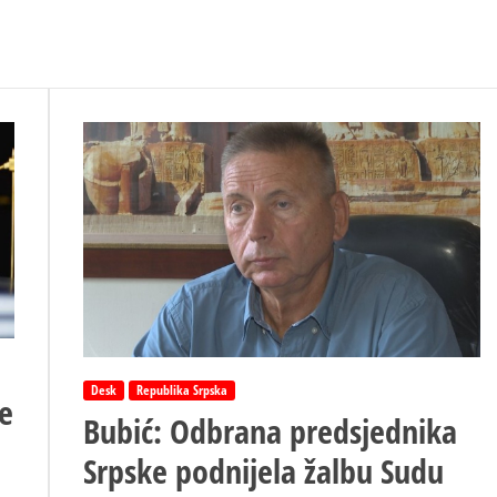
Desk
Republika Srpska
de
Bubić: Odbrana predsjednika
Srpske podnijela žalbu Sudu