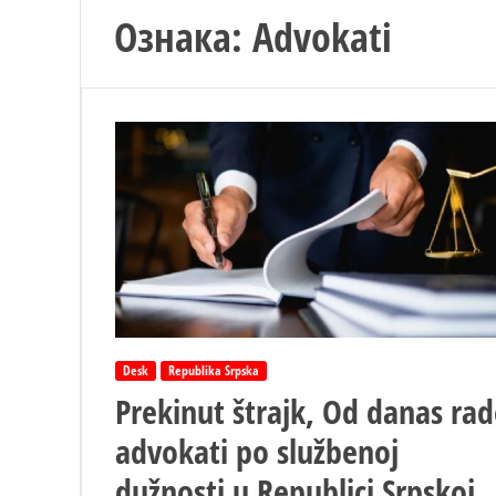
Ознака:
Advokati
Desk
Republika Srpska
Prekinut štrajk, Od danas ra
advokati po službenoj
dužnosti u Republici Srpskoj