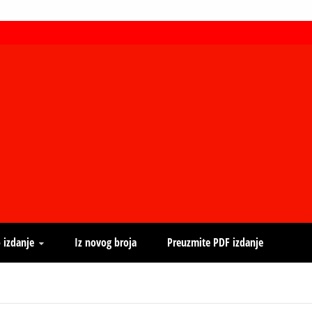
 izdanje
Iz novog broja
Preuzmite PDF izdanje