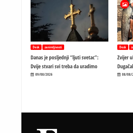
Desk
zanimljivosti
Desk
z
Danas je posljednji “ljuti svetac”:
Zvijer 
Dvije stvari svi treba da uradimo
Dugačak
09/08/2026
08/08/