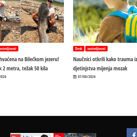
animljivosti
Desk
zanimljivosti
uhvaćena na Bilećkom jezeru!
Naučnici otkrili kako trauma i
 2 metra, težak 50 kila
d‌jetinjstva mijenja mozak
2026
07/08/2026