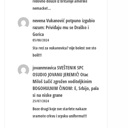
redovno dolaze iz britanije amerike
nemacke!…
nevena
Vukanović potpuno izgubio
razum: Priviđaju mu se Draško i
Gorica
05/08/2024
Sta reci za vukanovica? nije bolest sve sto
boli!!!
jovanmravica
SVEŠTENIK SPC
OSUDIO JOVANU JEREMIĆ! Otac
Miloš Lučić zgrožen voditeljkinim
BOGOHULNIM ČINOM: E, Srbijo, pala
si na niske grane
25/07/2024
Boze dragi koje sve starlete nakaze
sramote crkvu i srpsku uniformu!!!