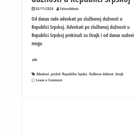
02/11/2024
FaktorAdmin
Od danas rade advokati po službenoj dužnosti u
Republici Srpskoj. Advokati po službenoj dužnosti u
Republici Srpskoj prekinuli su štrajk i od danas sudovi
mogu
više
Advokati
prekid
Republika Srpska
Službena dužnost
štrajk
,
,
,
,
on
Leave a Comment
Prekinut
štrajk,
Od
danas
rade
advokati
po
službenoj
dužnosti