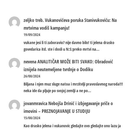
zeljko treb.
Vukanovićeva poruka Stanivukoviću: Na
mrtvima vodiš kampanju!
19/09/2024
vukane jesi li ti zaboravio? nije davno bilo! ti jelena drasko
govedarica itd. ste i dosli u N:S:preko mrtvi na…
nevena
ANALITIČAR MOŽE BITI SVAKO: Obradović
iznijela neutemeljene tvrdnje o Dodiku
26/08/2024
Biljana i njen muz sluge natoa i mrzitelji pravoslavnog naroda!!!
neka ide da pljuje po svojoj zemlji a ne po…
jovanmravica
Nebojša Drinić i izbjegavanje priče o
imovini – PREZNOJAVANJE U STUDIJU
15/08/2024
Kao drasko jelena i vukanovic gledajte ovo gledajte ono lazu ja