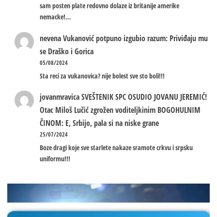
sam posten plate redovno dolaze iz britanije amerike
nemacke!…
nevena
Vukanović potpuno izgubio razum: Priviđaju mu
se Draško i Gorica
05/08/2024
Sta reci za vukanovica? nije bolest sve sto boli!!!
jovanmravica
SVEŠTENIK SPC OSUDIO JOVANU JEREMIĆ!
Otac Miloš Lučić zgrožen voditeljkinim BOGOHULNIM
ČINOM: E, Srbijo, pala si na niske grane
25/07/2024
Boze dragi koje sve starlete nakaze sramote crkvu i srpsku
uniformu!!!