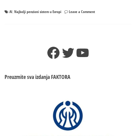
on
AI
Najbolji penzioni sistem u Evropi
Leave a Comment
,
Najbolji
penzioni
sistem
u
Evropi
Facebook
Twitter
YouTube
ima…
Preuzmite sva izdanja
FAKTORA