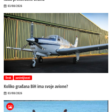
03/08/2026
Desk
zanimljivosti
Koliko građana BiH ima svoje avione?
03/08/2026