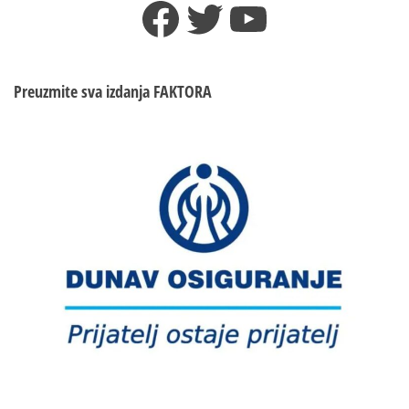
Facebook
Twitter
YouTube
borbe
protiv
HIV/AIDS-
a
Preuzmite sva izdanja
FAKTORA