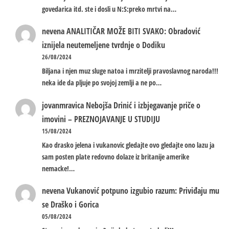
govedarica itd. ste i dosli u N:S:preko mrtvi na…
nevena
ANALITIČAR MOŽE BITI SVAKO: Obradović
iznijela neutemeljene tvrdnje o Dodiku
26/08/2024
Biljana i njen muz sluge natoa i mrzitelji pravoslavnog naroda!!!
neka ide da pljuje po svojoj zemlji a ne po…
jovanmravica
Nebojša Drinić i izbjegavanje priče o
imovini – PREZNOJAVANJE U STUDIJU
15/08/2024
Kao drasko jelena i vukanovic gledajte ovo gledajte ono lazu ja
sam posten plate redovno dolaze iz britanije amerike
nemacke!…
nevena
Vukanović potpuno izgubio razum: Priviđaju mu
se Draško i Gorica
05/08/2024