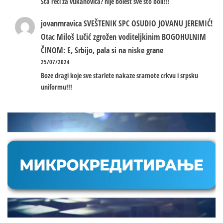
Sta reci za vukanovica? nije bolest sve sto boli!!!
jovanmravica
SVEŠTENIK SPC OSUDIO JOVANU JEREMIĆ!
Otac Miloš Lučić zgrožen voditeljkinim BOGOHULNIM
ČINOM: E, Srbijo, pala si na niske grane
25/07/2024
Boze dragi koje sve starlete nakaze sramote crkvu i srpsku
uniformu!!!