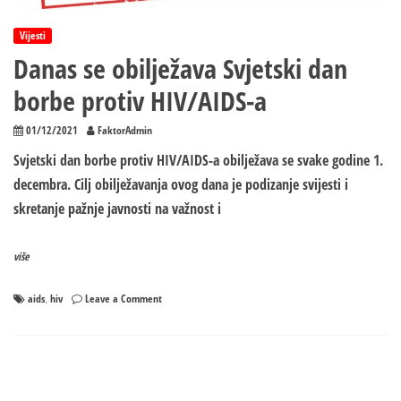
Vijesti
Danas se obilježava Svjetski dan
borbe protiv HIV/AIDS-a
01/12/2021
FaktorAdmin
Svjetski dan borbe protiv HIV/AIDS-a obilježava se svake godine 1.
decembra. Cilj obilježavanja ovog dana je podizanje svijesti i
skretanje pažnje javnosti na važnost i
više
on
aids
hiv
Leave a Comment
,
Danas
se
obilježava
Svjetski
dan