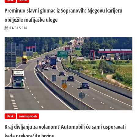
Preminuo slavni glumac iz Sopranovih: Njegovu karijeru
obilježile mafijaške uloge
03/08/2026
Desk
zanimljivosti
Kraj divljanju za volanom? Automobili će sami usporavati
kada prekoračite brzinu