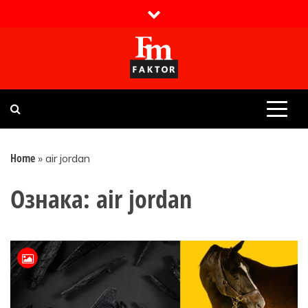
Skip
to
content
Faktor magazin
Uvijek presudan
Home
»
air jordan
Ознака:
air jordan