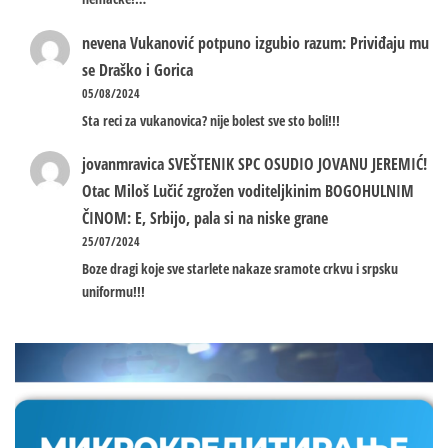
nevena
Vukanović potpuno izgubio razum: Priviđaju mu
se Draško i Gorica
05/08/2024
Sta reci za vukanovica? nije bolest sve sto boli!!!
jovanmravica
SVEŠTENIK SPC OSUDIO JOVANU JEREMIĆ!
Otac Miloš Lučić zgrožen voditeljkinim BOGOHULNIM
ČINOM: E, Srbijo, pala si na niske grane
25/07/2024
Boze dragi koje sve starlete nakaze sramote crkvu i srpsku
uniformu!!!