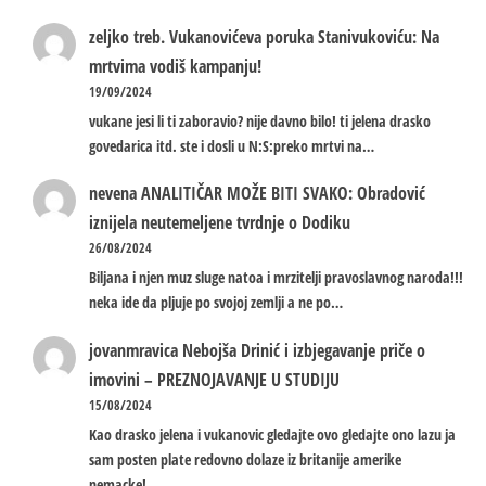
zeljko treb.
Vukanovićeva poruka Stanivukoviću: Na
mrtvima vodiš kampanju!
19/09/2024
vukane jesi li ti zaboravio? nije davno bilo! ti jelena drasko
govedarica itd. ste i dosli u N:S:preko mrtvi na…
nevena
ANALITIČAR MOŽE BITI SVAKO: Obradović
iznijela neutemeljene tvrdnje o Dodiku
26/08/2024
Biljana i njen muz sluge natoa i mrzitelji pravoslavnog naroda!!!
neka ide da pljuje po svojoj zemlji a ne po…
jovanmravica
Nebojša Drinić i izbjegavanje priče o
imovini – PREZNOJAVANJE U STUDIJU
15/08/2024
Kao drasko jelena i vukanovic gledajte ovo gledajte ono lazu ja
sam posten plate redovno dolaze iz britanije amerike
nemacke!…