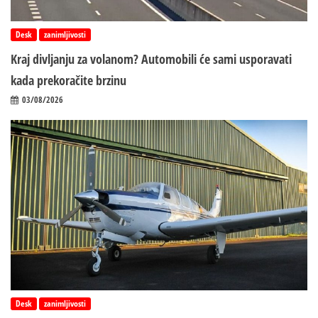
Desk
zanimljivosti
Kraj divljanju za volanom? Automobili će sami usporavati
kada prekoračite brzinu
03/08/2026
Desk
zanimljivosti