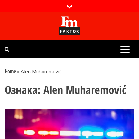
Skip
to
content
Faktor magazin
Uvijek presudan
Home
»
Alen Muharemović
Ознака:
Alen Muharemović