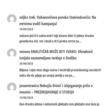
zeljko treb.
Vukanovićeva poruka Stanivukoviću: Na
mrtvima vodiš kampanju!
19/09/2024
vukane jesi li ti zaboravio? nije davno bilo! ti jelena drasko
govedarica itd. ste i dosli u N:S:preko mrtvi na…
nevena
ANALITIČAR MOŽE BITI SVAKO: Obradović
iznijela neutemeljene tvrdnje o Dodiku
26/08/2024
Biljana i njen muz sluge natoa i mrzitelji pravoslavnog naroda!!!
neka ide da pljuje po svojoj zemlji a ne po…
jovanmravica
Nebojša Drinić i izbjegavanje priče o
imovini – PREZNOJAVANJE U STUDIJU
15/08/2024
Kao drasko jelena i vukanovic gledajte ovo gledajte ono lazu ja