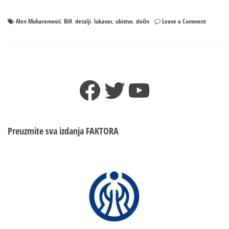
on
Alen Muharemović
BiH
detalji
lukavac
ubistvo
zločin
Leave a Comment
,
,
,
,
,
Detalji
stravično
zločina
u
BiH:
Facebook
Twitter
YouTube
Muškarac
ubijen
hicem
iz
pištolja
Preuzmite sva izdanja
FAKTORA
u
glavu