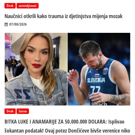
Desk
zanimljivosti
Naučnici otkrili kako trauma iz d‌jetinjstva mijenja mozak
07/08/2026
Desk
Scena
BITKA LUKE I ANAMARIJE ZA 50.000.000 DOLARA: Isplivao
šokantan podatak! Ovaj potez Dončićeve bivše verenice niko