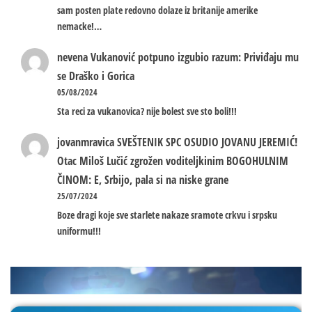
sam posten plate redovno dolaze iz britanije amerike
nemacke!…
nevena
Vukanović potpuno izgubio razum: Priviđaju mu
se Draško i Gorica
05/08/2024
Sta reci za vukanovica? nije bolest sve sto boli!!!
jovanmravica
SVEŠTENIK SPC OSUDIO JOVANU JEREMIĆ!
Otac Miloš Lučić zgrožen voditeljkinim BOGOHULNIM
ČINOM: E, Srbijo, pala si na niske grane
25/07/2024
Boze dragi koje sve starlete nakaze sramote crkvu i srpsku
uniformu!!!