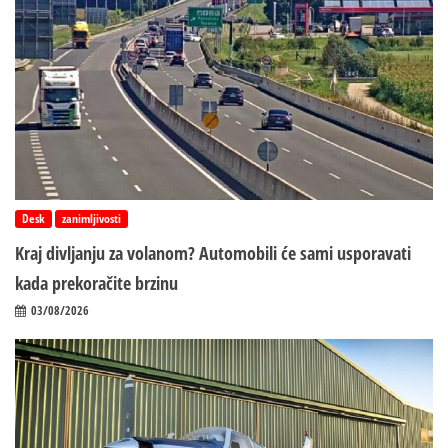
Desk
zanimljivosti
Kraj divljanju za volanom? Automobili će sami usporavati
kada prekoračite brzinu
03/08/2026