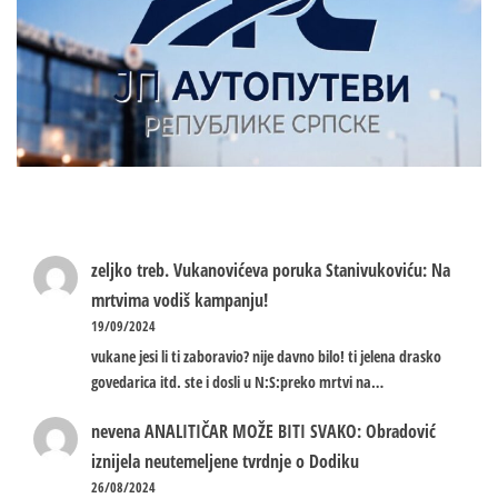
zeljko treb.
Vukanovićeva poruka Stanivukoviću: Na
mrtvima vodiš kampanju!
19/09/2024
vukane jesi li ti zaboravio? nije davno bilo! ti jelena drasko
govedarica itd. ste i dosli u N:S:preko mrtvi na…
nevena
ANALITIČAR MOŽE BITI SVAKO: Obradović
iznijela neutemeljene tvrdnje o Dodiku
26/08/2024