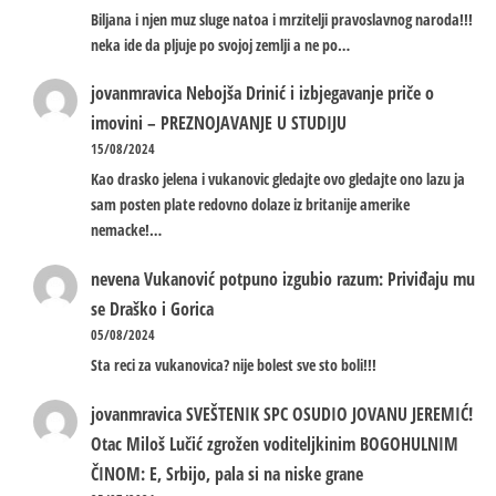
Biljana i njen muz sluge natoa i mrzitelji pravoslavnog naroda!!!
neka ide da pljuje po svojoj zemlji a ne po…
jovanmravica
Nebojša Drinić i izbjegavanje priče o
imovini – PREZNOJAVANJE U STUDIJU
15/08/2024
Kao drasko jelena i vukanovic gledajte ovo gledajte ono lazu ja
sam posten plate redovno dolaze iz britanije amerike
nemacke!…
nevena
Vukanović potpuno izgubio razum: Priviđaju mu
se Draško i Gorica
05/08/2024
Sta reci za vukanovica? nije bolest sve sto boli!!!
jovanmravica
SVEŠTENIK SPC OSUDIO JOVANU JEREMIĆ!
Otac Miloš Lučić zgrožen voditeljkinim BOGOHULNIM
ČINOM: E, Srbijo, pala si na niske grane