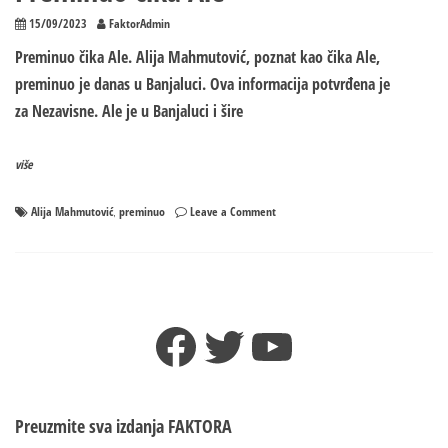
15/09/2023
FaktorAdmin
Preminuo čika Ale. Alija Mahmutović, poznat kao čika Ale,
preminuo je danas u Banjaluci. Ova informacija potvrđena je
za Nezavisne. Ale je u Banjaluci i šire
više
on
Alija Mahmutović
preminuo
Leave a Comment
,
Preminuo
čika
Ale
Facebook
Twitter
YouTube
Preuzmite sva izdanja
FAKTORA