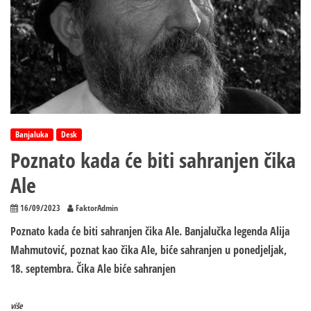
Banjaluka
Desk
Poznato kada će biti sahranjen čika
Ale
16/09/2023
FaktorAdmin
Poznato kada će biti sahranjen čika Ale. Banjalučka legenda Alija
Mahmutović, poznat kao čika Ale, biće sahranjen u ponedjeljak,
18. septembra. Čika Ale biće sahranjen
više