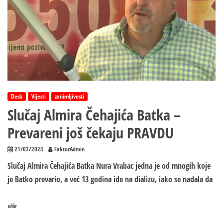
Desk
Vijesti
zanimljivosti
Slučaj Almira Čehajića Batka –
Prevareni još čekaju PRAVDU
21/02/2024
FaktorAdmin
Slučaj Almira Čehajića Batka Nura Vrabac jedna je od mnogih koje
je Batko prevario, a već 13 godina ide na dializu, iako se nadala da
više