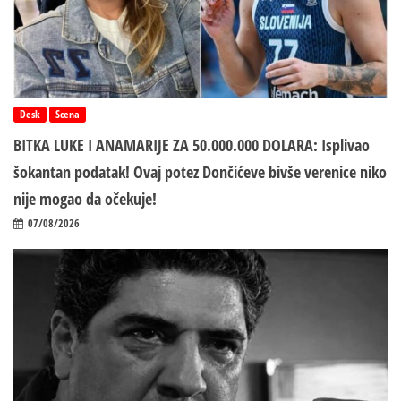
Desk
Scena
BITKA LUKE I ANAMARIJE ZA 50.000.000 DOLARA: Isplivao
šokantan podatak! Ovaj potez Dončićeve bivše verenice niko
nije mogao da očekuje!
07/08/2026