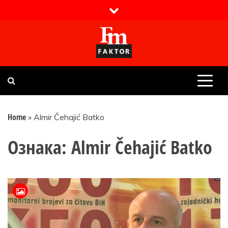
Skip
to
content
Faktor magazin
Uvijek presudan
Home
»
Almir Čehajić Batko
Ознака:
Almir Čehajić Batko