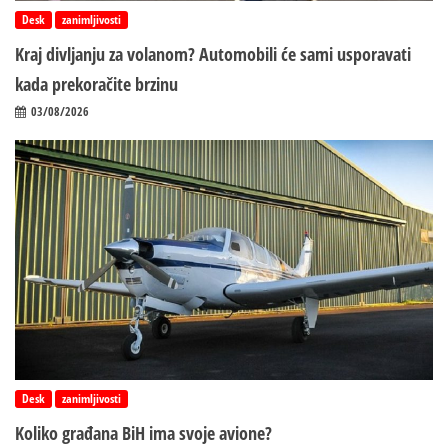
Desk
zanimljivosti
Kraj divljanju za volanom? Automobili će sami usporavati
kada prekoračite brzinu
03/08/2026
Desk
zanimljivosti
Koliko građana BiH ima svoje avione?