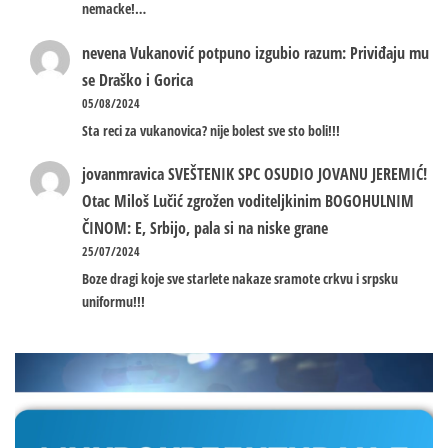
nemacke!…
nevena
Vukanović potpuno izgubio razum: Priviđaju mu
se Draško i Gorica
05/08/2024
Sta reci za vukanovica? nije bolest sve sto boli!!!
jovanmravica
SVEŠTENIK SPC OSUDIO JOVANU JEREMIĆ!
Otac Miloš Lučić zgrožen voditeljkinim BOGOHULNIM
ČINOM: E, Srbijo, pala si na niske grane
25/07/2024
Boze dragi koje sve starlete nakaze sramote crkvu i srpsku
uniformu!!!