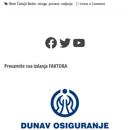
on
Almir Čehajić Batko
istraga
prevara
sudjenje
Leave a Comment
,
,
,
Slučaj
Almira
Čehajića
Batka
–
Facebook
Twitter
YouTube
Prevareni
još
čekaju
PRAVDU
Preuzmite sva izdanja
FAKTORA