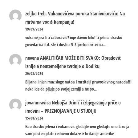
zeljko treb.
Vukanovićeva poruka Stanivukoviću: Na
mrtvima vodiš kampanju!
19/09/2024
vukane jesi li ti zaboravio? nije davno bilo! ti jelena drasko
govedarica itd. ste i dosli u N:S:preko mrtvi na…
nevena
ANALITIČAR MOŽE BITI SVAKO: Obradović
iznijela neutemeljene tvrdnje o Dodiku
26/08/2024
Biljana i njen muz sluge natoa i mrzitelji pravoslavnog naroda!!!
neka ide da pljuje po svojoj zemlji a ne po…
jovanmravica
Nebojša Drinić i izbjegavanje priče o
imovini – PREZNOJAVANJE U STUDIJU
15/08/2024
Kao drasko jelena i vukanovic gledajte ovo gledajte ono lazu ja
sam posten plate redovno dolaze iz britanije amerike