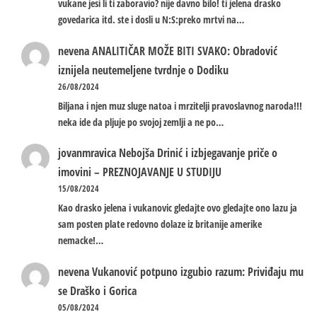
vukane jesi li ti zaboravio? nije davno bilo! ti jelena drasko
govedarica itd. ste i dosli u N:S:preko mrtvi na…
nevena
ANALITIČAR MOŽE BITI SVAKO: Obradović
iznijela neutemeljene tvrdnje o Dodiku
26/08/2024
Biljana i njen muz sluge natoa i mrzitelji pravoslavnog naroda!!!
neka ide da pljuje po svojoj zemlji a ne po…
jovanmravica
Nebojša Drinić i izbjegavanje priče o
imovini – PREZNOJAVANJE U STUDIJU
15/08/2024
Kao drasko jelena i vukanovic gledajte ovo gledajte ono lazu ja
sam posten plate redovno dolaze iz britanije amerike
nemacke!…
nevena
Vukanović potpuno izgubio razum: Priviđaju mu
se Draško i Gorica
05/08/2024