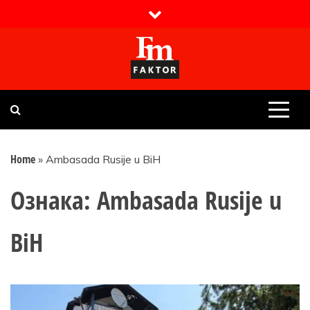
Skip
to
content
Faktor magazin
Uvijek presudan
Home
»
Ambasada Rusije u BiH
Ознака:
Ambasada Rusije u
BiH