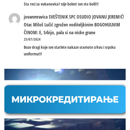
Sta reci za vukanovica? nije bolest sve sto boli!!!
jovanmravica
SVEŠTENIK SPC OSUDIO JOVANU JEREMIĆ!
Otac Miloš Lučić zgrožen voditeljkinim BOGOHULNIM
ČINOM: E, Srbijo, pala si na niske grane
25/07/2024
Boze dragi koje sve starlete nakaze sramote crkvu i srpsku
uniformu!!!