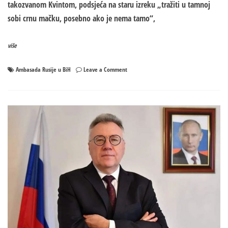
takozvanom Kvintom, podsjeća na staru izreku „tražiti u tamnoj
sobi crnu mačku, posebno ako je nema tamo“,
više
on
Ambasada Rusije u BiH
Leave a Comment
Ambasada
Rusije
u
BiH
o
sastanku
„Trojke“
i
ambasadora
tzv.
Kvinte:
U
tamnoj
sobi
traže