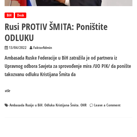
crnu
mačku
BiH
Desk
Rusi PROTIV ŠMITA: Poništite
ODLUKU
13/04/2022
FaktorAdmin
Ambasada Ruske Federacije u BiH zatražila je od partnera iz
Upravnog odbora Savjeta za sprovođenje mira /UO PIK/ da ponište
takozvanu odluku Kristijana Šmita da
više
on
Ambasada Rusije u BiH
Odluka Kristijana Šmita
OHR
Leave a Comment
,
,
Rusi
PROTIV
ŠMITA:
Poništite
ODLUKU