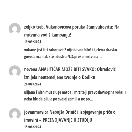
zeljko treb.
Vukanovićeva poruka Stanivukoviću: Na
mrtvima vodiš kampanju!
19/09/2024
vukane jesi li ti zaboravio? nije davno bilo! ti jelena drasko
govedarica itd. ste i dosli u N:S:preko mrtvi na…
nevena
ANALITIČAR MOŽE BITI SVAKO: Obradović
iznijela neutemeljene tvrdnje o Dodiku
26/08/2024
Biljana i njen muz sluge natoa i mrzitelji pravoslavnog naroda!!!
neka ide da pljuje po svojoj zemlji a ne po…
jovanmravica
Nebojša Drinić i izbjegavanje priče o
imovini – PREZNOJAVANJE U STUDIJU
15/08/2024