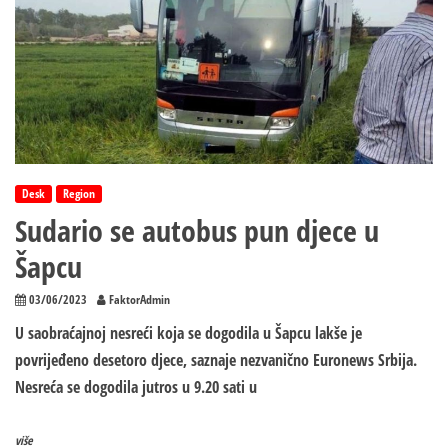
Desk
Region
Sudario se autobus pun djece u
Šapcu
03/06/2023
FaktorAdmin
U saobraćajnoj nesreći koja se dogodila u Šapcu lakše je
povrijeđeno desetoro djece, saznaje nezvanično Euronews Srbija.
Nesreća se dogodila jutros u 9.20 sati u
više