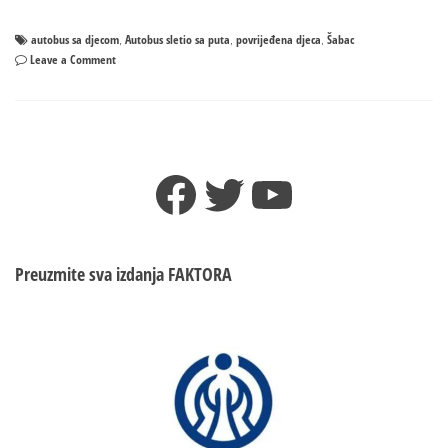
autobus sa djecom
Autobus sletio sa puta
povrijeđena djeca
Šabac
,
,
,
on
Leave a Comment
Sudario
se
autobus
pun
djece
Facebook
Twitter
YouTube
u
Šapcu
Preuzmite sva izdanja
FAKTORA