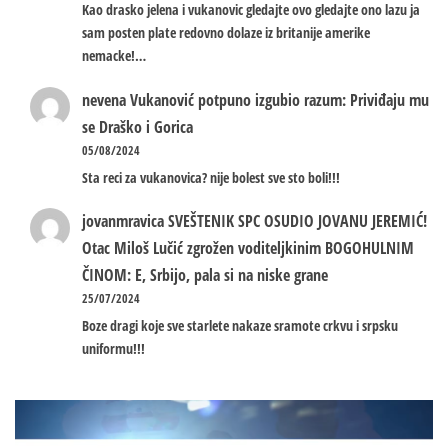
Kao drasko jelena i vukanovic gledajte ovo gledajte ono lazu ja
sam posten plate redovno dolaze iz britanije amerike
nemacke!…
nevena
Vukanović potpuno izgubio razum: Priviđaju mu
se Draško i Gorica
05/08/2024
Sta reci za vukanovica? nije bolest sve sto boli!!!
jovanmravica
SVEŠTENIK SPC OSUDIO JOVANU JEREMIĆ!
Otac Miloš Lučić zgrožen voditeljkinim BOGOHULNIM
ČINOM: E, Srbijo, pala si na niske grane
25/07/2024
Boze dragi koje sve starlete nakaze sramote crkvu i srpsku
uniformu!!!