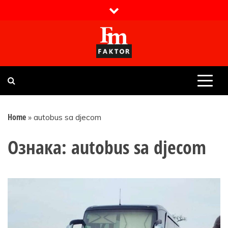
Skip
to
content
Faktor magazin
Uvijek presudan
Home
»
autobus sa djecom
Ознака:
autobus sa djecom