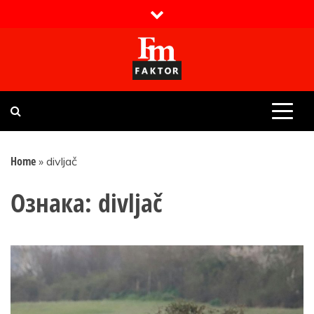
Skip
to
content
Faktor magazin
Uvijek presudan
Home
»
divljač
Ознака:
divljač