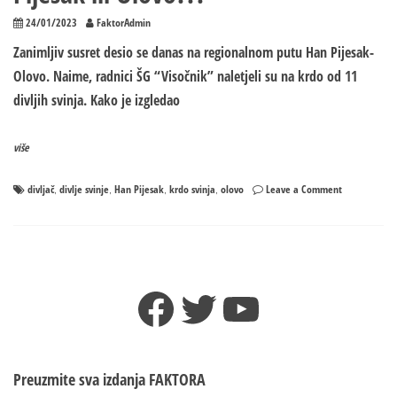
24/01/2023
FaktorAdmin
Zanimljiv susret desio se danas na regionalnom putu Han Pijesak-
Olovo. Naime, radnici ŠG “Visočnik” naletjeli su na krdo od 11
divljih svinja. Kako je izgledao
više
on
divljač
divlje svinje
Han Pijesak
krdo svinja
olovo
Leave a Comment
,
,
,
,
Kuda
idu
DIVLJE
SVINJE
–
Facebook
Twitter
YouTube
U
Han
Pijesak
ili
Olovo???
Preuzmite sva izdanja
FAKTORA