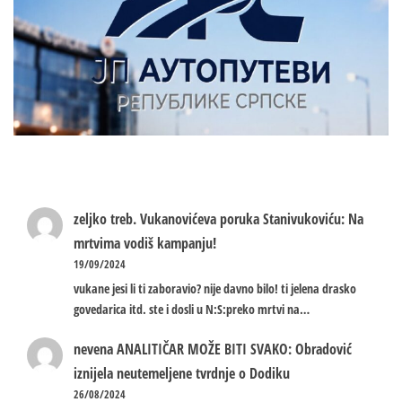
zeljko treb.
Vukanovićeva poruka Stanivukoviću: Na
mrtvima vodiš kampanju!
19/09/2024
vukane jesi li ti zaboravio? nije davno bilo! ti jelena drasko
govedarica itd. ste i dosli u N:S:preko mrtvi na…
nevena
ANALITIČAR MOŽE BITI SVAKO: Obradović
iznijela neutemeljene tvrdnje o Dodiku
26/08/2024