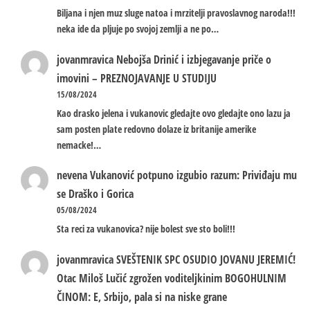
Biljana i njen muz sluge natoa i mrzitelji pravoslavnog naroda!!!
neka ide da pljuje po svojoj zemlji a ne po…
jovanmravica
Nebojša Drinić i izbjegavanje priče o
imovini – PREZNOJAVANJE U STUDIJU
15/08/2024
Kao drasko jelena i vukanovic gledajte ovo gledajte ono lazu ja
sam posten plate redovno dolaze iz britanije amerike
nemacke!…
nevena
Vukanović potpuno izgubio razum: Priviđaju mu
se Draško i Gorica
05/08/2024
Sta reci za vukanovica? nije bolest sve sto boli!!!
jovanmravica
SVEŠTENIK SPC OSUDIO JOVANU JEREMIĆ!
Otac Miloš Lučić zgrožen voditeljkinim BOGOHULNIM
ČINOM: E, Srbijo, pala si na niske grane