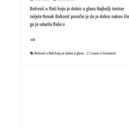
Đoković o flaši koju je dobio u glavu Najbolji teniser
svijeta Novak Đoković poručio je da je dobro nakon št
ga je udarila flaša u
više
on
Đoković o flaši koju je dobio u glavu
Leave a Comment
Đoković
o
flaši
koju
je
dobio
u
glavu