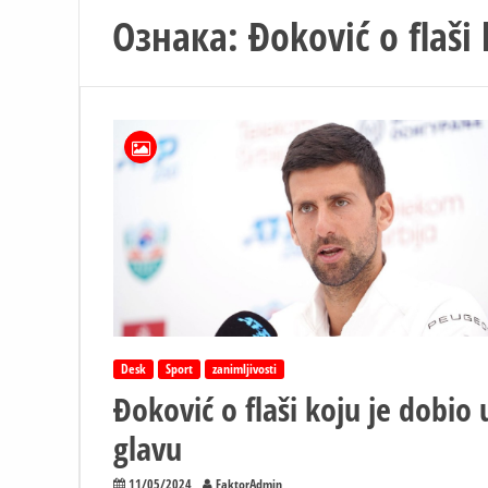
Ознака:
Đoković o flaši
Desk
Sport
zanimljivosti
Đoković o flaši koju je dobio 
glavu
11/05/2024
FaktorAdmin