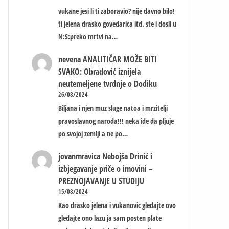
vukane jesi li ti zaboravio? nije davno bilo!
ti jelena drasko govedarica itd. ste i dosli u
N:S:preko mrtvi na…
nevena
ANALITIČAR MOŽE BITI
SVAKO: Obradović iznijela
neutemeljene tvrdnje o Dodiku
26/08/2024
Biljana i njen muz sluge natoa i mrzitelji
pravoslavnog naroda!!! neka ide da pljuje
po svojoj zemlji a ne po…
jovanmravica
Nebojša Drinić i
izbjegavanje priče o imovini –
PREZNOJAVANJE U STUDIJU
15/08/2024
Kao drasko jelena i vukanovic gledajte ovo
gledajte ono lazu ja sam posten plate