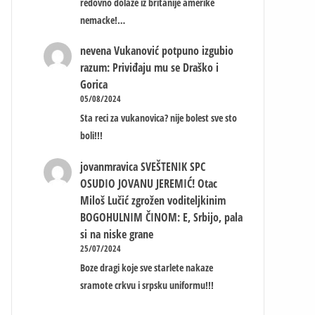
redovno dolaze iz britanije amerike
nemacke!…
nevena
Vukanović potpuno izgubio
razum: Priviđaju mu se Draško i
Gorica
05/08/2024
Sta reci za vukanovica? nije bolest sve sto
boli!!!
jovanmravica
SVEŠTENIK SPC
OSUDIO JOVANU JEREMIĆ! Otac
Miloš Lučić zgrožen voditeljkinim
BOGOHULNIM ČINOM: E, Srbijo, pala
si na niske grane
25/07/2024
Boze dragi koje sve starlete nakaze
sramote crkvu i srpsku uniformu!!!