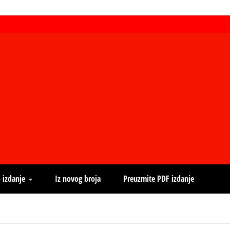
 izdanje
Iz novog broja
Preuzmite PDF izdanje