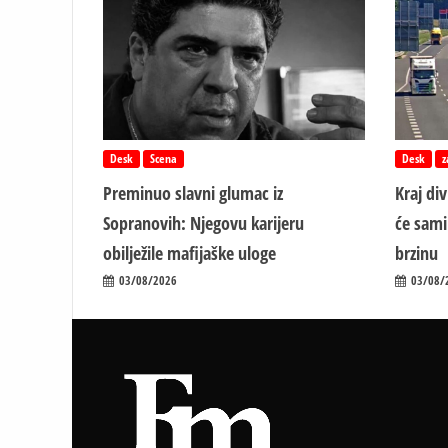
Desk
Scena
Desk
z
Preminuo slavni glumac iz
Kraj di
Sopranovih: Njegovu karijeru
će sami
obilježile mafijaške uloge
brzinu
03/08/2026
03/08/