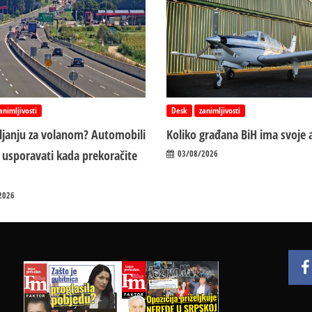
animljivosti
Desk
zanimljivosti
vljanju za volanom? Automobili
Koliko građana BiH ima svoje 
 usporavati kada prekoračite
03/08/2026
2026