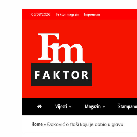
Skip
Faktor magazin
Impressum
06/08/2026
to
content
Faktor magazin
Uvijek presudan
Vijesti
Magazin
Štampano
Home
»
Đoković o flaši koju je dobio u glavu