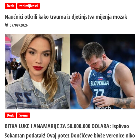
Desk
zanimljivosti
Naučnici otkrili kako trauma iz d‌jetinjstva mijenja mozak
07/08/2026
Desk
Scena
BITKA LUKE I ANAMARIJE ZA 50.000.000 DOLARA: Isplivao
šokantan podatak! Ovaj potez Dončićeve bivše verenice niko