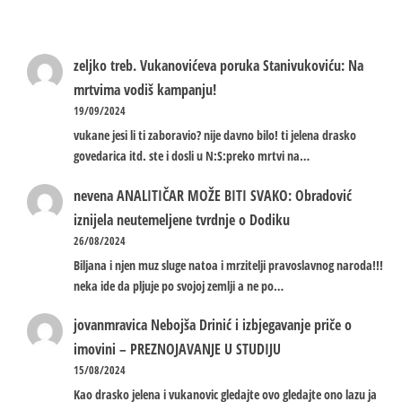
zeljko treb.
Vukanovićeva poruka Stanivukoviću: Na
mrtvima vodiš kampanju!
19/09/2024
vukane jesi li ti zaboravio? nije davno bilo! ti jelena drasko
govedarica itd. ste i dosli u N:S:preko mrtvi na…
nevena
ANALITIČAR MOŽE BITI SVAKO: Obradović
iznijela neutemeljene tvrdnje o Dodiku
26/08/2024
Biljana i njen muz sluge natoa i mrzitelji pravoslavnog naroda!!!
neka ide da pljuje po svojoj zemlji a ne po…
jovanmravica
Nebojša Drinić i izbjegavanje priče o
imovini – PREZNOJAVANJE U STUDIJU
15/08/2024
Kao drasko jelena i vukanovic gledajte ovo gledajte ono lazu ja