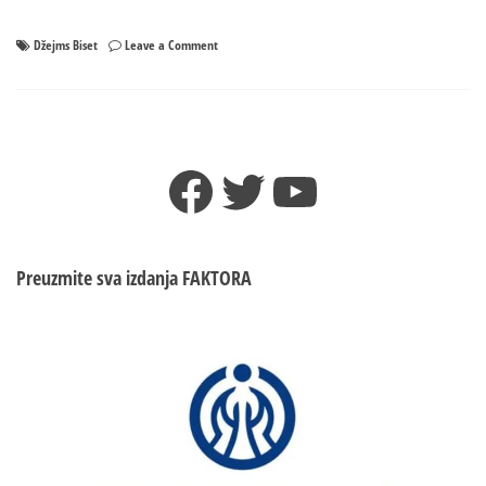
on
Džejms Biset
Leave a Comment
Bivši
kanadski
ambasador
u
Jugoslaviji:
Facebook
Twitter
YouTube
SAD
su
započele
rat
u
Preuzmite sva izdanja
FAKTORA
BiH