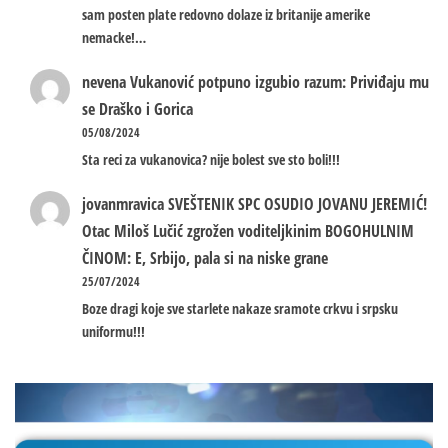
sam posten plate redovno dolaze iz britanije amerike
nemacke!…
nevena
Vukanović potpuno izgubio razum: Priviđaju mu
se Draško i Gorica
05/08/2024
Sta reci za vukanovica? nije bolest sve sto boli!!!
jovanmravica
SVEŠTENIK SPC OSUDIO JOVANU JEREMIĆ!
Otac Miloš Lučić zgrožen voditeljkinim BOGOHULNIM
ČINOM: E, Srbijo, pala si na niske grane
25/07/2024
Boze dragi koje sve starlete nakaze sramote crkvu i srpsku
uniformu!!!