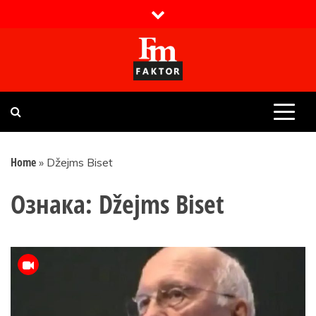
Skip
to
content
Faktor magazin
Uvijek presudan
Home
»
Džejms Biset
Ознака:
Džejms Biset