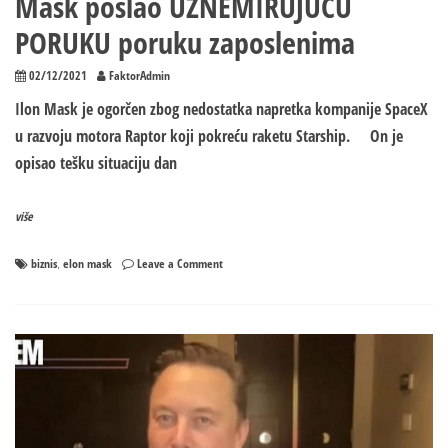
Mask poslao UZNEMIRUJUĆU
PORUKU poruku zaposlenima
02/12/2021
FaktorAdmin
Ilon Mask je ogorčen zbog nedostatka napretka kompanije SpaceX
u razvoju motora Raptor koji pokreću raketu Starship. On je
opisao tešku situaciju dan
više
on
biznis
elon mask
Leave a Comment
,
Mask
poslao
UZNEMIRUJUĆU
PORUKU
poruku
zaposlenima