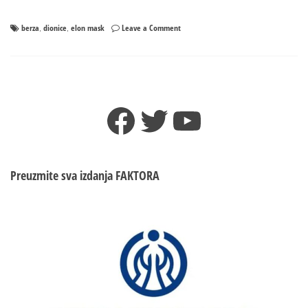
on
berza
dionice
elon mask
Leave a Comment
,
,
Najbogatiji
čovjek
na
svijetu
opet
Facebook
Twitter
YouTube
prodao
akcije
Preuzmite sva izdanja
FAKTORA