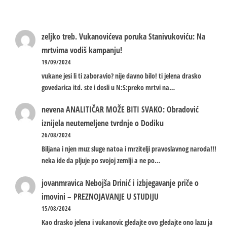
zeljko treb.
Vukanovićeva poruka Stanivukoviću: Na
mrtvima vodiš kampanju!
19/09/2024
vukane jesi li ti zaboravio? nije davno bilo! ti jelena drasko
govedarica itd. ste i dosli u N:S:preko mrtvi na…
nevena
ANALITIČAR MOŽE BITI SVAKO: Obradović
iznijela neutemeljene tvrdnje o Dodiku
26/08/2024
Biljana i njen muz sluge natoa i mrzitelji pravoslavnog naroda!!!
neka ide da pljuje po svojoj zemlji a ne po…
jovanmravica
Nebojša Drinić i izbjegavanje priče o
imovini – PREZNOJAVANJE U STUDIJU
15/08/2024
Kao drasko jelena i vukanovic gledajte ovo gledajte ono lazu ja