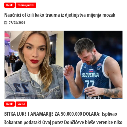
Desk
zanimljivosti
Naučnici otkrili kako trauma iz d‌jetinjstva mijenja mozak
07/08/2026
Desk
Scena
BITKA LUKE I ANAMARIJE ZA 50.000.000 DOLARA: Isplivao
šokantan podatak! Ovaj potez Dončićeve bivše verenice niko