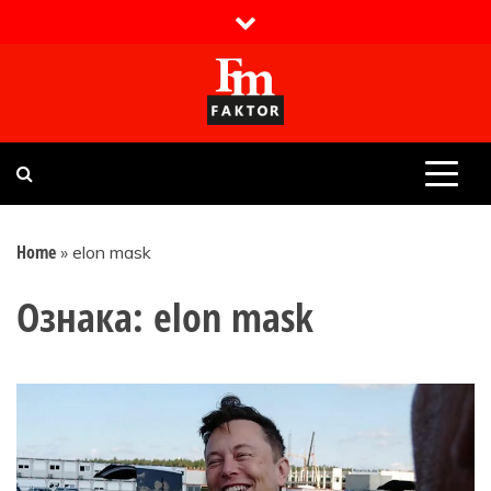
Skip
to
content
Faktor magazin
Uvijek presudan
Home
»
elon mask
Ознака:
elon mask