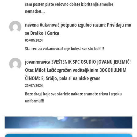
sam posten plate redovno dolaze iz britanije amerike
nemacke!…
nevena
Vukanović potpuno izgubio razum: Priviđaju mu
se Draško i Gorica
05/08/2024
Sta reci za vukanovica? nije bolest sve sto boli!!!
jovanmravica
SVEŠTENIK SPC OSUDIO JOVANU JEREMIĆ!
Otac Miloš Lučić zgrožen voditeljkinim BOGOHULNIM
ČINOM: E, Srbijo, pala si na niske grane
25/07/2024
Boze dragi koje sve starlete nakaze sramote crkvu i srpsku
uniformu!!!